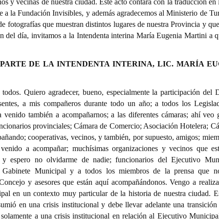
cinos y vecinas de nuestra ciudad. Este acto contará con la traducción en
e a la Fundación Invisibles, y además agradecemos al Ministerio de Tu
de fotografías que muestran distintos lugares de nuestra Provincia y qu
n del día, invitamos a la Intendenta interina María Eugenia Martini a q
 PARTE DE LA INTENDENTA INTERINA, LIC. MARÍA E
omunidad, podamos construir, y esto creo que es muy importante, la unidad en la diversidad. Lo repito porque creo que es lo que nos tiene que marcar: la unidad en la diversidad; desde la tolerancia y el respeto por los que piensan diferente; desde la convicción que es necesaria una mayor equidad y desde el compromiso que debemos ser los gobernantes, como servidores públicos que somos, los que damos el ejemplo de honestidad, de trabajo, de austeridad, de capacidad y vocación de servicio. Podemos ser un Bariloche donde sus instituciones funcionen; un Bariloche normal, como tan sencillamente dijo Néstor Kichner en su discurso inaugural en el año 2003, cuando expresó, ante esa Argentina en llamas que recibía, que ni más ni menos él pretendía hacer un país normal. Simplemente pongamos entre todos un esfuerzo conjunto para hacer un Bariloche normal. Quienes asumimos nuestros cargos de concejales hace un año, no imaginamos que hoy íbamos a estar en esta circunstancia. Asumí como Presidente de este Honorable Concejo Municipal, como parte de un proyecto político identificado con el Gobierno Nacional; como parte de un gobierno de renovación del Gobierno de la Provincia; como parte de una expectativa que compartí con todos los ciudadanos, de renovación del Gobierno Municipal. Desde ese rol y junto con nuestro Bloque y al conjunto de los concejales, intentamos siempre colaborar y afianzar al Gobierno local en todo aquello que pudimos; sin embargo esta ansiada renovación en el Gobierno comunal no se dio, como todos sabemos, y acá estamos, haciéndonos cargo de nuestros errores y tratando de corregirlo, simplemente porque es nuestro deber. Considero que el camino a la transformación se inicia si cada uno de los actores que cumplen sus funciones, asumen con responsabilidad, compromiso y convicción el rol que deben ocupar. Nosotros, los políticos, funcionarios y dirigentes, posibilitando el diálogo, abriendo los caminos, administrativos y burocráticos para dar curso a todos aquellos proyectos que surjan de las organizaciones sociales, comunitarias, las organizaciones gremiales, posibilitando y agilizando el diálogo para dar continuidad a las políticas de gobierno consensuadas. El sector empresarial, siendo parte de la mesa de negociación y de decisión, aportando la contraparte necesaria para ser el socio estratégico que todo Estado necesita para la gestión conjunta… para la gestión conjunta, perdón, que un Estado necesita. ¿Generando qué? ¿Qué necesitamos del sector empresarial? Necesitamos generación de trabajo, generación de empleo para los más jóvenes; necesitamos que los empresarios también adecuen sus precios para que todos los ciudadanos puedan acceder a buenos precios en San Carlos de Bariloche; necesitamos también de la contratación de mano de obra local. Ese compromiso tiene que estar; no sólo tiene que estar, uno puede firmar un acta acuerdo, pero tiene que estar y necesitamos ese compromiso que tiene que ver con la voluntad de todo el empresariado local barilochense. Este Gobierno se sabe interino, pero también se propone en el lapso que nos toque conducir los destinos de nuestra ciudad, demostrar que se puede cumplir con el mandato de cambio y de mejoramiento que la ciudadanía barilochense está esperando. Pero como mejor que decir es hacer y mejor que prometer es realizar, como decía Perón, o también aludiendo a estos momento de duelo en esta creciente integración latinoamericana, podríamos citar “la mejor forma de decir es hacer”, como también lo decía el poeta y político cubano, José Martí; vamos a predicar con el ejemplo y a través de los hechos que generamos en este tiempo, queremos demostrar que podemos poner a Bariloche en acción, como también era el deseo de nuestro querido Gobernador Carlos Soria. ¿Cuáles son los ejes de trabajo? ¿Cuáles son los ejes que nos hemos planteado en este interinato? En primer lugar austeridad y eficiencia en la administración; hemos reducido en un 55 % el organigrama político y al mismo tiempo hemos conformado un equipo de personas con formación profesional y trayectoria de acuerdo a sus roles. Hemos mejorado la recaudación y comenzando a regularizar nuestra situación financiera; para lograr el cometido de ser eficientes necesitamos de todos los involucrados: el Gabinete, los directores, los jefes de planta, el personal, el Gremio. Hemos realizado un esfuerzo muy relevante a fin de realizar una recomposición salarial para los trabajadores; sabemos que aún hay temas pendientes: ropa de trabajo, equipamiento, son muchos años de desinversión, pero seguiremos avanzando porque estamos trabajando codo a codo para lograrlo. Sin embargo, ningún proyecto de mejora institucional se logra sólo desde la dirigencia política, necesitamos que trabajadores y Gremio continúen colaborando y realizando su mejor esfuerzo para salir adelante. Bariloche necesita trabajo; necesita crear más riqueza; pero necesita que esa riqueza que se genera en Bariloche, sea y se distribuya en forma más equitativa. Para lograr eso, estamos convencidos que debemos diversificar la matriz productiva; debemos realizar un esquema tributario progresivo; Bariloche es y será una ciudad turística, y estamos orgullosos, todos estamos orgullosos de ello, pero también es una ciudad tecnológi