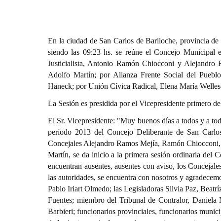
En la ciudad de San Carlos de Bariloche, provincia de
siendo las 09:23 hs. se reúne el Concejo Municipal e
Justicialista, Antonio Ramón Chiocconi y Alejandro 
Adolfo Martín; por Alianza Frente Social del Pueb
Haneck; por Unión Cívica Radical, Elena María Wellesc
La Sesión es presidida por el Vicepresidente primero d
El Sr. Vicepresidente: "Muy buenos días a todos y a toda
período 2013 del Concejo Deliberante de San Carlos 
Concejales Alejandro Ramos Mejía, Ramón Chiocconi,
Martín, se da inicio a la primera sesión ordinaria del
encuentran ausentes, ausentes con aviso, los Conceja
las autoridades, se encuentra con nosotros y agradecem
Pablo Iriart Olmedo; las Legisladoras Silvia Paz, Beatr
Fuentes; miembro del Tribunal de Contralor, Daniela 
Barbieri; funcionarios provinciales, funcionarios muni