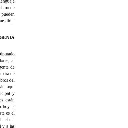
 lenguaje
rismo de
e pueden
ue dirija
UGENIA
ca; también es una ciudad que construye, que produce alimentos, es una ciudad de emprendedores de la economía social; es una ciudad con vida académica y universitaria y debe ser una ciudad más tecnológica aún; debe ser una ciudad que apueste al valor agregado en las actividades productivas y de servicios; debe ser una ciudad que estimule la creación de PYMES y que integre a la economía social al mercado formal; debe ser una ciudad que busque en el conocimiento y su aplicación, una forma de ser más productiva y también más justa y equitativa. En la línea de trabajo digno se orienta nuestra polí