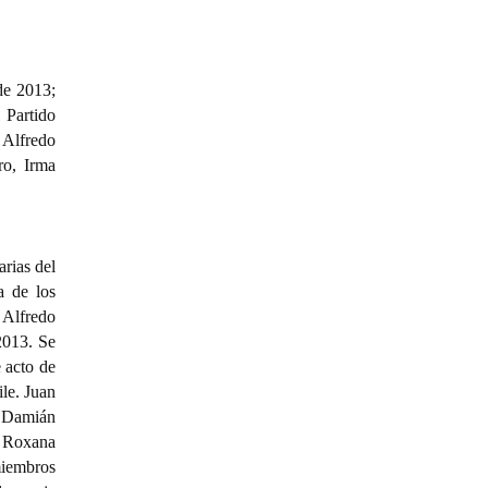
de 2013;
 Partido
 Alfredo
ro, Irma
arias del
a de los
 Alfredo
2013. Se
 acto de
le. Juan
r, Damián
, Roxana
miembros