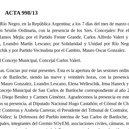
ACTA 998/13
 Río Negro, en la República Argentina; a los 7 días del mes de marzo 
n Sesión Ordinaria, con la presencia de los Sres. Concejales: Por el
Ramos Mejía; por el Partido Frente Grande, Carlos Alfredo Valeri y
lo, Leandro Martín Lescano; por Solidaridad y Unidad por Río Neg
hik y por Partido Vecinalista por el Cambio, Mauro Oscar Gonzalez.
el Concejo Municipal, Concejal Carlos Valeri.
s. Gracias por estar presentes. Esta es la apertura de las sesiones ordin
de Bariloche, siendo las nueve y veintitrés horas, con la presenci
 Mauro Gonzalez, Leandro Lescano, Elena Welleschik, Irma Haneck y
 Concejo Municipal de San Carlos de Bariloche correspondiente al año 
les Diego Benítez y Carmen Giménez. Agradecemos la presencia en este
os su presencia, al Diputado Nacional Hugo Castañón; el Cónsul de Chi
íz Contreras y Arabela Carreras; el Presidente del Tribunal de Contralo
Núñez; la Defensora del Pueblo interina de San Carlos de Bariloche
cipales, integrantes del Gremio SOyEM, asociaciones civiles, cámaras, 