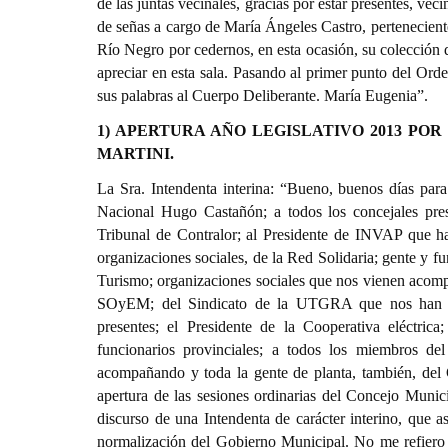
de las juntas vecinales, gracias por estar presentes, ve
de señas a cargo de María Ángeles Castro, pertenecient
Río Negro por cedernos, en esta ocasión, su colección 
apreciar en esta sala. Pasando al primer punto del Orde
sus palabras al Cuerpo Deliberante. María Eugenia”.
1) APERTURA AÑO LEGISLATIVO 2013 POR
MARTINI.
La Sra. Intendenta interina: “Bueno, buenos días para todos. Quiero agradecer, bueno, especialmente la participación del Diputado Nacional Hugo Castañón; a todos los concejales presentes, a mis compañeros durante todo un año; a todos los Legisladores; al Tribunal de Contralor; al Presidente de INVAP que ha venido también a acompañarnos; a las diferentes cámaras; ahí veo gente de organizaciones sociales, de la Red Solidaria; gente y funcionarios provinciales; Cámara de Comercio; Asociación Hotelera; Cámara de Turismo; organizaciones sociales que nos vienen acompañando; cooperativas, vecinos, y también, por supuesto, amigos; miembros del SOyEM; del Sindicato de la UTGRA que nos han venido a acompañar; muchísimas organizaciones y vecinos que están aquí presentes; el Presidente de la Cooperativa eléctrica; y espero no olvidarme de nadie; funcionarios del Ejecutivo Municipal y funcionarios provinciales; a todos los miembros del Gabinete Municipal y a todos los miembros de la prensa que nos están acompañando y toda la gente de planta, también, del Concejo y asesores que están aquí acompañándonos. Vengo a realizar hoy la apertura de las sesiones ordinarias del Concejo Municipal en un contexto muy particular de la historia de nuestra ciudad. Este es el discurso de una Intendenta de carácter interino, que asumió en una crisis institucional y debe llevar adelante una transición hacia la normalización del Gobierno Municipal. No me refiero solamente a una crisis institucional en relación al Ejecutivo Municipal y a las áreas u organismos que lo componen. Las instituciones también, son aquellas reglas de conductas compartidas por una sociedad. Esta sociedad barilochense dijo “basta”; dijo “basta” con las múltiples voces que se alzaron desde prácticamente todos los sectores de la comunidad; y poniendo por encima algo que es muy importante para todos nosotros, que es el bien común, y las herramientas y procedimientos que marca la ley, asumimos el desafío de transitar, para que sea la ciudadanía barilochense la que en definitiva va a ser quien defina nuestro futuro. Como decía quien fuera tres veces Presidente de los argentinos: “La verdadera Democracia es aquella donde el Gobierno hace lo que el pueblo quiere y defiende un solo interés, el del pueblo”. Y gracias a la consolidación de nuestra democracia, de la cual somos parte todos los partidos políticos que aquí están y están muy representados, treinta años de la recuperación de la Democracia; ya no alcanza sólo con ser elegido para representar al pueblo, sino que además somos mandatarios de lo que prometemos a nuestros mandantes que son los ciudadanos. El pueblo ya no firma más cheques en blanco; y Bariloche cuenta, desde su Carta Orgánica, con las herramientas de participación ciudadana para profundizar esta Democracia que hemos sabido conseguir. Es mi principal objetivo, de acuerdo al proyecto que represento y de acuerdo a mis convicciones más íntimas, transformar esta crisis en una oportunidad. Los barilochenses podemos y nos debemos un nuevo inicio, que por un lado rescate nuestros mejores valores y tradiciones, pero que al mismo tiempo mire hacia el futuro con la certeza de que debemos realizar importantes transformaciones. Este futuro es hoy y el tiempo ya; este cambio que le debemos a nuestros hijos y a las próximas generaciones no puede esperar un minuto más y requiere de un gran acuerdo en función de ejes y metas comunes de toda la sociedad. Como persona de acción y de diálogo, creo que ese acuerdo no depende tan sólo de la práctica formal, sino justamente de una práctica cotidiana y de la permanente generación de consensos entre los diversos sectores que aquí están hoy presentes. Y es el Estado justamente, quien tiene ese rol, el rol de generar esos consensos y trabajar sobre los conflictos que inevitablemente se generan en una sociedad compleja, moderna, heterogénea como la nuestra. Tenemos en Bariloche la riqueza necesaria, los recursos humanos necesarios y materiales para cumplir con el sueño de ser una comunidad organizada, donde desde cada uno de los sectores heterogéneos y diversos que componen esta c