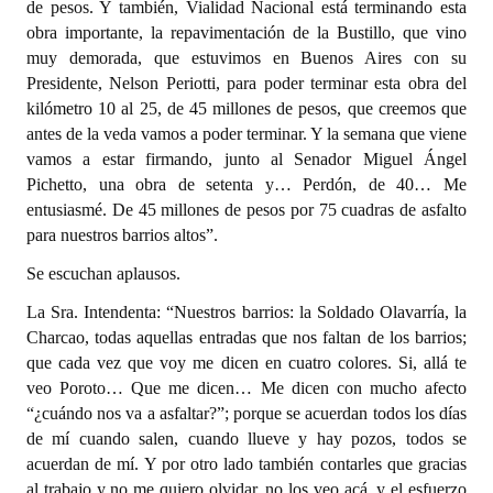
de pesos. Y también, Vialidad Nacional está terminando esta
obra importante, la repavimentación de la Bustillo, que vino
muy demorada, que estuvimos en Buenos Aires con su
Presidente, Nelson Periotti, para poder terminar esta obra del
kilómetro 10 al 25, de 45 millones de pesos, que creemos que
antes de la veda vamos a poder terminar. Y la semana que viene
vamos a estar firmando, junto al Senador Miguel Ángel
Pichetto, una obra de setenta y… Perdón, de 40… Me
entusiasmé. De 45 millones de pesos por 75 cuadras de asfalto
para nuestros barrios altos”.
Se escuchan aplausos.
La Sra. Intendenta: “Nuestros barrios: la Soldado Olavarría, la
Charcao, todas aquellas entradas que nos faltan de los barrios;
que cada vez que voy me dicen en cuatro colores. Si, allá te
veo Poroto… Que me dicen… Me dicen con mucho afecto
“¿cuándo nos va a asfaltar?”; porque se acuerdan todos los días
de mí cuando salen, cuando llueve y hay pozos, todos se
acuerdan de mí. Y por otro lado también contarles que gracias
al trabajo y no me quiero olvidar, no los veo acá, y el esfuerzo