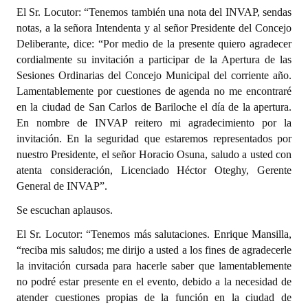
El Sr. Locutor: “Tenemos también una nota del INVAP, sendas
Huéspedes de Honor - Registro
notas, a la señora Intendenta y al señor Presidente del Concejo
Antiguos Pobladores - Registro
Deliberante, dice: “Por medio de la presente quiero agradecer
cordialmente su invitación a participar de la Apertura de las
Reconocimientos - Registro
Sesiones Ordinarias del Concejo Municipal del corriente año.
Lamentablemente por cuestiones de agenda no me encontraré
Bariloche, Municipio intercultural
en la ciudad de San Carlos de Bariloche el día de la apertura.
En nombre de INVAP reitero mi agradecimiento por la
Entrega de distinciones
invitación. En la seguridad que estaremos representados por
nuestro Presidente, el señor Horacio Osuna, saludo a usted con
REFORMA DE LA CARTA ORGÁNICA
atenta consideración, Licenciado Héctor Oteghy, Gerente
General de INVAP”.
Se escuchan aplausos.
El Sr. Locutor: “Tenemos más salutaciones. Enrique Mansilla,
“reciba mis saludos; me dirijo a usted a los fines de agradecerle
la invitación cursada para hacerle saber que lamentablemente
no podré estar presente en el evento, debido a la necesidad de
atender cuestiones propias de la función en la ciudad de