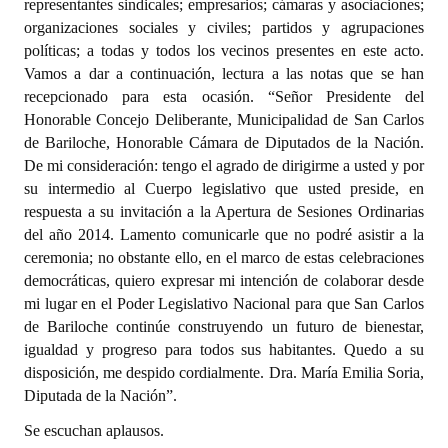
representantes sindicales; empresarios; cámaras y asociaciones;
INSTITUCIONAL
organizaciones sociales y civiles; partidos y agrupaciones
políticas; a todas y todos los vecinos presentes en este acto.
Antiguos Pobladores
Vamos a dar a continuación, lectura a las notas que se han
recepcionado para esta ocasión. “Señor Presidente del
Noticias Destacadas
Honorable Concejo Deliberante, Municipalidad de San Carlos
Registros y Distinciones
de Bariloche, Honorable Cámara de Diputados de la Nación.
De mi consideración: tengo el agrado de dirigirme a usted y por
Datos Históricos
su intermedio al Cuerpo legislativo que usted preside, en
respuesta a su invitación a la Apertura de Sesiones Ordinarias
Premio al Mérito - Registro
del año 2014. Lamento comunicarle que no podré asistir a la
ceremonia; no obstante ello, en el marco de estas celebraciones
Audiencias Públicas - Registro
democráticas, quiero expresar mi intención de colaborar desde
mi lugar en el Poder Legislativo Nacional para que San Carlos
Mujeres que Dejaron Huellas - Registro
de Bariloche continúe construyendo un futuro de bienestar,
Periodistas Decanos - Registro
igualdad y progreso para todos sus habitantes. Quedo a su
disposición, me despido cordialmente. Dra. María Emilia Soria,
Ciudadano Ilustre - Registro
Diputada de la Nación”.
Banca del Vecino - Registro
Se escuchan aplausos.