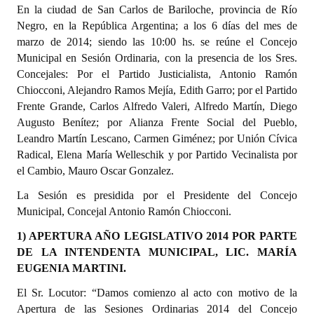
En la ciudad de San Carlos de Bariloche, provincia de Río
Programas
Negro, en la República Argentina; a los 6 días del mes de
marzo de 2014; siendo las 10:00 hs. se reúne el Concejo
LEGISLACIÓN
Municipal en Sesión Ordinaria, con la presencia de los Sres.
Concejales: Por el Partido Justicialista, Antonio Ramón
Constitución Nacional
Chiocconi, Alejandro Ramos Mejía, Edith Garro; por el Partido
Frente Grande, Carlos Alfredo Valeri, Alfredo Martín, Diego
Constitución Provincial
Augusto Benítez; por Alianza Frente Social del Pueblo,
Carta Orgánica 2007
Leandro Martín Lescano, Carmen Giménez; por Unión Cívica
Radical, Elena María Welleschik y por Partido Vecinalista por
Reglamento Interno
el Cambio, Mauro Oscar Gonzalez.
Digesto
La Sesión es presidida por el Presidente del Concejo
Municipal, Concejal Antonio Ramón Chiocconi.
Organigrama
1) APERTURA AÑO LEGISLATIVO 2014 POR PARTE
DE LA INTENDENTA MUNICIPAL, LIC. MARÍA
DOCUMENTOS
EUGENIA MARTINI.
Informes de Gestión
El Sr. Locutor: “Damos comienzo al acto con motivo de la
Apertura de las Sesiones Ordinarias 2014 del Concejo
Proyectos Presentados