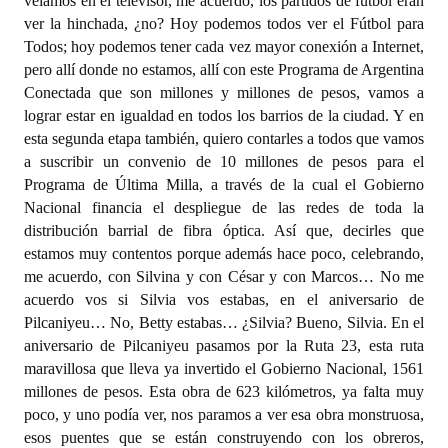
veíamos en el televisor, me acuerdo, los partidos de fútbol eran
ver la hinchada, ¿no? Hoy podemos todos ver el Fútbol para
Todos; hoy podemos tener cada vez mayor conexión a Internet,
pero allí donde no estamos, allí con este Programa de Argentina
Conectada que son millones y millones de pesos, vamos a
lograr estar en igualdad en todos los barrios de la ciudad. Y en
esta segunda etapa también, quiero contarles a todos que vamos
a suscribir un convenio de 10 millones de pesos para el
Programa de Última Milla, a través de la cual el Gobierno
Nacional financia el despliegue de las redes de toda la
distribución barrial de fibra óptica. Así que, decirles que
estamos muy contentos porque además hace poco, celebrando,
me acuerdo, con Silvina y con César y con Marcos… No me
acuerdo vos si Silvia vos estabas, en el aniversario de
Pilcaniyeu… No, Betty estabas… ¿Silvia? Bueno, Silvia. En el
aniversario de Pilcaniyeu pasamos por la Ruta 23, esta ruta
maravillosa que lleva ya invertido el Gobierno Nacional, 1561
millones de pesos. Esta obra de 623 kilómetros, ya falta muy
poco, y uno podía ver, nos paramos a ver esa obra monstruosa,
esos puentes que se están construyendo con los obreros,