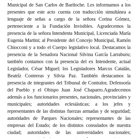
Municipal de San Carlos de Bariloche. Les informamos a los
presentes que este acto cuenta con traducción simultánea a
Dictámenes Asesoría Letrada
lenguaje de señas a cargo de la señora Corina Gómez,
Actas de Sesión
perteneciente a la Fundación Invisibles. Agradecemos la
presencia de la señora Intendenta Municipal, Licenciada María
Informes de Unidad Coordinadora
Eugenia Martini; al Presidente del Concejo Municipal, Ramón
Chiocconi y a todo el Cuerpo legislativo local. Destacamos la
Ejecución Presupuestaria
presencia de la Senadora Nacional Silvina García Larraburu;
también contamos con la presencia del ex Intendente, actual
Actas de Audiencias Públicas
Legislador, César Miguel; los Legisladores Marcos Catalán,
Beatríz Contreras y Silvia Paz. También destacamos la
NORMATIVA
presencia de integrantes del Tribunal de Contralor, Defensoría
del Pueblo y el Obispo Juan José Chaparro.Agradecemos
Comunicaciones
además a los funcionarios presentes, nacionales, provinciales y
Declaraciones
municipales; autoridades eclesiásticas; a los jefes y
representantes de las distintas fuerzas armadas y de seguridad;
Resoluciones
autoridades de Parques Nacionales; representantes de las
empresas del Estado; de los distintos consulados de nuestra
Resoluciones de Presidencia
ciudad; autoridades de las universidades nacionales;