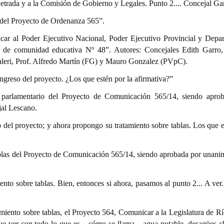
Letrada y a la Comisión de Gobierno y Legales. Punto 2.... Concejal Ga
o del Proyecto de Ordenanza 565”.
ar al Poder Ejecutivo Nacional, Poder Ejecutivo Provincial y Depa
to de comunidad educativa Nº 48”. Autores: Concejales Edith Garr
aleri, Prof. Alfredo Martín (FG) y Mauro Gonzalez (PVpC).
ingreso del proyecto. ¿Los que estén por la afirmativa?”
parlamentario del Proyecto de Comunicación 565/14, siendo apro
jal Lescano.
 del proyecto; y ahora propongo su tratamiento sobre tablas. Los que e
ablas del Proyecto de Comunicación 565/14, siendo aprobada por unani
nto sobre tablas. Bien, entonces si ahora, pasamos al punto 2... A ver.
tamiento sobre tablas, el Proyecto 564, Comunicar a la Legislatura de R
 ver con todo lo que es... cómo se llama... agua potable, desagües cl