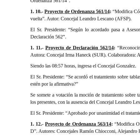
Ordenanza 561/14”.
1. 10.-
Proyecto de Ordenanza 561/14
:
“Modifica Códi
vuelta”. Autor: Concejal Leandro Lescano (AFSP).
El Sr. Presidente: “Según lo acordado pasa a Aseso
Declaración 562”.
1. 11.-
Proyecto de Declaración 562/14
:
“Reconocimi
Autora: Concejal Irma Haneck (SUR). Colaboradora: 
Siendo las 08:57 horas, ingresa el Concejal Gonzalez.
El Sr. Presidente: “Se acordó el tratamiento sobre tab
estén por la afirmativa?”
Se somete a votación la moción de tratamiento sobre 
los presentes, con la ausencia del Concejal Leandro Le
El Sr. Presidente: “Aprobado por unanimidad el tratami
1. 12.-
Proyecto de Ordenanza 563/14
:
“Modifica Or
D”. Autores: Concejales Ramón Chiocconi, Alejandro