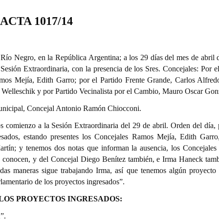
ACTA 1017/14
Río Negro, en la República Argentina; a los 29 días del mes de abril 
Sesión Extraordinaria, con la presencia de los Sres. Concejales: Por el
mos Mejía, Edith Garro; por el Partido Frente Grande, Carlos Alfredo
 Welleschik y por Partido Vecinalista por el Cambio, Mauro Oscar Gon
Municipal, Concejal Antonio Ramón Chiocconi.
 comienzo a la Sesión Extraordinaria del 29 de abril. Orden del día, 
esados, estando presentes los Concejales Ramos Mejía, Edith Garr
artín; y tenemos dos notas que informan la ausencia, los Concejale
os conocen, y del Concejal Diego Benítez también, e Irma Haneck tamb
odas maneras sigue trabajando Irma, así que tenemos algún proyecto
amentario de los proyectos ingresados”.
 LOS PROYECTOS INGRESADOS:
”.