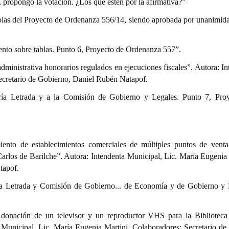
s, propongo la votación. ¿Los que estén por la afirmativa?”
ablas del Proyecto de Ordenanza 556/14, siendo aprobada por unanimida
ento sobre tablas. Punto 6, Proyecto de Ordenanza 557”.
dministrativa honorarios regulados en ejecuciones fiscales”. Autora: I
ecretario de Gobierno, Daniel Rubén Natapof.
oría Letrada y a la Comisión de Gobierno y Legales. Punto 7, Pro
nto de establecimientos comerciales de múltiples puntos de venta
arlos de Barilche”. Autora: Intendenta Municipal, Lic. María Eugenia 
tapof.
ría Letrada y Comisión de Gobierno... de Economía y de Gobierno y 
donación de un televisor y un reproductor VHS para la Biblioteca
 Municipal, Lic. María Eugenia Martini. Colaboradores: Secretario de 