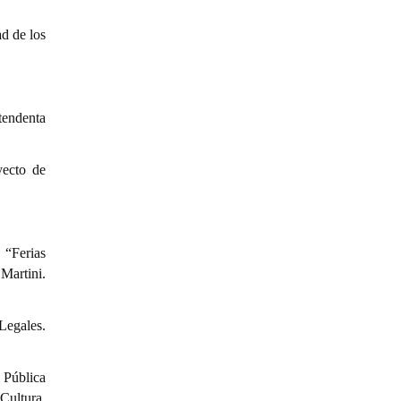
d de los
ntendenta
yecto de
 “Ferias
Martini.
Legales.
 Pública
Cultura,