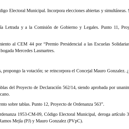
go Electoral Municipal. Incorpora elecciones abiertas y simultáneas.
ría Letrada y a la Comisión de Gobierno y Legales. Punto 11, Pro
ento al CEM 44 por “Premio Presidencial a las Escuelas Solidaria
Abogada Mercedes Lasmartres.
las, propongo la votación; se reincorpora el Concejal Mauro Gonzalez. 
tablas del Proyecto de Declaración 562/14, siendo aprobada por unani
scano.
ento sobre tablas. Punto 12, Proyecto de Ordenanza 563”.
denanza 1953-CM-09, Código Electoral Municipal, deroga artículo 3º
 Ramos Mejía (PJ) y Mauro Gonzalez (PVpC).