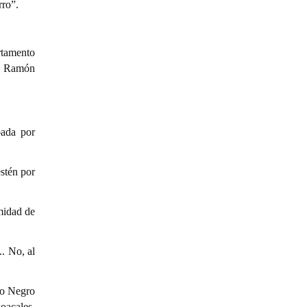
rro”.
rtamento
o, Ramón
bada por
stén por
midad de
.. No, al
ío Negro
oacales,