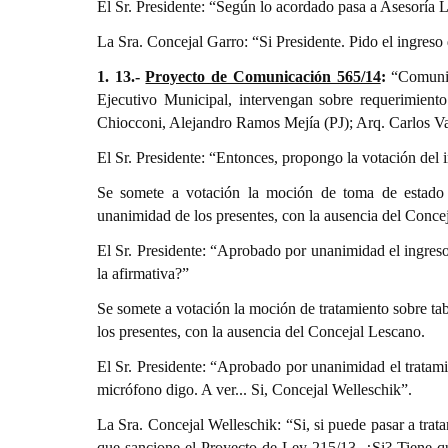
El Sr. Presidente: “Según lo acordado pasa a Asesoría 
La Sra. Concejal Garro: “Si Presidente. Pido el ingres
1. 13.-
Proyecto de Comunicación 565/14
:
“Comunic
Ejecutivo Municipal, intervengan sobre requerimien
Chiocconi, Alejandro Ramos Mejía (PJ); Arq. Carlos V
El Sr. Presidente: “Entonces, propongo la votación del 
Se somete a votación la moción de toma de estado 
unanimidad de los presentes, con la ausencia del Conce
El Sr. Presidente: “Aprobado por unanimidad el ingreso
la afirmativa?”
Se somete a votación la moción de tratamiento sobre t
los presentes, con la ausencia del Concejal Lescano.
El Sr. Presidente: “Aprobado por unanimidad el tratamie
micrófono digo. A ver... Si, Concejal Welleschik”.
La Sra. Concejal Welleschik: “Si, si puede pasar a tra
que sancione el Proyecto de Ley 215/13. ¿Si? Tiene que