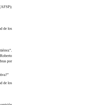
(AFSP);
d de los
iérrez”.
 Roberto
bras por
tiva?”
d de los
Comisión