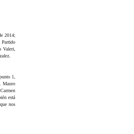
de 2014;
 Partido
 Valeri,
zalez.
punto 1,
o, Mauro
s Carmen
ién está
 que nos