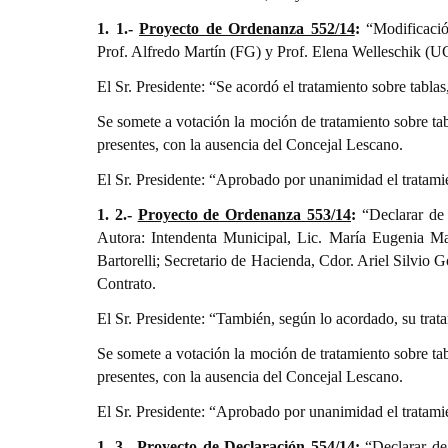
1. 1.-
Proyecto de Ordenanza 552/14
:
“Modificació
Prof. Alfredo Martín (FG) y Prof. Elena Welleschik (U
El Sr. Presidente: “Se acordó el tratamiento sobre tabla
Se somete a votación la moción de tratamiento sobre t
presentes, con la ausencia del Concejal Lescano.
El Sr. Presidente: “Aprobado por unanimidad el tratami
1. 2.-
Proyecto de Ordenanza 553/14
:
“Declarar de 
Autora: Intendenta Municipal, Lic. María Eugenia Mar
Bartorelli; Secretario de Hacienda, Cdor. Ariel Silvio
Contrato.
El Sr. Presidente: “También, según lo acordado, su trat
Se somete a votación la moción de tratamiento sobre t
presentes, con la ausencia del Concejal Lescano.
El Sr. Presidente: “Aprobado por unanimidad el tratami
1. 3.-
Proyecto de Declaración 554/14
:
“Declarar de