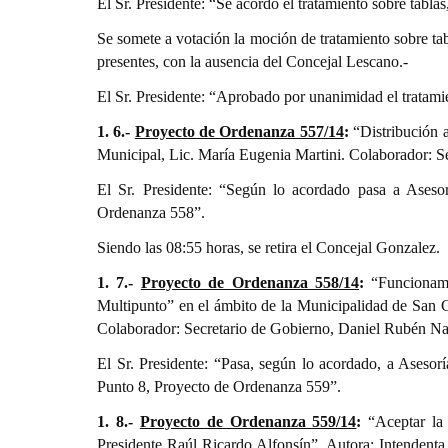
El Sr. Presidente: “Se acordó el tratamiento sobre tabla
Se somete a votación la moción de tratamiento sobre t
presentes, con la ausencia del Concejal Lescano.-
El Sr. Presidente: “Aprobado por unanimidad el tratami
1. 6.-
Proyecto de Ordenanza 557/14
:
“Distribución a
Municipal, Lic. María Eugenia Martini. Colaborador: S
El Sr. Presidente: “Según lo acordado pasa a Ases
Ordenanza 558”.
Siendo las 08:55 horas, se retira el Concejal Gonzalez.
1. 7.-
Proyecto de Ordenanza 558/14
:
“Funcionamie
Multipunto” en el ámbito de la Municipalidad de San C
Colaborador: Secretario de Gobierno, Daniel Rubén Na
El Sr. Presidente: “Pasa, según lo acordado, a Aseso
Punto 8, Proyecto de Ordenanza 559”.
1. 8.-
Proyecto de Ordenanza 559/14
:
“Aceptar la 
Presidente Raúl Ricardo Alfonsín”. Autora: Intendenta