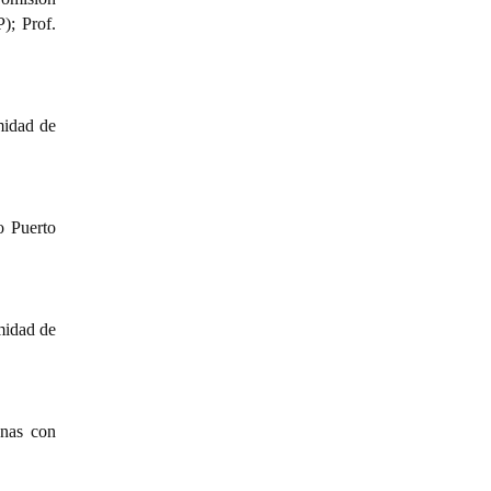
); Prof.
midad de
o Puerto
midad de
onas con