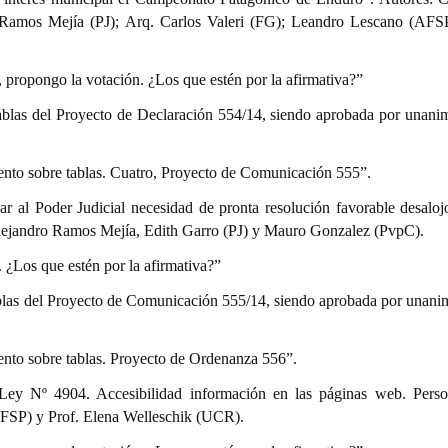
 Ramos Mejía (PJ); Arq. Carlos Valeri (FG); Leandro Lescano (AFSP
s, propongo la votación. ¿Los que estén por la afirmativa?”
tablas del Proyecto de Declaración 554/14, siendo aprobada por unani
iento sobre tablas. Cuatro, Proyecto de Comunicación 555”.
 al Poder Judicial necesidad de pronta resolución favorable desaloj
lejandro Ramos Mejía, Edith Garro (PJ) y Mauro Gonzalez (PvpC).
. ¿Los que estén por la afirmativa?”
ablas del Proyecto de Comunicación 555/14, siendo aprobada por unani
ento sobre tablas. Proyecto de Ordenanza 556”.
Ley Nº 4904. Accesibilidad información en las páginas web. Pers
AFSP) y Prof. Elena Welleschik (UCR).