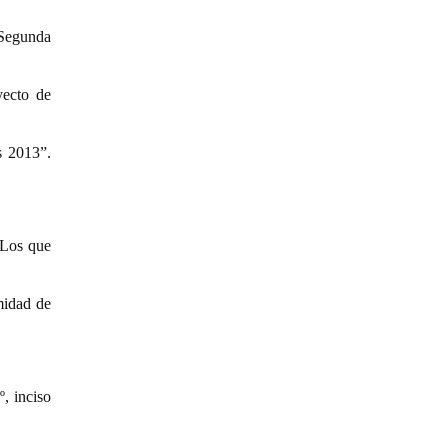
 Segunda
yecto de
s 2013”.
¿Los que
midad de
, inciso