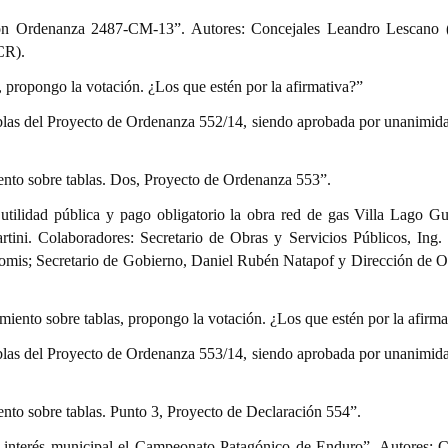
n Ordenanza 2487-CM-13”. Autores: Concejales Leandro Lescano 
CR).
s, propongo la votación. ¿Los que estén por la afirmativa?”
ablas del Proyecto de Ordenanza 552/14, siendo aprobada por unanimida
ento sobre tablas. Dos, Proyecto de Ordenanza 553”.
utilidad pública y pago obligatorio la obra red de gas Villa Lago Gut
tini. Colaboradores: Secretario de Obras y Servicios Públicos, Ing.
 Gomis; Secretario de Gobierno, Daniel Rubén Natapof y Dirección de O
amiento sobre tablas, propongo la votación. ¿Los que estén por la afirma
ablas del Proyecto de Ordenanza 553/14, siendo aprobada por unanimida
ento sobre tablas. Punto 3, Proyecto de Declaración 554”.
 interés municipal el Campeonato Patagónico de Enduro”. Autores: 