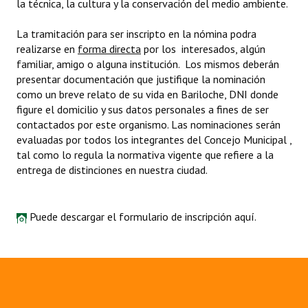
la técnica, la cultura y la conservación del medio ambiente.
Dictámenes Asesoría Letrada
La tramitación para ser inscripto en la nómina podra
realizarse en
forma directa
por los interesados, algún
Actas de Sesión
familiar, amigo o alguna institución. Los mismos deberán
presentar documentación que justifique la nominación
Informes de Unidad Coordinadora
como un breve relato de su vida en Bariloche, DNI donde
figure el domicilio y sus datos personales a fines de ser
Ejecución Presupuestaria
contactados por este organismo. Las nominaciones serán
evaluadas por todos los integrantes del Concejo Municipal ,
Actas de Audiencias Públicas
tal como lo regula la normativa vigente que refiere a la
entrega de distinciones en nuestra ciudad.
NORMATIVA
Comunicaciones
Puede descargar el formulario de inscripción
aquí.
Declaraciones
Resoluciones
Resoluciones de Presidencia