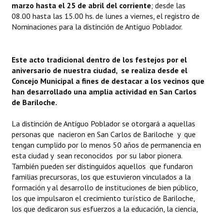
marzo hasta el 25 de abril del corriente
; desde las
Programas
08.00 hasta las 15.00 hs. de lunes a viernes, el registro de
Nominaciones para la distinción de Antiguo Poblador.
LEGISLACIÓN
Constitución Nacional
Este acto tradicional dentro de los festejos por el
aniversario de nuestra ciudad, se realiza desde el
Constitución Provincial
Concejo Municipal a fines de destacar a los vecinos que
han desarrollado una amplia actividad en San Carlos
Carta Orgánica 2007
de Bariloche.
Reglamento Interno
La distinción de Antiguo Poblador se otorgará a aquellas
Digesto
personas que nacieron en San Carlos de Bariloche y que
tengan cumplido por lo menos 50 años de permanencia en
Organigrama
esta ciudad y sean reconocidos por su labor pionera.
También pueden ser distinguidos aquellos que fundaron
DOCUMENTOS
familias precursoras, los que estuvieron vinculados a la
formación y al desarrollo de instituciones de bien público,
Informes de Gestión
los que impulsaron el crecimiento turístico de Bariloche,
los que dedicaron sus esfuerzos a la educación, la ciencia,
Proyectos Presentados