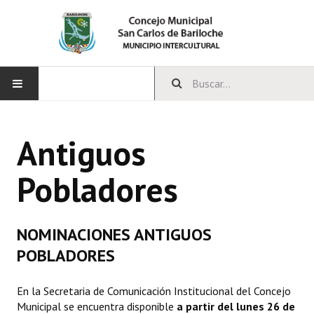
INICIO
Antiguos
CONCEJO
Pobladores
Bloques Políticos
Integrantes del Concejo
NOMINACIONES ANTIGUOS
Comisiones Permanentes
POBLADORES
Comisiones Especiales
En la Secretaria de Comunicación Institucional del Concejo
Concejales Mandato Cumplido
Municipal se encuentra disponible
a partir del lunes 26 de