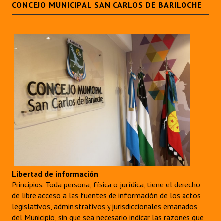
CONCEJO MUNICIPAL SAN CARLOS DE BARILOCHE
INSTITUCIONAL
Antiguos Pobladores
Noticias Destacadas
Registros y Distinciones
Datos Históricos
Premio al Mérito - Registro
Audiencias Públicas - Registro
Mujeres que Dejaron Huellas - Registro
Periodistas Decanos - Registro
Libertad de información
Principios. Toda persona, física o jurídica, tiene el derecho
Ciudadano Ilustre - Registro
de libre acceso a las fuentes de información de los actos
legislativos, administrativos y jurisdiccionales emanados
Banca del Vecino - Registro
del Municipio, sin que sea necesario indicar las razones que