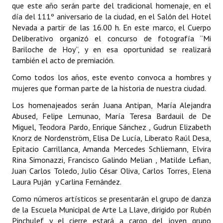
que este año serán parte del tradicional homenaje, en el
Programas
día del 111º aniversario de la ciudad, en el Salón del Hotel
Nevada a partir de las 16.00 h. En este marco, el Cuerpo
LEGISLACIÓN
Deliberativo organizó el concurso de fotografía “Mi
Bariloche de Hoy”, y en esa oportunidad se realizará
Constitución Nacional
también el acto de premiación.
Constitución Provincial
Como todos los años, este evento convoca a hombres y
mujeres que forman parte de la historia de nuestra ciudad.
Carta Orgánica 2007
Los homenajeados serán Juana Antipan, María Alejandra
Abused, Felipe Lemunao, María Teresa Bardauil de De
Reglamento Interno
Miguel, Teodora Pardo, Enrique Sánchez , Gudrun Elizabeth
Digesto
Knorz de Nordenström, Elisa De Lucía, Liberato Raúl Desa,
Epitacio Carrillanca, Amanda Mercedes Schliemann, Elvira
Organigrama
Rina Simonazzi, Francisco Galindo Melian , Matilde Lefian,
Juan Carlos Toledo, Julio César Oliva, Carlos Torres, Elena
DOCUMENTOS
Laura Puján y Carlina Fernández.
Como números artísticos se presentarán el grupo de danza
Informes de Gestión
de la Escuela Municipal de Arte La Llave, dirigido por Rubén
Pinchulef y el cierre estará a cargo del joven grupo
Proyectos Presentados