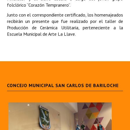
folclórico “Corazón Tempranero”.
Dictámenes Asesoría Letrada
Junto con el correspondiente certificado, los homenajeados
recibirán un presente que fue realizado por el taller de
Actas de Sesión
Producción de Cerámica Utilitaria, perteneciente a la
Escuela Municipal de Arte La Llave.
Informes de Unidad Coordinadora
Ejecución Presupuestaria
Actas de Audiencias Públicas
NORMATIVA
CONCEJO MUNICIPAL SAN CARLOS DE BARILOCHE
Comunicaciones
Declaraciones
Resoluciones
Resoluciones de Presidencia