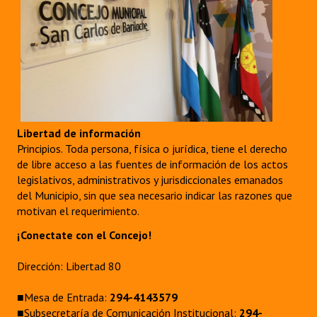
INSTITUCIONAL
Antiguos Pobladores
Noticias Destacadas
Registros y Distinciones
Datos Históricos
Libertad de información
Principios. Toda persona, física o jurídica, tiene el derecho
Premio al Mérito - Registro
de libre acceso a las fuentes de información de los actos
legislativos, administrativos y jurisdiccionales emanados
Audiencias Públicas - Registro
del Municipio, sin que sea necesario indicar las razones que
motivan el requerimiento.
Mujeres que Dejaron Huellas - Registro
¡Conectate con el Concejo!
Periodistas Decanos - Registro
Dirección: Libertad 80
Ciudadano Ilustre - Registro
■Mesa de Entrada:
294-4143579
Banca del Vecino - Registro
■Subsecretaría de Comunicación Institucional:
294-