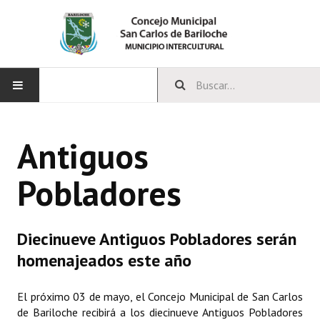
INICIO
Antiguos
CONCEJO
Pobladores
Bloques Políticos
Integrantes del Concejo
Diecinueve Antiguos Pobladores serán
Comisiones Permanentes
homenajeados este año
Comisiones Especiales
El próximo 03 de mayo, el Concejo Municipal de San Carlos
Concejales Mandato Cumplido
de Bariloche recibirá a los diecinueve Antiguos Pobladores