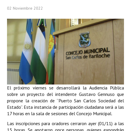
Programas
02 Noviembre 2022
LEGISLACIÓN
Constitución Nacional
Constitución Provincial
Carta Orgánica 2007
Reglamento Interno
Digesto
El próximo viernes se desarrollará la Audiencia Pública
Organigrama
sobre un proyecto del intendente Gustavo Gennuso que
propone la creación de “Puerto San Carlos Sociedad del
DOCUMENTOS
Estado”. Esta instancia de participación ciudadana será a las
17 horas en la sala de sesiones del Concejo Municipal.
Informes de Gestión
Las inscripciones para oradores cerraron ayer (01/11) a las
15 horas. Se anotaron once personas, quienes expondrán
Proyectos Presentados