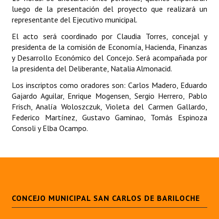
luego de la presentación del proyecto que realizará un
representante del Ejecutivo municipal.
Dictámenes Asesoría Letrada
El acto será coordinado por Claudia Torres, concejal y
Actas de Sesión
presidenta de la comisión de Economía, Hacienda, Finanzas
y Desarrollo Económico del Concejo. Será acompañada por
Informes de Unidad Coordinadora
la presidenta del Deliberante, Natalia Almonacid.
Ejecución Presupuestaria
Los inscriptos como oradores son: Carlos Madero, Eduardo
Gajardo Aguilar, Enrique Mogensen, Sergio Herrero, Pablo
Actas de Audiencias Públicas
Frisch, Analía Woloszczuk, Violeta del Carmen Gallardo,
Federico Martínez, Gustavo Gaminao, Tomás Espinoza
NORMATIVA
Consoli y Elba Ocampo.
Comunicaciones
Declaraciones
Resoluciones
CONCEJO MUNICIPAL SAN CARLOS DE BARILOCHE
Resoluciones de Presidencia