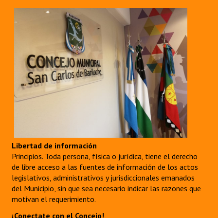
INSTITUCIONAL
Antiguos Pobladores
Noticias Destacadas
Registros y Distinciones
Datos Históricos
Premio al Mérito - Registro
Audiencias Públicas - Registro
Libertad de información
Mujeres que Dejaron Huellas - Registro
Principios. Toda persona, física o jurídica, tiene el derecho
de libre acceso a las fuentes de información de los actos
Periodistas Decanos - Registro
legislativos, administrativos y jurisdiccionales emanados
del Municipio, sin que sea necesario indicar las razones que
Ciudadano Ilustre - Registro
motivan el requerimiento.
Banca del Vecino - Registro
¡Conectate con el Concejo!