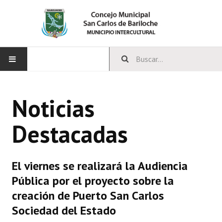
INICIO
Noticias
CONCEJO
Destacadas
Bloques Políticos
Integrantes del Concejo
El viernes se realizará la Audiencia
Comisiones Permanentes
Pública por el proyecto sobre la
Comisiones Especiales
creación de Puerto San Carlos
Sociedad del Estado
Concejales Mandato Cumplido