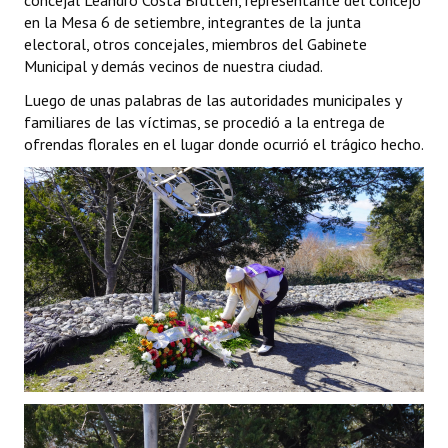
concejal Leandro Costa Brutten, representante del concejo
en la Mesa 6 de setiembre, integrantes de la junta
Dictámenes Asesoría Letrada
electoral, otros concejales, miembros del Gabinete
Municipal y demás vecinos de nuestra ciudad.
Actas de Sesión
Luego de unas palabras de las autoridades municipales y
familiares de las víctimas, se procedió a la entrega de
Informes de Unidad Coordinadora
ofrendas florales en el lugar donde ocurrió el trágico hecho.
Ejecución Presupuestaria
Actas de Audiencias Públicas
NORMATIVA
Comunicaciones
Declaraciones
Resoluciones
Resoluciones de Presidencia