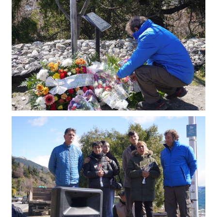
INSTITUCIONAL
Antiguos Pobladores
Noticias Destacadas
Registros y Distinciones
Datos Históricos
Premio al Mérito - Registro
Audiencias Públicas - Registro
Mujeres que Dejaron Huellas - Registro
Periodistas Decanos - Registro
Ciudadano Ilustre - Registro
Banca del Vecino - Registro