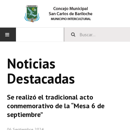
INICIO
Noticias
CONCEJO
Destacadas
Bloques Políticos
Integrantes del Concejo
Se realizó el tradicional acto
Comisiones Permanentes
conmemorativo de la “Mesa 6 de
Comisiones Especiales
septiembre”
Concejales Mandato Cumplido
06 Septiembre 2024