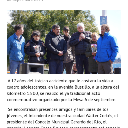
Programas
LEGISLACIÓN
Constitución Nacional
Constitución Provincial
Carta Orgánica 2007
Reglamento Interno
Digesto
A 17 años del trágico accidente que le costara la vida a
cuatro adolescentes, en la avenida Bustillo, a la altura del
Organigrama
kilómetro 1.800, se realizó el ya tradicional acto
conmemorativo organizado por la Mesa 6 de septiembre.
DOCUMENTOS
Se encontraban presentes amigos y familiares de los
jóvenes, el Intendente de nuestra ciudad Walter Cortés, el
Informes de Gestión
presidente del Concejo Municipal Gerardo del Río, el
Proyectos Presentados