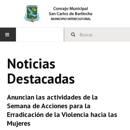
INICIO
Noticias
CONCEJO
Destacadas
Bloques Políticos
Integrantes del Concejo
Anuncian las actividades de la
Comisiones Permanentes
Semana de Acciones para la
Comisiones Especiales
Erradicación de la Violencia hacia las
Mujeres
Concejales Mandato Cumplido