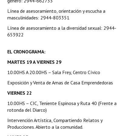
género: 2944-662733
INSTITUCIONAL
Línea de asesoramiento, orientación y escucha a
masculinidades: 2944-803351
Antiguos Pobladores
Línea de asesoramiento a la diversidad sexual: 2944-
Noticias Destacadas
653922
Registros y Distinciones
EL CRONOGRAMA:
Datos Históricos
MARTES 19 A VIERNES 29
Premio al Mérito - Registro
10.00HS A 20.00HS – Sala Frey, Centro Cívico
Audiencias Públicas - Registro
Exposición y Venta de Amas de Casa Emprendedoras
Mujeres que Dejaron Huellas - Registro
VIERNES 22
10.00HS – CIC, Teniente Espinosa y Ruta 40 (Frente a
Periodistas Decanos - Registro
rotonda del Diarco)
Ciudadano Ilustre - Registro
Intervención Artística, Compartiendo Relatos y
Producciones. Abierto a la comunidad.
Banca del Vecino - Registro