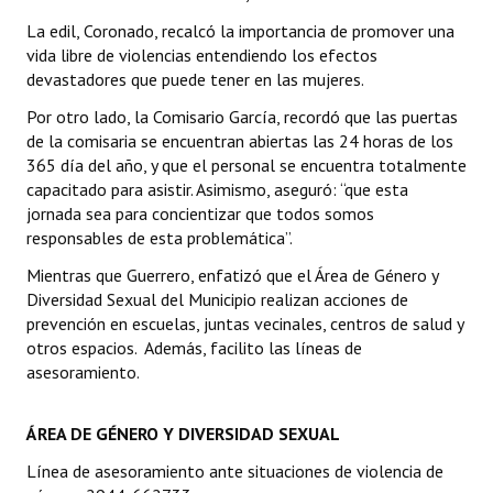
La edil, Coronado, recalcó la importancia de promover una
Dictámenes Asesoría Letrada
vida libre de violencias entendiendo los efectos
devastadores que puede tener en las mujeres.
Actas de Sesión
Por otro lado, la Comisario García, recordó que las puertas
Informes de Unidad Coordinadora
de la comisaria se encuentran abiertas las 24 horas de los
365 día del año, y que el personal se encuentra totalmente
Ejecución Presupuestaria
capacitado para asistir. Asimismo, aseguró: “que esta
jornada sea para concientizar que todos somos
Actas de Audiencias Públicas
responsables de esta problemática”.
NORMATIVA
Mientras que Guerrero, enfatizó que el Área de Género y
Diversidad Sexual del Municipio realizan acciones de
prevención en escuelas, juntas vecinales, centros de salud y
Comunicaciones
otros espacios. Además, facilito las líneas de
Declaraciones
asesoramiento.
Resoluciones
ÁREA DE GÉNERO Y DIVERSIDAD SEXUAL
Resoluciones de Presidencia
Línea de asesoramiento ante situaciones de violencia de