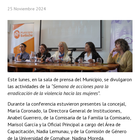
Programas
25 Noviembre 2024
LEGISLACIÓN
Constitución Nacional
Constitución Provincial
Carta Orgánica 2007
Reglamento Interno
Este lunes, en la sala de prensa del Municipio, se divulgaron
las actividades de la
Digesto
“Semana de acciones para la
erradicación de la violencia hacia las mujeres”
.
Organigrama
Durante la conferencia estuvieron presentes la concejal,
María Coronado, la Directora General de Instituciones,
DOCUMENTOS
Anabel Guerrero, de la Comisaria de la Familia la Comisario,
Marisol García y la Oficial Principal a cargo del Área de
Informes de Gestión
Capacitación, Nadia Lemunau, y de la Comisión de Género
de la Universidad de Comahue, Nadina Moreda.
Proyectos Presentados