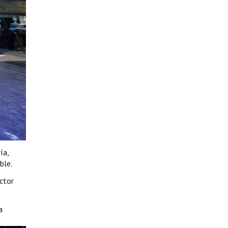
ía,
ble.
ctor
a