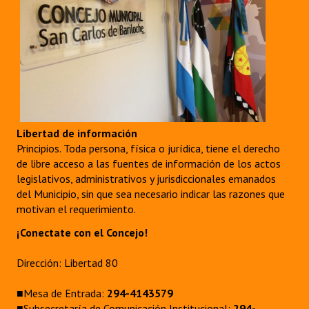
INSTITUCIONAL
Antiguos Pobladores
Noticias Destacadas
Registros y Distinciones
Datos Históricos
Libertad de información
Principios. Toda persona, física o jurídica, tiene el derecho
Premio al Mérito - Registro
de libre acceso a las fuentes de información de los actos
legislativos, administrativos y jurisdiccionales emanados
Audiencias Públicas - Registro
del Municipio, sin que sea necesario indicar las razones que
motivan el requerimiento.
Mujeres que Dejaron Huellas - Registro
¡Conectate con el Concejo!
Periodistas Decanos - Registro
Dirección: Libertad 80
Ciudadano Ilustre - Registro
■Mesa de Entrada:
294-4143579
Banca del Vecino - Registro
■Subsecretaría de Comunicación Institucional:
294-