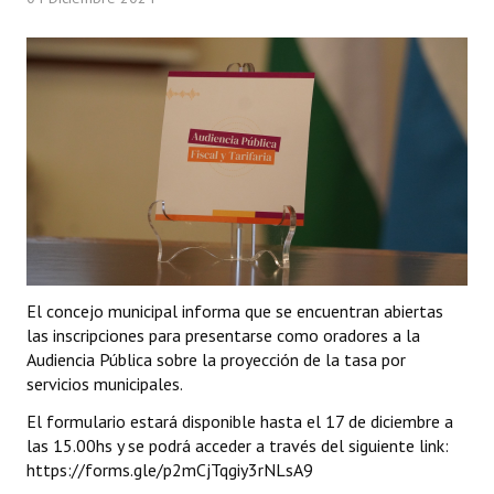
Programas
LEGISLACIÓN
Constitución Nacional
Constitución Provincial
Carta Orgánica 2007
Reglamento Interno
Digesto
El concejo municipal informa que se encuentran abiertas
las inscripciones para presentarse como oradores a la
Organigrama
Audiencia Pública sobre la proyección de la tasa por
servicios municipales.
DOCUMENTOS
El formulario estará disponible hasta el 17 de diciembre a
las 15.00hs y se podrá acceder a través del siguiente link:
Informes de Gestión
https://forms.gle/p2mCjTqgiy3rNLsA9
Proyectos Presentados