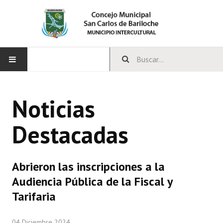
INICIO
Noticias
CONCEJO
Destacadas
Bloques Políticos
Integrantes del Concejo
Abrieron las inscripciones a la
Comisiones Permanentes
Audiencia Pública de la Fiscal y
Comisiones Especiales
Tarifaria
Concejales Mandato Cumplido
04 Diciembre 2024