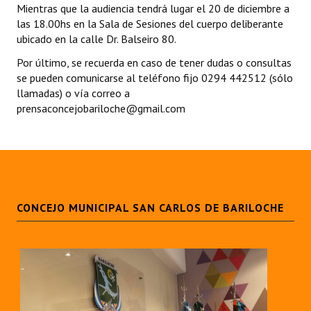
Mientras que la audiencia tendrá lugar el 20 de diciembre a
las 18.00hs en la Sala de Sesiones del cuerpo deliberante
Dictámenes Asesoría Letrada
ubicado en la calle Dr. Balseiro 80.
Actas de Sesión
Por último, se recuerda en caso de tener dudas o consultas
se pueden comunicarse al teléfono fijo 0294 442512 (sólo
Informes de Unidad Coordinadora
llamadas) o vía correo a
prensaconcejobariloche@gmail.com
Ejecución Presupuestaria
Actas de Audiencias Públicas
NORMATIVA
Comunicaciones
CONCEJO MUNICIPAL SAN CARLOS DE BARILOCHE
Declaraciones
Resoluciones
Resoluciones de Presidencia