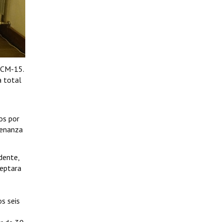
-CM-15.
a total
os por
denanza
dente,
ceptara
s seis