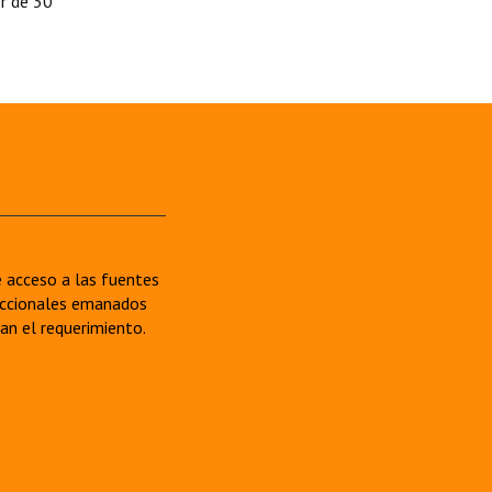
r de 30
re acceso a las fuentes
sdiccionales emanados
van el requerimiento.