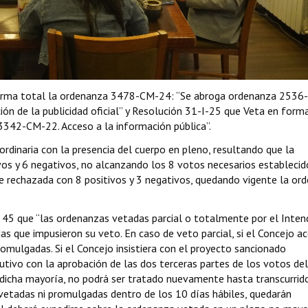
 forma total la ordenanza 3478-CM-24: “Se abroga ordenanza 2536
ión de la publicidad oficial” y Resolución 31-I-25 que Veta en form
342-CM-22. Acceso a la información pública”.
rdinaria con la presencia del cuerpo en pleno, resultando que la
os y 6 negativos, no alcanzando los 8 votos necesarios establecid
fue rechazada con 8 positivos y 3 negativos, quedando vigente la or
o 45 que “las ordenanzas vetadas parcial o totalmente por el Inten
as que impusieron su veto. En caso de veto parcial, si el Concejo a
mulgadas. Si el Concejo insistiera con el proyecto sancionado
tivo con la aprobación de las dos terceras partes de los votos del
dicha mayoría, no podrá ser tratado nuevamente hasta transcurrido
vetadas ni promulgadas dentro de los 10 días hábiles, quedarán