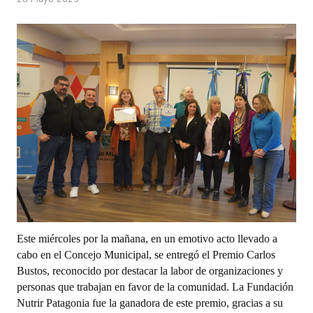
Programas
LEGISLACIÓN
Constitución Nacional
Constitución Provincial
Carta Orgánica 2007
Reglamento Interno
Digesto
Organigrama
Este miércoles por la mañana, en un emotivo acto llevado a
DOCUMENTOS
cabo en el Concejo Municipal, se entregó el Premio Carlos
Bustos, reconocido por destacar la labor de organizaciones y
Informes de Gestión
personas que trabajan en favor de la comunidad. La Fundación
Nutrir Patagonia fue la ganadora de este premio, gracias a su
Proyectos Presentados