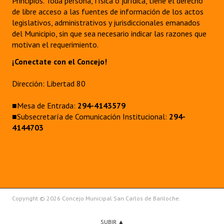
Principios. Toda persona, física o jurídica, tiene el derecho
Huéspedes de Honor - Registro
de libre acceso a las fuentes de información de los actos
legislativos, administrativos y jurisdiccionales emanados
Antiguos Pobladores - Registro
del Municipio, sin que sea necesario indicar las razones que
motivan el requerimiento.
Reconocimientos - Registro
¡Conectate con el Concejo!
Bariloche, Municipio intercultural
Dirección: Libertad 80
Entrega de distinciones
■Mesa de Entrada:
294-4143579
REFORMA DE LA CARTA ORGÁNICA
■Subsecretaría de Comunicación Institucional:
294-
4144703
Copyright © 2026 Concejo Municipal San Carlos de Bariloche.
SUBIR ▲