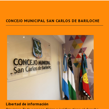
INSTITUCIONAL
Antiguos Pobladores
CONCEJO MUNICIPAL SAN CARLOS DE BARILOCHE
Noticias Destacadas
Registros y Distinciones
Datos Históricos
Premio al Mérito - Registro
Audiencias Públicas - Registro
Mujeres que Dejaron Huellas - Registro
Periodistas Decanos - Registro
Ciudadano Ilustre - Registro
Libertad de información
Banca del Vecino - Registro