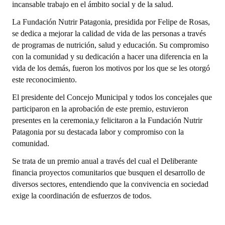
incansable trabajo en el ámbito social y de la salud.
Dictámenes Asesoría Letrada
La Fundación Nutrir Patagonia, presidida por Felipe de Rosas,
se dedica a mejorar la calidad de vida de las personas a través
Actas de Sesión
de programas de nutrición, salud y educación. Su compromiso
con la comunidad y su dedicación a hacer una diferencia en la
Informes de Unidad Coordinadora
vida de los demás, fueron los motivos por los que se les otorgó
este reconocimiento.
Ejecución Presupuestaria
El presidente del Concejo Municipal y todos los concejales que
Actas de Audiencias Públicas
participaron en la aprobación de este premio, estuvieron
presentes en la ceremonia,y felicitaron a la Fundación Nutrir
NORMATIVA
Patagonia por su destacada labor y compromiso con la
comunidad.
Comunicaciones
Se trata de un premio anual a través del cual el Deliberante
Declaraciones
financia proyectos comunitarios que busquen el desarrollo de
diversos sectores, entendiendo que la convivencia en sociedad
Resoluciones
exige la coordinación de esfuerzos de todos.
Resoluciones de Presidencia