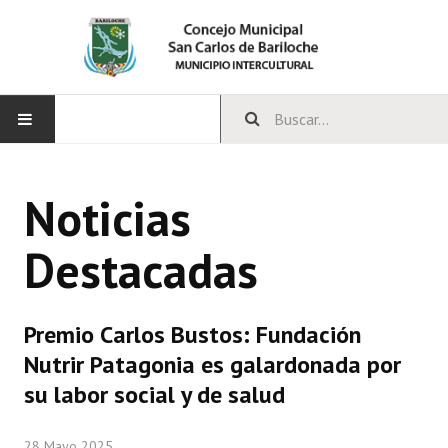
INICIO
Noticias
CONCEJO
Destacadas
Bloques Políticos
Integrantes del Concejo
Premio Carlos Bustos: Fundación
Comisiones Permanentes
Nutrir Patagonia es galardonada por
Comisiones Especiales
su labor social y de salud
Concejales Mandato Cumplido
28 Mayo 2025