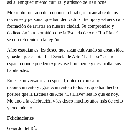
así al enriquecimiento cultural y artístico de Bariloche.
Dictámenes Asesoría Letrada
Me siento honrado de reconocer el trabajo incansable de los
docentes y personal que han dedicado su tiempo y esfuerzo a la
Actas de Sesión
formación de artistas en nuestra ciudad. Su compromiso y
dedicación han permitido que la Escuela de Arte "La Llave"
Informes de Unidad Coordinadora
sea un referente en la región.
Ejecución Presupuestaria
A los estudiantes, les deseo que sigan cultivando su creatividad
y pasión por el arte. La Escuela de Arte "La Llave" es un
Actas de Audiencias Públicas
espacio donde pueden expresarse libremente y desarrollar sus
habilidades.
NORMATIVA
En este aniversario tan especial, quiero expresar mi
Comunicaciones
reconocimiento y agradecimiento a todos los que han hecho
posible que la Escuela de Arte "La Llave" sea lo que es hoy.
Declaraciones
Me uno a la celebración y les deseo muchos años más de éxito
y crecimiento.
Resoluciones
Felicitaciones
Resoluciones de Presidencia
Gerardo del Río