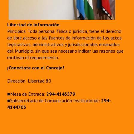
Huéspedes de Honor - Registro
Antiguos Pobladores - Registro
Libertad de información
Reconocimientos - Registro
Principios. Toda persona, física o jurídica, tiene el derecho
de libre acceso a las fuentes de información de los actos
Bariloche, Municipio intercultural
legislativos, administrativos y jurisdiccionales emanados
del Municipio, sin que sea necesario indicar las razones que
Entrega de distinciones
motivan el requerimiento.
¡Conectate con el Concejo!
REFORMA DE LA CARTA ORGÁNICA
Dirección: Libertad 80
■Mesa de Entrada:
294-4143579
■Subsecretaría de Comunicación Institucional:
294-
4144703