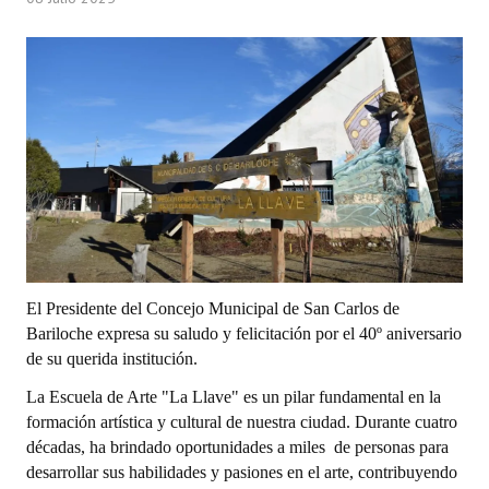
Programas
LEGISLACIÓN
Constitución Nacional
Constitución Provincial
Carta Orgánica 2007
Reglamento Interno
Digesto
El Presidente del Concejo Municipal de San Carlos de
Bariloche expresa su saludo y felicitación por el 40º aniversario
Organigrama
de su querida institución.
DOCUMENTOS
La Escuela de Arte "La Llave" es un pilar fundamental en la
formación artística y cultural de nuestra ciudad. Durante cuatro
Informes de Gestión
décadas, ha brindado oportunidades a miles de personas para
desarrollar sus habilidades y pasiones en el arte, contribuyendo
Proyectos Presentados