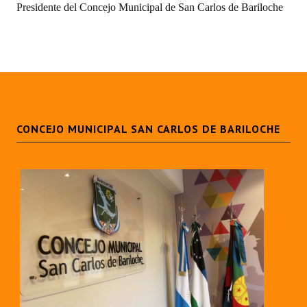
Presidente del Concejo Municipal de San Carlos de Bariloche
INSTITUCIONAL
Antiguos Pobladores
Noticias Destacadas
Registros y Distinciones
Datos Históricos
CONCEJO MUNICIPAL SAN CARLOS DE BARILOCHE
Premio al Mérito - Registro
Audiencias Públicas - Registro
Mujeres que Dejaron Huellas - Registro
Periodistas Decanos - Registro
Ciudadano Ilustre - Registro
Banca del Vecino - Registro