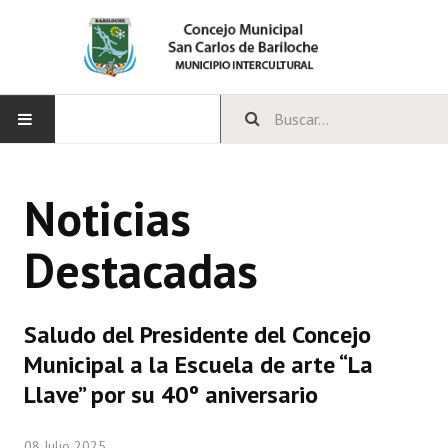
INICIO
Noticias
CONCEJO
Destacadas
Bloques Políticos
Integrantes del Concejo
Saludo del Presidente del Concejo
Comisiones Permanentes
Municipal a la Escuela de arte “La
Comisiones Especiales
Llave” por su 40º aniversario
Concejales Mandato Cumplido
08 Julio 2025