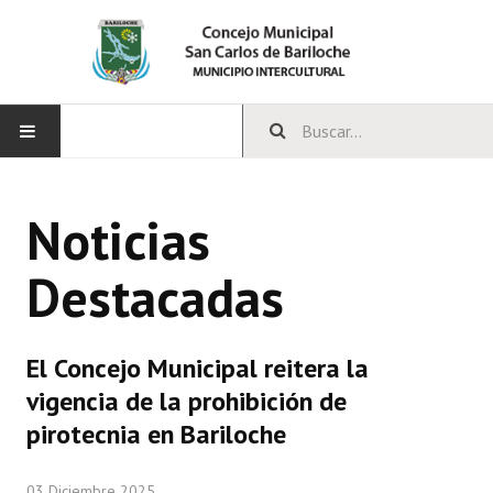
INICIO
Noticias
CONCEJO
Destacadas
Bloques Políticos
Integrantes del Concejo
El Concejo Municipal reitera la
Comisiones Permanentes
vigencia de la prohibición de
Comisiones Especiales
pirotecnia en Bariloche
Concejales Mandato Cumplido
03 Diciembre 2025