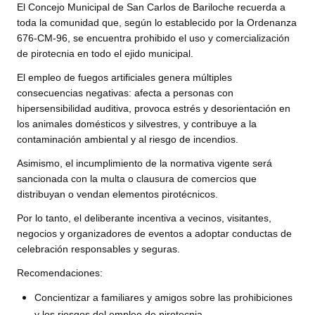
El Concejo Municipal de San Carlos de Bariloche recuerda a
toda la comunidad que, según lo establecido por la Ordenanza
Dictámenes Asesoría Letrada
676-CM-96, se encuentra prohibido el uso y comercialización
de pirotecnia en todo el ejido municipal.
Actas de Sesión
El empleo de fuegos artificiales genera múltiples
Informes de Unidad Coordinadora
consecuencias negativas: afecta a personas con
hipersensibilidad auditiva, provoca estrés y desorientación en
Ejecución Presupuestaria
los animales domésticos y silvestres, y contribuye a la
contaminación ambiental y al riesgo de incendios.
Actas de Audiencias Públicas
Asimismo, el incumplimiento de la normativa vigente será
NORMATIVA
sancionada con la multa o clausura de comercios que
distribuyan o vendan elementos pirotécnicos.
Comunicaciones
Por lo tanto, el deliberante incentiva a vecinos, visitantes,
negocios y organizadores de eventos a adoptar conductas de
Declaraciones
celebración responsables y seguras.
Resoluciones
Recomendaciones:
Resoluciones de Presidencia
Concientizar a familiares y amigos sobre las prohibiciones
y los riesgos del empleo de pirotecnia.