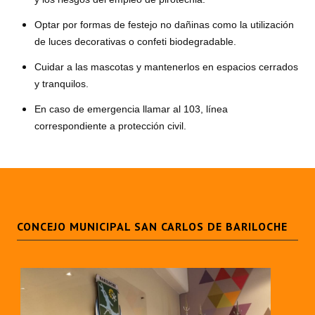
INSTITUCIONAL
Optar por formas de festejo no dañinas como la utilización
Antiguos Pobladores
de luces decorativas o confeti biodegradable.
Cuidar a las mascotas y mantenerlos en espacios cerrados
Noticias Destacadas
y tranquilos.
Registros y Distinciones
En caso de emergencia llamar al 103, línea
correspondiente a protección civil.
Datos Históricos
Premio al Mérito - Registro
Audiencias Públicas - Registro
Mujeres que Dejaron Huellas - Registro
CONCEJO MUNICIPAL SAN CARLOS DE BARILOCHE
Periodistas Decanos - Registro
Ciudadano Ilustre - Registro
Banca del Vecino - Registro