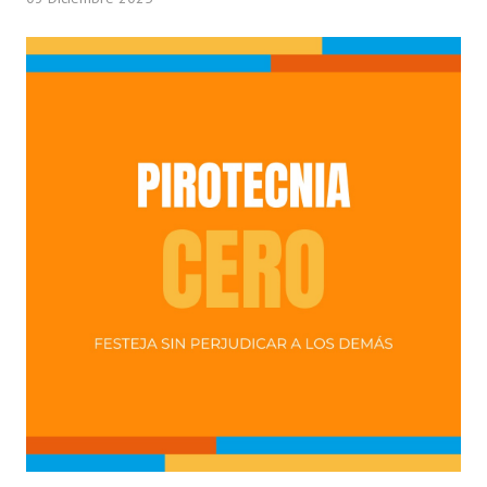
Programas
LEGISLACIÓN
Constitución Nacional
Constitución Provincial
Carta Orgánica 2007
Reglamento Interno
Digesto
Organigrama
DOCUMENTOS
Informes de Gestión
Proyectos Presentados