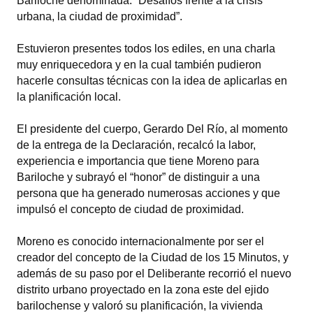
Bariloche denominada: “Desafíos frente a la crisis
urbana, la ciudad de proximidad”.
Dictámenes Asesoría Letrada
Estuvieron presentes todos los ediles, en una charla
Actas de Sesión
muy enriquecedora y en la cual también pudieron
hacerle consultas técnicas con la idea de aplicarlas en
Informes de Unidad Coordinadora
la planificación local.
Ejecución Presupuestaria
El presidente del cuerpo, Gerardo Del Río, al momento
Actas de Audiencias Públicas
de la entrega de la Declaración, recalcó la labor,
experiencia e importancia que tiene Moreno para
NORMATIVA
Bariloche y subrayó el “honor” de distinguir a una
persona que ha generado numerosas acciones y que
Comunicaciones
impulsó el concepto de ciudad de proximidad.
Declaraciones
Moreno es conocido internacionalmente por ser el
creador del concepto de la Ciudad de los 15 Minutos, y
Resoluciones
además de su paso por el Deliberante recorrió el nuevo
distrito urbano proyectado en la zona este del ejido
Resoluciones de Presidencia
barilochense y valoró su planificación, la vivienda