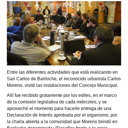
Programas
LEGISLACIÓN
Constitución Nacional
Constitución Provincial
Carta Orgánica 2007
Reglamento Interno
Entre las diferentes actividades que está realizando en
Digesto
San Carlos de Bariloche, el reconocido urbanista Carlos
Moreno, visitó las instalaciones del Concejo Municipal.
Organigrama
Allí fue recibido gratamente por los ediles, en el marco
de la comisión legislativa de cada miércoles, y se
DOCUMENTOS
aprovechó el momento para hacerle entrega de una
Declaración de Interés aprobada por el organismo, por
Informes de Gestión
la charla abierta a la comunidad que Moreno brindó en
Proyectos Presentados