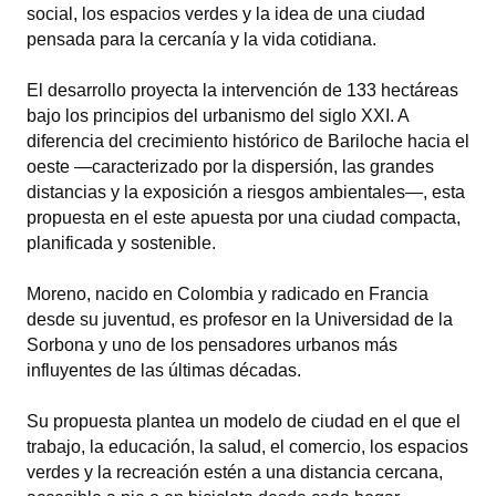
social, los espacios verdes y la idea de una ciudad
INSTITUCIONAL
pensada para la cercanía y la vida cotidiana.
Antiguos Pobladores
El desarrollo proyecta la intervención de 133 hectáreas
Noticias Destacadas
bajo los principios del urbanismo del siglo XXI. A
diferencia del crecimiento histórico de Bariloche hacia el
Registros y Distinciones
oeste —caracterizado por la dispersión, las grandes
distancias y la exposición a riesgos ambientales—, esta
Datos Históricos
propuesta en el este apuesta por una ciudad compacta,
planificada y sostenible.
Premio al Mérito - Registro
Audiencias Públicas - Registro
Moreno, nacido en Colombia y radicado en Francia
desde su juventud, es profesor en la Universidad de la
Mujeres que Dejaron Huellas - Registro
Sorbona y uno de los pensadores urbanos más
influyentes de las últimas décadas.
Periodistas Decanos - Registro
Su propuesta plantea un modelo de ciudad en el que el
Ciudadano Ilustre - Registro
trabajo, la educación, la salud, el comercio, los espacios
verdes y la recreación estén a una distancia cercana,
Banca del Vecino - Registro