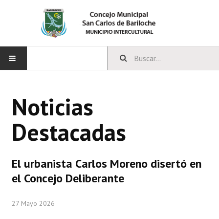
INICIO
Noticias
CONCEJO
Destacadas
Bloques Políticos
Integrantes del Concejo
El urbanista Carlos Moreno disertó en
Comisiones Permanentes
el Concejo Deliberante
Comisiones Especiales
27 Mayo 2026
Concejales Mandato Cumplido