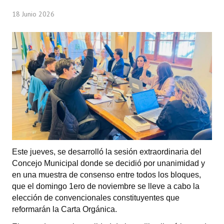
Programas
18 Junio 2026
LEGISLACIÓN
Constitución Nacional
Constitución Provincial
Carta Orgánica 2007
Reglamento Interno
Digesto
Este jueves, se desarrolló la sesión extraordinaria del
Organigrama
Concejo Municipal donde se decidió por unanimidad y
en una muestra de consenso entre todos los bloques,
DOCUMENTOS
que el domingo 1ero de noviembre se lleve a cabo la
elección de convencionales constituyentes que
Informes de Gestión
reformarán la Carta Orgánica.
Proyectos Presentados