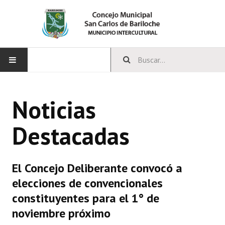
INICIO
Noticias
CONCEJO
Destacadas
Bloques Políticos
Integrantes del Concejo
El Concejo Deliberante convocó a
Comisiones Permanentes
elecciones de convencionales
Comisiones Especiales
constituyentes para el 1° de
noviembre próximo
Concejales Mandato Cumplido