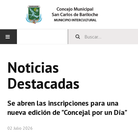
INICIO
Noticias
CONCEJO
Destacadas
Bloques Políticos
Integrantes del Concejo
Se abren las inscripciones para una
Comisiones Permanentes
nueva edición de "Concejal por un Día"
Comisiones Especiales
02 Julio 2026
Concejales Mandato Cumplido