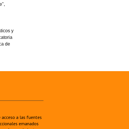
e",
n
ticos y
catoria
ca de
re acceso a las fuentes
sdiccionales emanados