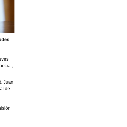
dades
ueves
pecial,
), Juan
al de
misión