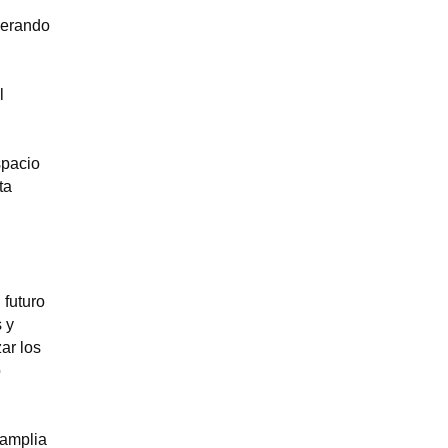
enerando
l
spacio
ta
 futuro
 y
ar los
o
 amplia