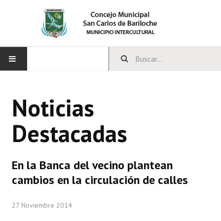
INICIO
Noticias
CONCEJO
Destacadas
Bloques Políticos
Integrantes del Concejo
En la Banca del vecino plantean
Comisiones Permanentes
cambios en la circulación de calles
Comisiones Especiales
27 Noviembre 2014
Concejales Mandato Cumplido