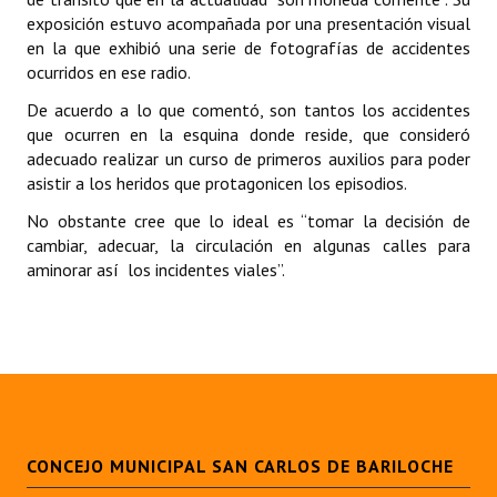
exposición estuvo acompañada por una presentación visual
Dictámenes Asesoría Letrada
en la que exhibió una serie de fotografías de accidentes
ocurridos en ese radio.
Actas de Sesión
De acuerdo a lo que comentó, son tantos los accidentes
que ocurren en la esquina donde reside, que consideró
Informes de Unidad Coordinadora
adecuado realizar un curso de primeros auxilios para poder
Ejecución Presupuestaria
asistir a los heridos que protagonicen los episodios.
No obstante cree que lo ideal es “tomar la decisión de
Actas de Audiencias Públicas
cambiar, adecuar, la circulación en algunas calles para
aminorar así los incidentes viales”.
NORMATIVA
Comunicaciones
Declaraciones
Resoluciones
Resoluciones de Presidencia
CONCEJO MUNICIPAL SAN CARLOS DE BARILOCHE