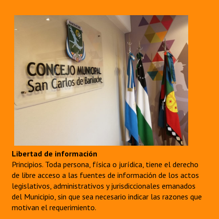
INSTITUCIONAL
Antiguos Pobladores
Noticias Destacadas
Registros y Distinciones
Datos Históricos
Premio al Mérito - Registro
Audiencias Públicas - Registro
Mujeres que Dejaron Huellas - Registro
Libertad de información
Principios. Toda persona, física o jurídica, tiene el derecho
Periodistas Decanos - Registro
de libre acceso a las fuentes de información de los actos
legislativos, administrativos y jurisdiccionales emanados
Ciudadano Ilustre - Registro
del Municipio, sin que sea necesario indicar las razones que
motivan el requerimiento.
Banca del Vecino - Registro