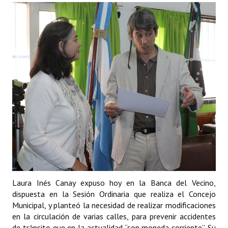
Programas
LEGISLACIÓN
Constitución Nacional
Constitución Provincial
Carta Orgánica 2007
Reglamento Interno
Digesto
Organigrama
Laura Inés Canay expuso hoy en la Banca del Vecino,
DOCUMENTOS
dispuesta en la Sesión Ordinaria que realiza el Concejo
Municipal, y planteó la necesidad de realizar modificaciones
Informes de Gestión
en la circulación de varias calles, para prevenir accidentes
de tránsito que en la actualidad “son moneda corriente”. Su
Proyectos Presentados