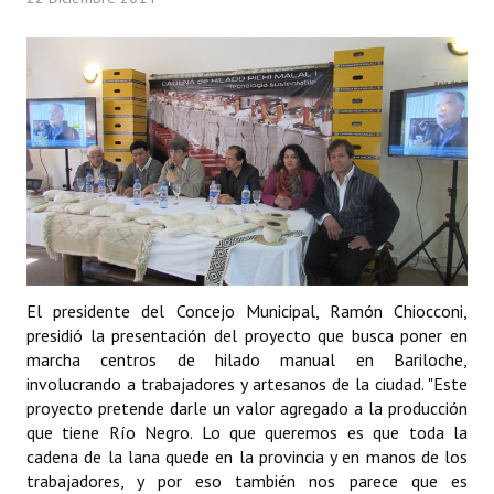
Programas
LEGISLACIÓN
Constitución Nacional
Constitución Provincial
Carta Orgánica 2007
Reglamento Interno
Digesto
El presidente del Concejo Municipal, Ramón Chiocconi,
presidió la presentación del proyecto que busca poner en
Organigrama
marcha centros de hilado manual en Bariloche,
involucrando a trabajadores y artesanos de la ciudad. "Este
DOCUMENTOS
proyecto pretende darle un valor agregado a la producción
que tiene Río Negro. Lo que queremos es que toda la
Informes de Gestión
cadena de la lana quede en la provincia y en manos de los
trabajadores, y por eso también nos parece que es
Proyectos Presentados