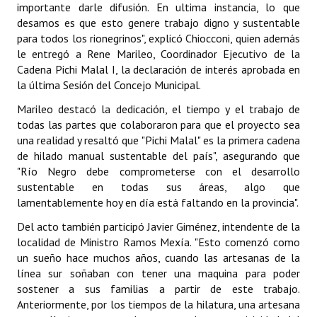
importante darle difusión. En ultima instancia, lo que
desamos es que esto genere trabajo digno y sustentable
Dictámenes Asesoría Letrada
para todos los rionegrinos", explicó Chiocconi, quien además
le entregó a Rene Marileo, Coordinador Ejecutivo de la
Actas de Sesión
Cadena Pichi Malal I, la declaración de interés aprobada en
la última Sesión del Concejo Municipal.
Informes de Unidad Coordinadora
Marileo destacó la dedicación, el tiempo y el trabajo de
Ejecución Presupuestaria
todas las partes que colaboraron para que el proyecto sea
una realidad y resaltó que "Pichi Malal" es la primera cadena
Actas de Audiencias Públicas
de hilado manual sustentable del país", asegurando que
"Río Negro debe comprometerse con el desarrollo
NORMATIVA
sustentable en todas sus áreas, algo que
lamentablemente hoy en día está faltando en la provincia".
Comunicaciones
Del acto también participó Javier Giménez, intendente de la
Declaraciones
localidad de Ministro Ramos Mexía. "Esto comenzó como
un sueño hace muchos años, cuando las artesanas de la
Resoluciones
línea sur soñaban con tener una maquina para poder
sostener a sus familias a partir de este trabajo.
Resoluciones de Presidencia
Anteriormente, por los tiempos de la hilatura, una artesana