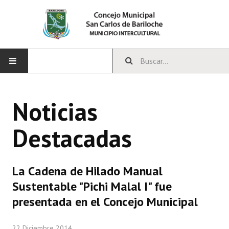
INICIO
Noticias
CONCEJO
Destacadas
Bloques Políticos
Integrantes del Concejo
La Cadena de Hilado Manual
Comisiones Permanentes
Sustentable "Pichi Malal I" fue
Comisiones Especiales
presentada en el Concejo Municipal
Concejales Mandato Cumplido
22 Diciembre 2014