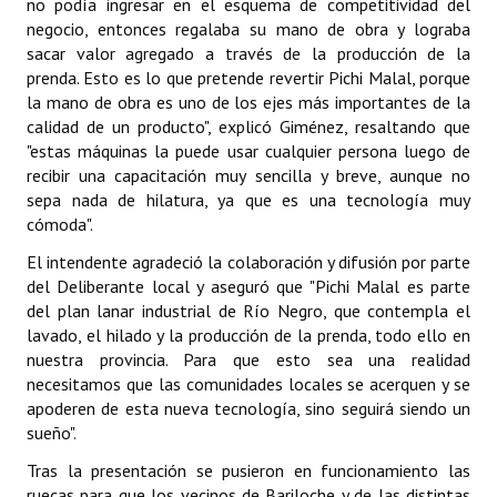
no podía ingresar en el esquema de competitividad del
INSTITUCIONAL
negocio, entonces regalaba su mano de obra y lograba
sacar valor agregado a través de la producción de la
Antiguos Pobladores
prenda. Esto es lo que pretende revertir Pichi Malal, porque
la mano de obra es uno de los ejes más importantes de la
Noticias Destacadas
calidad de un producto", explicó Giménez, resaltando que
"estas máquinas la puede usar cualquier persona luego de
Registros y Distinciones
recibir una capacitación muy sencilla y breve, aunque no
sepa nada de hilatura, ya que es una tecnología muy
Datos Históricos
cómoda".
Premio al Mérito - Registro
El intendente agradeció la colaboración y difusión por parte
del Deliberante local y aseguró que "Pichi Malal es parte
Audiencias Públicas - Registro
del plan lanar industrial de Río Negro, que contempla el
lavado, el hilado y la producción de la prenda, todo ello en
Mujeres que Dejaron Huellas - Registro
nuestra provincia. Para que esto sea una realidad
necesitamos que las comunidades locales se acerquen y se
Periodistas Decanos - Registro
apoderen de esta nueva tecnología, sino seguirá siendo un
Ciudadano Ilustre - Registro
sueño".
Tras la presentación se pusieron en funcionamiento las
Banca del Vecino - Registro
ruecas para que los vecinos de Bariloche y de las distintas