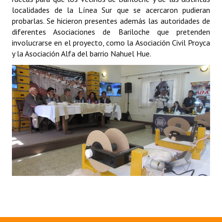
localidades de la Línea Sur que se acercaron pudieran
Huéspedes de Honor - Registro
probarlas. Se hicieron presentes además las autoridades de
Antiguos Pobladores - Registro
diferentes Asociaciones de Bariloche que pretenden
involucrarse en el proyecto, como la Asociación Civil Proyca
Reconocimientos - Registro
y la Asociación Alfa del barrio Nahuel Hue.
Bariloche, Municipio intercultural
Entrega de distinciones
REFORMA DE LA CARTA ORGÁNICA