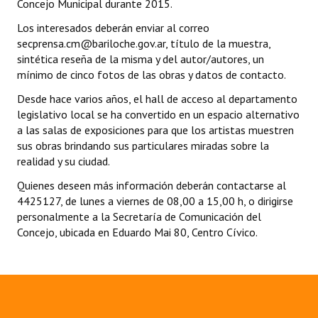
Concejo Municipal durante 2015.
Los interesados deberán enviar al correo
Dictámenes Asesoría Letrada
secprensa.cm@bariloche.gov.ar
, título de la muestra,
Actas de Sesión
sintética reseña de la misma y del autor/autores, un
mínimo de cinco fotos de las obras y datos de contacto.
Informes de Unidad Coordinadora
Desde hace varios años, el hall de acceso al departamento
legislativo local se ha convertido en un espacio alternativo
Ejecución Presupuestaria
a las salas de exposiciones para que los artistas muestren
sus obras brindando sus particulares miradas sobre la
Actas de Audiencias Públicas
realidad y su ciudad.
NORMATIVA
Quienes deseen más información deberán contactarse al
4425127, de lunes a viernes de 08,00 a 15,00 h, o dirigirse
Comunicaciones
personalmente a la Secretaría de Comunicación del
Concejo, ubicada en Eduardo Mai 80, Centro Cívico.
Declaraciones
Resoluciones
Resoluciones de Presidencia