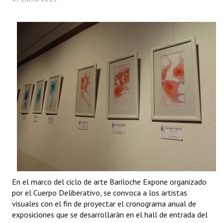
Programas
LEGISLACIÓN
Constitución Nacional
Constitución Provincial
Carta Orgánica 2007
Reglamento Interno
Digesto
Organigrama
DOCUMENTOS
En el marco del ciclo de arte Bariloche Expone organizado
por el Cuerpo Deliberativo, se convoca a los artistas
Informes de Gestión
visuales con el fin de proyectar el cronograma anual de
exposiciones que se desarrollarán en el hall de entrada del
Proyectos Presentados