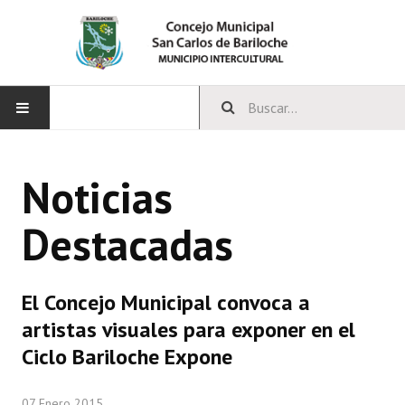
INICIO
Noticias
CONCEJO
Destacadas
Bloques Políticos
Integrantes del Concejo
El Concejo Municipal convoca a
Comisiones Permanentes
artistas visuales para exponer en el
Comisiones Especiales
Ciclo Bariloche Expone
Concejales Mandato Cumplido
07 Enero 2015