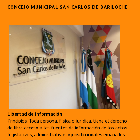
INSTITUCIONAL
CONCEJO MUNICIPAL SAN CARLOS DE BARILOCHE
Antiguos Pobladores
Noticias Destacadas
Registros y Distinciones
Datos Históricos
Premio al Mérito - Registro
Audiencias Públicas - Registro
Mujeres que Dejaron Huellas - Registro
Periodistas Decanos - Registro
Libertad de información
Principios. Toda persona, física o jurídica, tiene el derecho
Ciudadano Ilustre - Registro
de libre acceso a las fuentes de información de los actos
Banca del Vecino - Registro
legislativos, administrativos y jurisdiccionales emanados