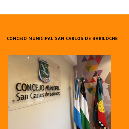
INSTITUCIONAL
Antiguos Pobladores
Noticias Destacadas
CONCEJO MUNICIPAL SAN CARLOS DE BARILOCHE
Registros y Distinciones
Datos Históricos
Premio al Mérito - Registro
Audiencias Públicas - Registro
Mujeres que Dejaron Huellas - Registro
Periodistas Decanos - Registro
Ciudadano Ilustre - Registro
Banca del Vecino - Registro