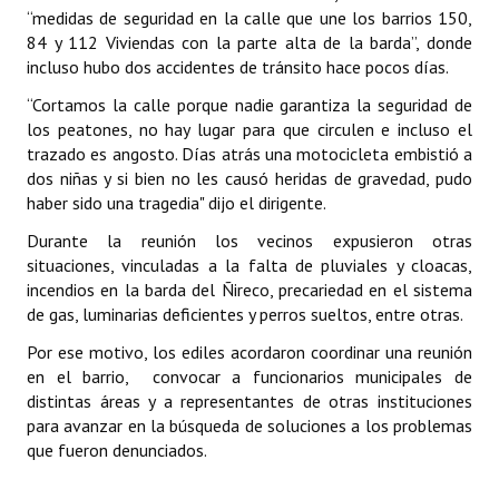
“medidas de seguridad en la calle que une los barrios 150,
84 y 112 Viviendas con la parte alta de la barda”, donde
Dictámenes Asesoría Letrada
incluso hubo dos accidentes de tránsito hace pocos días.
Actas de Sesión
“Cortamos la calle porque nadie garantiza la seguridad de
los peatones, no hay lugar para que circulen e incluso el
Informes de Unidad Coordinadora
trazado es angosto. Días atrás una motocicleta embistió a
dos niñas y si bien no les causó heridas de gravedad, pudo
Ejecución Presupuestaria
haber sido una tragedia" dijo el dirigente.
Actas de Audiencias Públicas
Durante la reunión los vecinos expusieron otras
situaciones, vinculadas a la falta de pluviales y cloacas,
NORMATIVA
incendios en la barda del Ñireco, precariedad en el sistema
de gas, luminarias deficientes y perros sueltos, entre otras.
Comunicaciones
Por ese motivo, los ediles acordaron coordinar una reunión
Declaraciones
en el barrio, convocar a funcionarios municipales de
distintas áreas y a representantes de otras instituciones
Resoluciones
para avanzar en la búsqueda de soluciones a los problemas
que fueron denunciados.
Resoluciones de Presidencia