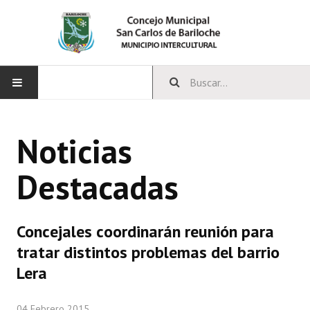
INICIO
Noticias
CONCEJO
Destacadas
Bloques Políticos
Integrantes del Concejo
Concejales coordinarán reunión para
Comisiones Permanentes
tratar distintos problemas del barrio
Comisiones Especiales
Lera
Concejales Mandato Cumplido
04 Febrero 2015