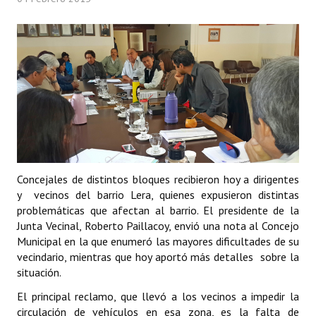
Programas
LEGISLACIÓN
Constitución Nacional
Constitución Provincial
Carta Orgánica 2007
Reglamento Interno
Concejales de distintos bloques recibieron hoy a dirigentes
y vecinos del barrio Lera, quienes expusieron distintas
Digesto
problemáticas que afectan al barrio. El presidente de la
Organigrama
Junta Vecinal, Roberto Paillacoy, envió una nota al Concejo
Municipal en la que enumeró las mayores dificultades de su
DOCUMENTOS
vecindario, mientras que hoy aportó más detalles sobre la
situación.
Informes de Gestión
El principal reclamo, que llevó a los vecinos a impedir la
circulación de vehículos en esa zona, es la falta de
Proyectos Presentados