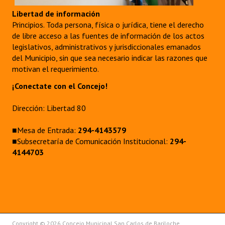
Huéspedes de Honor - Registro
Libertad de información
Principios. Toda persona, física o jurídica, tiene el derecho
Antiguos Pobladores - Registro
de libre acceso a las fuentes de información de los actos
legislativos, administrativos y jurisdiccionales emanados
Reconocimientos - Registro
del Municipio, sin que sea necesario indicar las razones que
motivan el requerimiento.
Bariloche, Municipio intercultural
¡Conectate con el Concejo!
Entrega de distinciones
Dirección: Libertad 80
REFORMA DE LA CARTA ORGÁNICA
■Mesa de Entrada:
294-4143579
■Subsecretaría de Comunicación Institucional:
294-
4144703
Copyright © 2026 Concejo Municipal San Carlos de Bariloche.