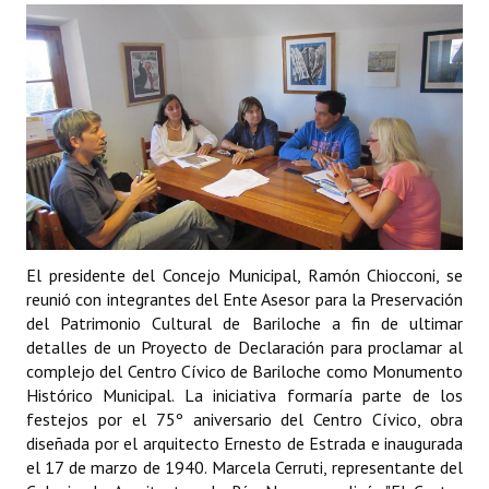
Programas
LEGISLACIÓN
Constitución Nacional
Constitución Provincial
Carta Orgánica 2007
Reglamento Interno
El presidente del Concejo Municipal, Ramón Chiocconi, se
reunió con integrantes del Ente Asesor para la Preservación
Digesto
del Patrimonio Cultural de Bariloche a fin de ultimar
Organigrama
detalles de un Proyecto de Declaración para proclamar al
complejo del Centro Cívico de Bariloche como Monumento
DOCUMENTOS
Histórico Municipal. La iniciativa formaría parte de los
festejos por el 75º aniversario del Centro Cívico, obra
diseñada por el arquitecto Ernesto de Estrada e inaugurada
Informes de Gestión
el 17 de marzo de 1940. Marcela Cerruti, representante del
Proyectos Presentados