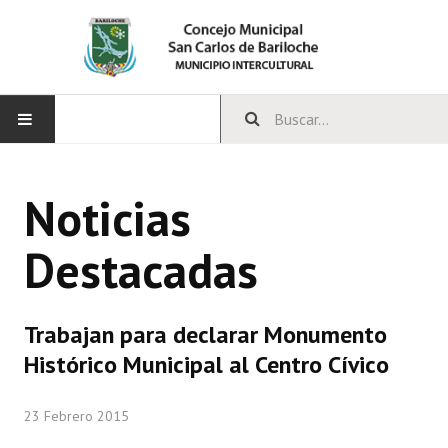
INICIO
Noticias
CONCEJO
Destacadas
Bloques Políticos
Integrantes del Concejo
Trabajan para declarar Monumento
Comisiones Permanentes
Histórico Municipal al Centro Cívico
Comisiones Especiales
23 Febrero 2015
Concejales Mandato Cumplido