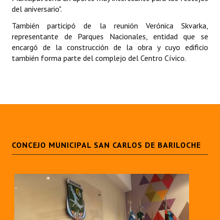
INSTITUCIONAL
del aniversario".
También participó de la reunión Verónica Skvarka,
Antiguos Pobladores
representante de Parques Nacionales, entidad que se
encargó de la construcción de la obra y cuyo edificio
Noticias Destacadas
también forma parte del complejo del Centro Cívico.
Registros y Distinciones
Datos Históricos
Premio al Mérito - Registro
Audiencias Públicas - Registro
CONCEJO MUNICIPAL SAN CARLOS DE BARILOCHE
Mujeres que Dejaron Huellas - Registro
Periodistas Decanos - Registro
Ciudadano Ilustre - Registro
Banca del Vecino - Registro