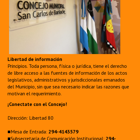
Huéspedes de Honor - Registro
Antiguos Pobladores - Registro
Reconocimientos - Registro
Bariloche, Municipio intercultural
Entrega de distinciones
Libertad de información
Principios. Toda persona, física o jurídica, tiene el derecho
REFORMA DE LA CARTA ORGÁNICA
de libre acceso a las fuentes de información de los actos
legislativos, administrativos y jurisdiccionales emanados
del Municipio, sin que sea necesario indicar las razones que
motivan el requerimiento.
¡Conectate con el Concejo!
Dirección: Libertad 80
■Mesa de Entrada:
294-4143579
■Subsecretaría de Comunicación Institucional:
294-