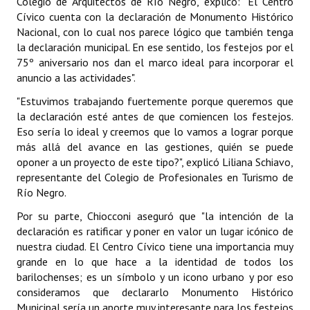
Colegio de Arquitectos de Río Negro, explicó: "El Centro
Cívico cuenta con la declaración de Monumento Histórico
Dictámenes Asesoría Letrada
Nacional, con lo cual nos parece lógico que también tenga
la declaración municipal. En ese sentido, los festejos por el
Actas de Sesión
75º aniversario nos dan el marco ideal para incorporar el
anuncio a las actividades".
Informes de Unidad Coordinadora
"Estuvimos trabajando fuertemente porque queremos que
Ejecución Presupuestaria
la declaración esté antes de que comiencen los festejos.
Eso sería lo ideal y creemos que lo vamos a lograr porque
Actas de Audiencias Públicas
más allá del avance en las gestiones, quién se puede
oponer a un proyecto de este tipo?", explicó Liliana Schiavo,
NORMATIVA
representante del Colegio de Profesionales en Turismo de
Río Negro.
Comunicaciones
Por su parte, Chiocconi aseguró que "la intención de la
declaración es ratificar y poner en valor un lugar icónico de
Declaraciones
nuestra ciudad. El Centro Cívico tiene una importancia muy
Resoluciones
grande en lo que hace a la identidad de todos los
barilochenses; es un símbolo y un icono urbano y por eso
Resoluciones de Presidencia
consideramos que declararlo Monumento Histórico
Municipal sería un aporte muy interesante para los festejos