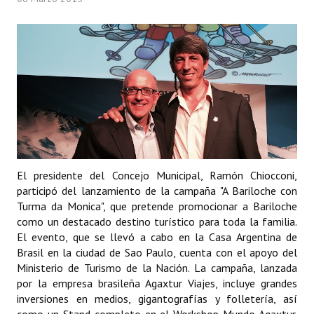
Programas
LEGISLACIÓN
Constitución Nacional
Constitución Provincial
Carta Orgánica 2007
Reglamento Interno
El presidente del Concejo Municipal, Ramón Chiocconi,
participó del lanzamiento de la campaña "A Bariloche con
Digesto
Turma da Monica", que pretende promocionar a Bariloche
como un destacado destino turístico para toda la familia.
Organigrama
El evento, que se llevó a cabo en la Casa Argentina de
Brasil en la ciudad de Sao Paulo, cuenta con el apoyo del
DOCUMENTOS
Ministerio de Turismo de la Nación. La campaña, lanzada
por la empresa brasileña Agaxtur Viajes, incluye grandes
Informes de Gestión
inversiones en medios, gigantografías y folletería, así
Proyectos Presentados