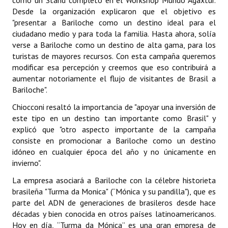
como un Stand completo en el Workshop Mundo Agaxtur.
Desde la organización explicaron que el objetivo es
Dictámenes Asesoría Letrada
"presentar a Bariloche como un destino ideal para el
ciudadano medio y para toda la familia. Hasta ahora, solía
Actas de Sesión
verse a Bariloche como un destino de alta gama, para los
turistas de mayores recursos. Con esta campaña queremos
Informes de Unidad Coordinadora
modificar esa percepción y creemos que eso contribuirá a
aumentar notoriamente el flujo de visitantes de Brasil a
Ejecución Presupuestaria
Bariloche".
Actas de Audiencias Públicas
Chiocconi resaltó la importancia de "apoyar una inversión de
este tipo en un destino tan importante como Brasil" y
NORMATIVA
explicó que "otro aspecto importante de la campaña
consiste en promocionar a Bariloche como un destino
Comunicaciones
idóneo en cualquier época del año y no únicamente en
invierno".
Declaraciones
La empresa asociará a Bariloche con la célebre historieta
brasileña "Turma da Monica" (“Mónica y su pandilla"), que es
Resoluciones
parte del ADN de generaciones de brasileros desde hace
Resoluciones de Presidencia
décadas y bien conocida en otros países latinoamericanos.
Hoy en día, “Turma da Mónica” es una gran empresa de