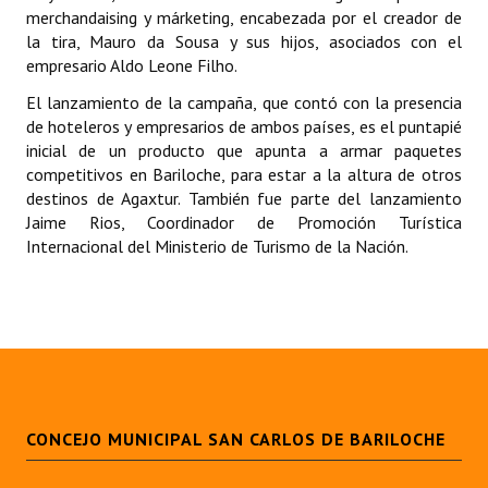
INSTITUCIONAL
merchandaising y márketing, encabezada por el creador de
la tira, Mauro da Sousa y sus hijos, asociados con el
Antiguos Pobladores
empresario Aldo Leone Filho.
El lanzamiento de la campaña, que contó con la presencia
Noticias Destacadas
de hoteleros y empresarios de ambos países, es el puntapié
inicial de un producto que apunta a armar paquetes
Registros y Distinciones
competitivos en Bariloche, para estar a la altura de otros
destinos de Agaxtur. También fue parte del lanzamiento
Datos Históricos
Jaime Rios, Coordinador de Promoción Turística
Premio al Mérito - Registro
Internacional del Ministerio de Turismo de la Nación.
Audiencias Públicas - Registro
Mujeres que Dejaron Huellas - Registro
Periodistas Decanos - Registro
Ciudadano Ilustre - Registro
CONCEJO MUNICIPAL SAN CARLOS DE BARILOCHE
Banca del Vecino - Registro