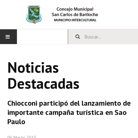
INICIO
Noticias
CONCEJO
Destacadas
Bloques Políticos
Integrantes del Concejo
Chiocconi participó del lanzamiento de
Comisiones Permanentes
importante campaña turística en Sao
Comisiones Especiales
Paulo
Concejales Mandato Cumplido
06 Marzo 2015