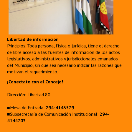
Huéspedes de Honor - Registro
Antiguos Pobladores - Registro
Reconocimientos - Registro
Libertad de información
Bariloche, Municipio intercultural
Principios. Toda persona, física o jurídica, tiene el derecho
de libre acceso a las fuentes de información de los actos
Entrega de distinciones
legislativos, administrativos y jurisdiccionales emanados
del Municipio, sin que sea necesario indicar las razones que
REFORMA DE LA CARTA ORGÁNICA
motivan el requerimiento.
¡Conectate con el Concejo!
Dirección: Libertad 80
■Mesa de Entrada:
294-4143579
■Subsecretaría de Comunicación Institucional:
294-
4144703