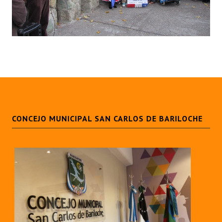
INSTITUCIONAL
Antiguos Pobladores
Noticias Destacadas
Registros y Distinciones
Datos Históricos
Premio al Mérito - Registro
CONCEJO MUNICIPAL SAN CARLOS DE BARILOCHE
Audiencias Públicas - Registro
Mujeres que Dejaron Huellas - Registro
Periodistas Decanos - Registro
Ciudadano Ilustre - Registro
Banca del Vecino - Registro