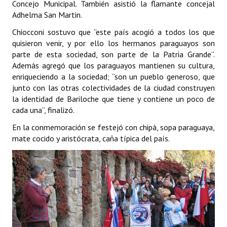
Concejo Municipal. También asistió la flamante concejal
Adhelma San Martin.
Dictámenes Asesoría Letrada
Chiocconi sostuvo que “este país acogió a todos los que
Actas de Sesión
quisieron venir, y por ello los hermanos paraguayos son
parte de esta sociedad, son parte de la Patria Grande”.
Informes de Unidad Coordinadora
Además agregó que los paraguayos mantienen su cultura,
enriqueciendo a la sociedad; “son un pueblo generoso, que
Ejecución Presupuestaria
junto con las otras colectividades de la ciudad construyen
la identidad de Bariloche que tiene y contiene un poco de
Actas de Audiencias Públicas
cada una”, finalizó.
NORMATIVA
En la conmemoración se festejó con chipá, sopa paraguaya,
mate cocido y aristócrata, caña típica del país.
Comunicaciones
Declaraciones
Resoluciones
Resoluciones de Presidencia