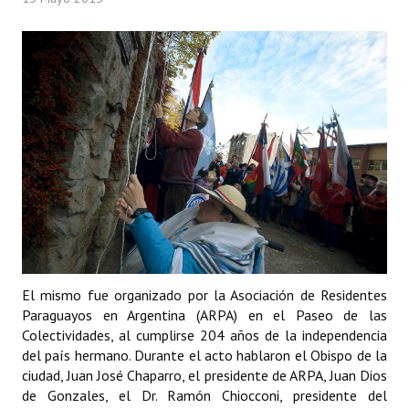
Programas
LEGISLACIÓN
Constitución Nacional
Constitución Provincial
Carta Orgánica 2007
Reglamento Interno
Digesto
Organigrama
El mismo fue organizado por la Asociación de Residentes
Paraguayos en Argentina (ARPA) en el Paseo de las
DOCUMENTOS
Colectividades, al cumplirse 204 años de la independencia
del país hermano. Durante el acto hablaron el Obispo de la
Informes de Gestión
ciudad, Juan José Chaparro, el presidente de ARPA, Juan Dios
de Gonzales, el Dr. Ramón Chiocconi, presidente del
Proyectos Presentados