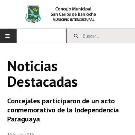
INICIO
Noticias
CONCEJO
Destacadas
Bloques Políticos
Integrantes del Concejo
Concejales participaron de un acto
Comisiones Permanentes
conmemorativo de la Independencia
Comisiones Especiales
Paraguaya
Concejales Mandato Cumplido
15 Mayo 2015