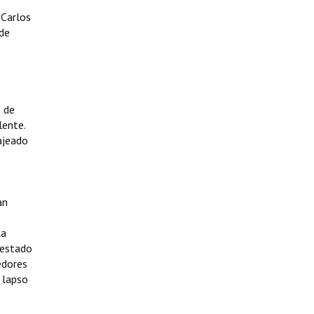
 Carlos
 de
s de
lente.
ajeado
an
la
prestado
edores
 lapso