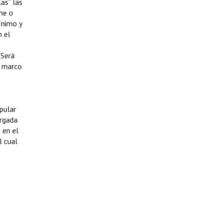
las” las
he o
ínimo y
 el
 Será
l marco
pular
orgada
 en el
l cual