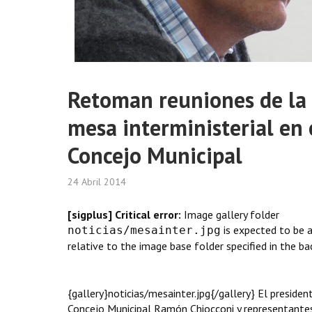
Retoman reuniones de la
mesa interministerial en 
Concejo Municipal
24 Abril 2014
[sigplus] Critical error:
Image gallery folder
is expected to be 
noticias/mesainter.jpg
relative to the image base folder specified in the ba
{gallery}noticias/mesainter.jpg{/gallery} El presiden
Concejo Municipal Ramón Chiocconi y representante