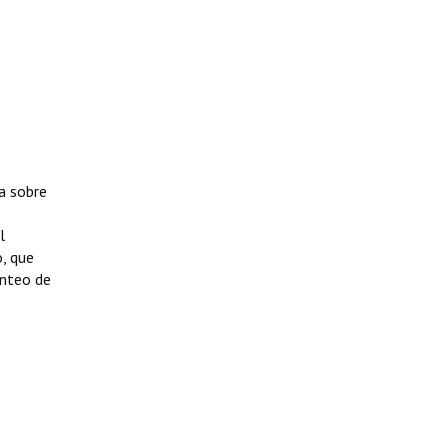
a sobre
l
, que
lanteo de