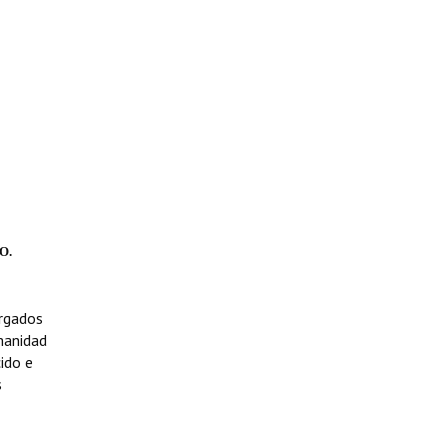
O.
orgados
manidad
ido e
s