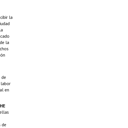
ibir la
ciudad
la
acado
de la
echos
ión
s de
 labor
nal en
CHE
ellas
s de