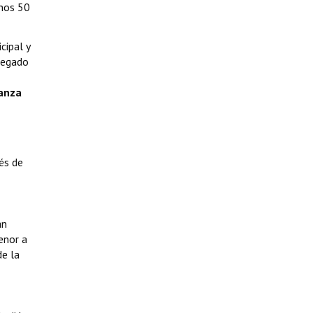
enos 50
cipal y
regado
anza
és de
an
enor a
de la