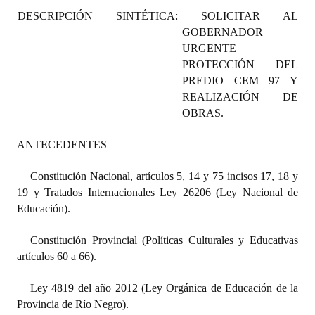
Programas
DESCRIPCIÓN SINTÉTICA:
SOLICITAR AL
GOBERNADOR
LEGISLACIÓN
URGENTE
PROTECCIÓN DEL
Constitución Nacional
PREDIO CEM 97 Y
REALIZACIÓN DE
Constitución Provincial
OBRAS.
Carta Orgánica 2007
ANTECEDENTES
Reglamento Interno
Constitución Nacional, artículos 5, 14 y 75 incisos 17, 18 y
19 y Tratados Internacionales Ley 26206 (Ley Nacional de
Digesto
Educación).
Organigrama
Constitución Provincial (Políticas Culturales y Educativas
DOCUMENTOS
artículos 60 a 66).
Informes de Gestión
Ley 4819 del año 2012 (Ley Orgánica de Educación de la
Provincia de Río Negro).
Proyectos Presentados