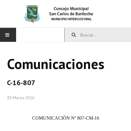
INICIO
Comunicaciones
CONCEJO
Bloques Políticos
C-16-807
Integrantes del Concejo
30 Marzo 2016
Comisiones Permanentes
Comisiones Especiales
COMUNICACIÓN Nº 807-CM
-16
Concejales Mandato Cumplido