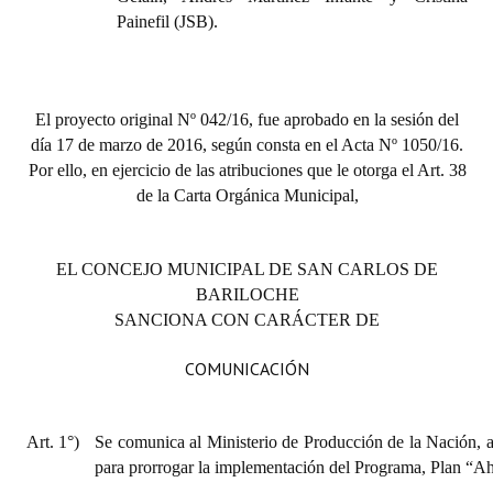
Huéspedes de Honor - Registro
Painefil (JSB).
Antiguos Pobladores - Registro
Reconocimientos - Registro
El proyecto original Nº 042/16, fue aprobado en la sesión del
día 17 de marzo de 2016, según consta en el Acta Nº 1050/16.
Bariloche, Municipio intercultural
Por ello, en ejercicio de las atribuciones que le otorga el Art. 38
de la Carta Orgánica Municipal,
Entrega de distinciones
REFORMA DE LA CARTA ORGÁNICA
EL CONCEJO MUNICIPAL DE SAN CARLOS DE
BARILOCHE
SANCIONA CON CARÁCTER DE
COMUNICACIÓN
Art. 1°)
Se comunica al Ministerio de Producción de la Nación, a
para prorrogar la implementación del Programa, Plan “A