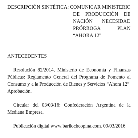
Programas
DESCRIPCIÓN SINTÉTICA: COMUNICAR MINISTERIO
DE PRODUCCIÓN DE
LEGISLACIÓN
NACIÓN NECESIDAD
PRÓRROGA PLAN
Constitución Nacional
“AHORA 12”.
Constitución Provincial
ANTECEDENTES
Carta Orgánica 2007
Resolución 82/2014, Ministerio de Economía y Finanzas
Reglamento Interno
Públicas: Reglamento General del Programa de Fomento al
Consumo y a la Producción de Bienes y Servicios “Ahora 12”.
Digesto
Aprobación.
Organigrama
Circular del 03/03/16: Confederación Argentina de la
DOCUMENTOS
Mediana Empresa.
Informes de Gestión
Publicación digital
www.barilocheopina.com
. 09/03/2016.
Proyectos Presentados