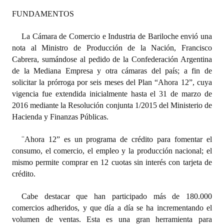
FUNDAMENTOS
Dictámenes Asesoría Letrada
La Cámara de Comercio e Industria de Bariloche envió una
Actas de Sesión
nota al Ministro de Producción de la Nación, Francisco
Cabrera, sumándose al pedido de la Confederación Argentina
Informes de Unidad Coordinadora
de la Mediana Empresa y otra cámaras del país; a fin de
Ejecución Presupuestaria
solicitar la prórroga por seis meses del Plan “Ahora 12”, cuya
vigencia fue extendida inicialmente hasta el 31 de marzo de
Actas de Audiencias Públicas
2016 mediante la Resolución conjunta 1/2015 del Ministerio de
Hacienda y Finanzas Públicas.
NORMATIVA
“
Ahora 12” es un programa de crédito para fomentar el
Comunicaciones
consumo, el comercio, el empleo y la producción nacional; el
mismo permite comprar en 12 cuotas sin interés con tarjeta de
Declaraciones
crédito.
Resoluciones
Cabe destacar que han participado más de 180.000
comercios adheridos, y que día a día se ha incrementando el
Resoluciones de Presidencia
volumen de ventas. Esta es una gran herramienta para