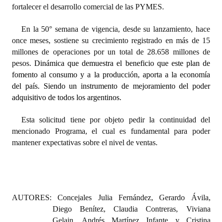
INSTITUCIONAL
fortalecer el desarrollo comercial de las PYMES.
En la 50° semana de vigencia, desde su lanzamiento, hace
Antiguos Pobladores
once meses, sostiene su crecimiento registrado en más de 15
Noticias Destacadas
millones de operaciones por un total de 28.658 millones de
pesos.
Dinámica que demuestra el beneficio que este plan de
Registros y Distinciones
fomento al consumo y a la producción, aporta a la economía
del país. Siendo un instrumento de mejoramiento del poder
Datos Históricos
adquisitivo de todos los argentinos.
Premio al Mérito - Registro
Esta solicitud tiene por objeto pedir la continuidad del
Audiencias Públicas - Registro
mencionado Programa, el cual es fundamental para poder
mantener expectativas sobre el nivel de ventas.
Mujeres que Dejaron Huellas - Registro
Periodistas Decanos - Registro
Ciudadano Ilustre - Registro
AUTORES: Concejales Julia Fernández, Gerardo Ávila,
Diego Benítez, Claudia Contreras, Viviana
Banca del Vecino - Registro
Gelain, Andrés Martínez Infante y Cristina