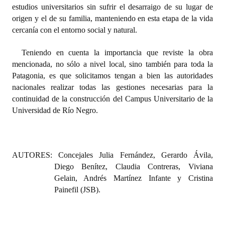
INSTITUCIONAL
estudios universitarios sin sufrir el desarraigo de su lugar de
origen y el de su familia, manteniendo en esta etapa de la vida
Antiguos Pobladores
cercanía con el entorno social y natural.
Noticias Destacadas
Teniendo en cuenta la importancia que reviste la obra
mencionada, no sólo a nivel local, sino también para toda la
Registros y Distinciones
Patagonia, es que solicitamos tengan a bien las autoridades
nacionales realizar todas las gestiones necesarias para la
Datos Históricos
continuidad de la construcción del Campus Universitario de la
Universidad de Río Negro.
Premio al Mérito - Registro
Audiencias Públicas - Registro
Mujeres que Dejaron Huellas - Registro
AUTORES: Concejales Julia Fernández, Gerardo Ávila,
Diego Benítez, Claudia Contreras, Viviana
Periodistas Decanos - Registro
Gelain, Andrés Martínez Infante y Cristina
Painefil (JSB).
Ciudadano Ilustre - Registro
Banca del Vecino - Registro