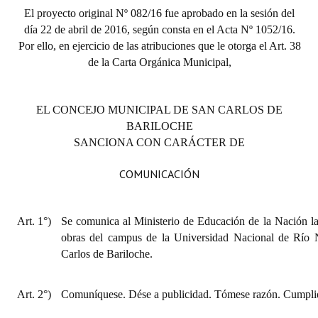
El proyecto original Nº 082/16 fue aprobado en la sesión del
Huéspedes de Honor - Registro
día 22 de abril de 2016, según consta en el Acta Nº 1052/16.
Antiguos Pobladores - Registro
Por ello, en ejercicio de las atribuciones que le otorga el Art. 38
de la Carta Orgánica Municipal,
Reconocimientos - Registro
Bariloche, Municipio intercultural
EL CONCEJO MUNICIPAL DE SAN CARLOS DE
BARILOCHE
Entrega de distinciones
SANCIONA CON CARÁCTER DE
REFORMA DE LA CARTA ORGÁNICA
COMUNICACIÓN
Art. 1°)
Se comunica al Ministerio de Educación de la Nación la
obras del campus de la Universidad Nacional de Río 
Carlos de Bariloche.
Art. 2°)
Comuníquese. Dése a publicidad. Tómese razón. Cumplid