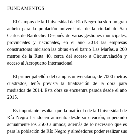
FUNDAMENTOS
Dictámenes Asesoría Letrada
El Campus de la Universidad de Río Negro ha sido un gran
Actas de Sesión
anhelo para la población universitaria de la ciudad de San
Carlos de Bariloche. Después de varias gestiones municipales,
Informes de Unidad Coordinadora
provinciales y nacionales, en el año 2013 las empresas
Ejecución Presupuestaria
constructoras iniciaron las obras en el barrio Las Marías, a 200
metros de la Ruta 40, cerca del acceso a Circunvalación y
Actas de Audiencias Públicas
acceso al Aeropuerto Internacional.
NORMATIVA
El primer pabellón del campus universitario, de 7000 metros
cuadrados, tenía prevista la finalización de la obra para
Comunicaciones
mediados de 2014. Esta obra se encuentra parada desde el año
2015.
Declaraciones
Es importante resaltar que la matrícula de la Universidad de
Resoluciones
Río Negro ha ido en aumento desde su creación, superando
actualmente los 2500 alumnos; además de lo necesario que es
Resoluciones de Presidencia
para la población de Río Negro y alrededores poder realizar sus