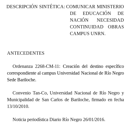
Programas
DESCRIPCIÓN SINTÉTICA: COMUNICAR MINISTERIO
DE EDUCACIÓN DE
LEGISLACIÓN
NACIÓN NECESIDAD
CONTINUIDAD OBRAS
Constitución Nacional
CAMPUS UNRN.
Constitución Provincial
ANTECEDENTES
Carta Orgánica 2007
Ordenanza 2268-CM-11:
Creación del destino específico
Reglamento Interno
correspondiente al campus Universidad Nacional de Río Negro
Sede Bariloche.
Digesto
Organigrama
Convenio Tan-Co, Universidad Nacional de Río Negro y
Municipalidad de San Carlos de Bariloche, firmado en fecha
DOCUMENTOS
13/10/2010.
Informes de Gestión
Noticia periodística Diario Río Negro 26/01/2016.
Proyectos Presentados