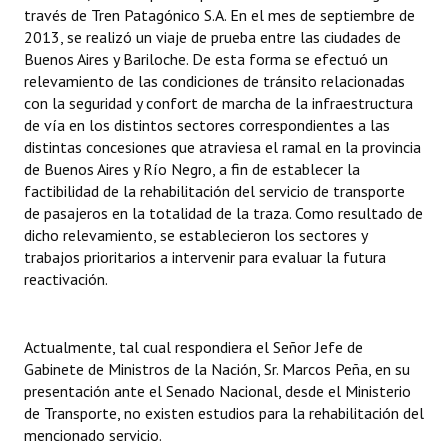
través de Tren Patagónico S.A. En el mes de septiembre de
Huéspedes de Honor - Registro
2013, se realizó un viaje de prueba entre las ciudades de
Buenos Aires y Bariloche. De esta forma se efectuó un
Antiguos Pobladores - Registro
relevamiento de las condiciones de tránsito relacionadas
con la seguridad y confort de marcha de la infraestructura
Reconocimientos - Registro
de vía en los distintos sectores correspondientes a las
Bariloche, Municipio intercultural
distintas concesiones que atraviesa el ramal en la provincia
de Buenos Aires y Río Negro, a fin de establecer la
Entrega de distinciones
factibilidad de la rehabilitación del servicio de transporte
de pasajeros en la totalidad de la traza. Como resultado de
REFORMA DE LA CARTA ORGÁNICA
dicho relevamiento, se establecieron los sectores y
trabajos prioritarios a intervenir para evaluar la futura
reactivación.
Actualmente, tal cual respondiera el Señor Jefe de
Gabinete de Ministros de la Nación, Sr. Marcos Peña, en su
presentación ante el Senado Nacional, desde el Ministerio
de Transporte, no existen estudios para la rehabilitación del
mencionado servicio.