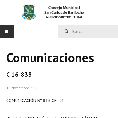
INICIO
Comunicaciones
CONCEJO
Bloques Políticos
C-16-833
Integrantes del Concejo
10 Noviembre 2016
Comisiones Permanentes
COMUNICACIÓN Nº 833-CM-16
Comisiones Especiales
Concejales Mandato Cumplido