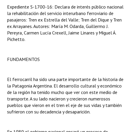
Expediente S-1700-16: Declara de interés público nacional
Dictámenes Asesoría Letrada
la rehabilitación del servicio interurbano ferroviario de
pasajeros: Tren ex Estrella del Valle; Tren del Dique y Tren
Actas de Sesión
ex Arrayanes. Autores: María M. Odarda, Guillermo J.
Pereyra, Carmen Lucía Crexell, Jaime Linares y Miguel Á.
Informes de Unidad Coordinadora
Pichetto.
Ejecución Presupuestaria
FUNDAMENTOS
Actas de Audiencias Públicas
NORMATIVA
El ferrocarril ha sido una parte importante de la historia de
la Patagonia Argentina. El desarrollo cultural y económico
Comunicaciones
de la región ha tenido mucho que ver con este medio de
transporte. A su lado nacieron y crecieron numerosos
Declaraciones
pueblos que vieron en el tren el eje de sus vidas y también
Resoluciones
sufrieron con su decadencia y desaparición.
Resoluciones de Presidencia
En 1989 el gobierno nacional encaró un proceso de