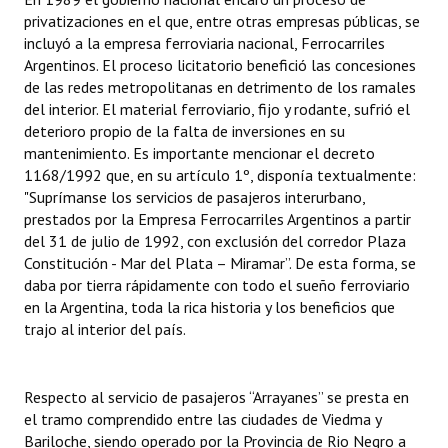
INSTITUCIONAL
privatizaciones en el que, entre otras empresas públicas, se
incluyó a la empresa ferroviaria nacional, Ferrocarriles
Antiguos Pobladores
Argentinos. El proceso licitatorio benefició las concesiones
de las redes metropolitanas en detrimento de los ramales
Noticias Destacadas
del interior. El material ferroviario, fijo y rodante, sufrió el
deterioro propio de la falta de inversiones en su
Registros y Distinciones
mantenimiento. Es importante mencionar el decreto
1168/1992 que, en su artículo 1º, disponía textualmente:
Datos Históricos
"Suprímanse los servicios de pasajeros interurbano,
prestados por la Empresa Ferrocarriles Argentinos a partir
Premio al Mérito - Registro
del 31 de julio de 1992, con exclusión del corredor Plaza
Constitución - Mar del Plata – Miramar”. De esta forma, se
Audiencias Públicas - Registro
daba por tierra rápidamente con todo el sueño ferroviario
Mujeres que Dejaron Huellas - Registro
en la Argentina, toda la rica historia y los beneficios que
trajo al interior del país.
Periodistas Decanos - Registro
Ciudadano Ilustre - Registro
Respecto al servicio de pasajeros “Arrayanes” se presta en
el tramo comprendido entre las ciudades de Viedma y
Banca del Vecino - Registro
Bariloche, siendo operado por la Provincia de Rio Negro a