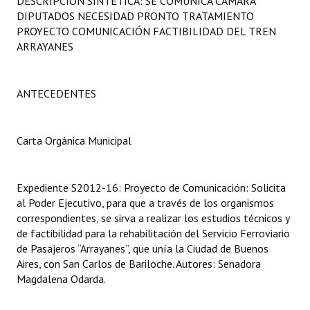
DESCRIPCIÓN SINTÉTICA: SE COMUNICA CÁMARA
Programas
DIPUTADOS NECESIDAD PRONTO TRATAMIENTO
PROYECTO COMUNICACIÓN FACTIBILIDAD DEL TREN
LEGISLACIÓN
ARRAYANES
Constitución Nacional
ANTECEDENTES
Constitución Provincial
Carta Orgánica 2007
Carta Orgánica Municipal
Reglamento Interno
Expediente S2012-16: Proyecto de Comunicación: Solicita
Digesto
al Poder Ejecutivo, para que a través de los organismos
correspondientes, se sirva a realizar los estudios técnicos y
Organigrama
de factibilidad para la rehabilitación del Servicio Ferroviario
de Pasajeros “Arrayanes”, que unía la Ciudad de Buenos
DOCUMENTOS
Aires, con San Carlos de Bariloche. Autores: Senadora
Magdalena Odarda.
Informes de Gestión
Proyectos Presentados