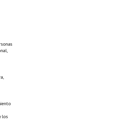
ersonas
onal,
a,
miento
y los