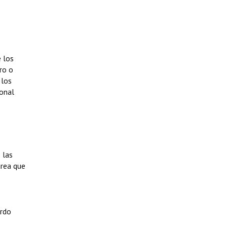
 los
ro o
 los
sonal
 las
area que
ardo