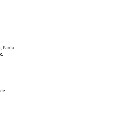
a, Paola
c.
 de