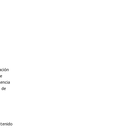
ación
de
lencia
s de
ntenido