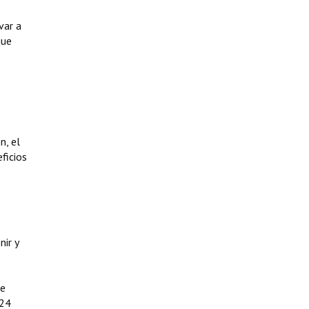
var a
que
n, el
ficios
ir y
de
 24