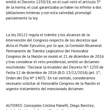
emitió el Decreto 1250/16, en el cual vetó el artículo 3º
Huéspedes de Honor - Registro
de la norma, el cual garantizaba un haber no inferior a dos
jubilaciones mínimas y con esta salvedad, promulgó
Antiguos Pobladores - Registro
parcialmente la ley.
Reconocimientos - Registro
La ley 26122 regula el trámite y los alcances de la
Bariloche, Municipio intercultural
intervención del Congreso respecto de los decretos que
Entrega de distinciones
dicta el Poder Ejecutivo, por lo que, la Comisión Bicameral
Permanente de Trámite Legislativo del Honorable
REFORMA DE LA CARTA ORGÁNICA
Congreso de la Nación se reunió el 21 de diciembre de 2016
y tras considerar el veto presidencial, emitió un dictamen
resolviendo: “Declarar la invalidez del Decreto N.º 1250 de
fecha 12 de diciembre de 2016 (B.O. 13/12/2016) (art. 1º,
Orden del Día Nº 1407).” En tal sentido, consideramos
necesario solicitar al Honorable Congreso de la Nación el
urgente tratamiento del mencionado dictamen.
AUTORES: Concejales Cristina Painefil, Diego Benítez,