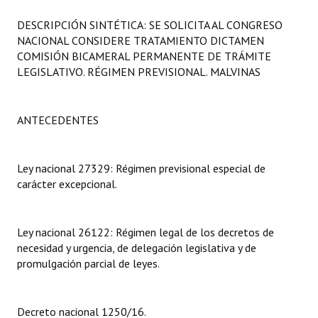
Programas
DESCRIPCIÓN SINTÉTICA: SE SOLICITA AL CONGRESO
NACIONAL CONSIDERE TRATAMIENTO DICTAMEN
LEGISLACIÓN
COMISIÓN BICAMERAL PERMANENTE DE TRÁMITE
LEGISLATIVO. RÉGIMEN PREVISIONAL. MALVINAS
Constitución Nacional
Constitución Provincial
ANTECEDENTES
Carta Orgánica 2007
Reglamento Interno
Ley nacional 27329: Régimen previsional especial de
carácter excepcional.
Digesto
Organigrama
Ley nacional 26122: Régimen legal de los decretos de
necesidad y urgencia, de delegación legislativa y de
DOCUMENTOS
promulgación parcial de leyes.
Informes de Gestión
Decreto nacional 1250/16.
Proyectos Presentados