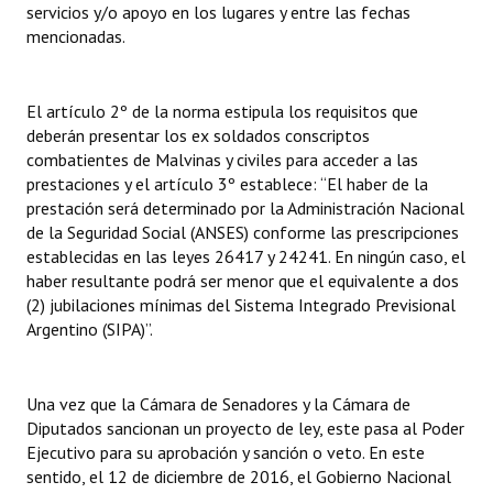
servicios y/o apoyo en los lugares y entre las fechas
INSTITUCIONAL
mencionadas.
Antiguos Pobladores
El artículo 2º de la norma estipula los requisitos que
Noticias Destacadas
deberán presentar los ex soldados conscriptos
Registros y Distinciones
combatientes de Malvinas y civiles para acceder a las
prestaciones y el artículo 3º establece: “El haber de la
Datos Históricos
prestación será determinado por la Administración Nacional
de la Seguridad Social (ANSES) conforme las prescripciones
Premio al Mérito - Registro
establecidas en las leyes 26417 y 24241. En ningún caso, el
haber resultante podrá ser menor que el equivalente a dos
Audiencias Públicas - Registro
(2) jubilaciones mínimas del Sistema Integrado Previsional
Argentino (SIPA)”.
Mujeres que Dejaron Huellas - Registro
Periodistas Decanos - Registro
Una vez que la Cámara de Senadores y la Cámara de
Ciudadano Ilustre - Registro
Diputados sancionan un proyecto de ley, este pasa al Poder
Ejecutivo para su aprobación y sanción o veto. En este
Banca del Vecino - Registro
sentido, el 12 de diciembre de 2016, el Gobierno Nacional