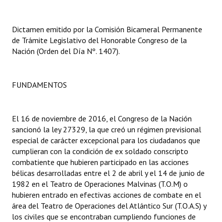
Dictámenes Asesoría Letrada
Dictamen emitido por la Comisión Bicameral Permanente
de Trámite Legislativo del Honorable Congreso de la
Actas de Sesión
Nación (Orden del Día Nº. 1407).
Informes de Unidad Coordinadora
Ejecución Presupuestaria
FUNDAMENTOS
Actas de Audiencias Públicas
El 16 de noviembre de 2016, el Congreso de la Nación
NORMATIVA
sancionó la ley 27329, la que creó un régimen previsional
especial de carácter excepcional para los ciudadanos que
Comunicaciones
cumplieran con la condición de ex soldado conscripto
combatiente que hubieren participado en las acciones
Declaraciones
bélicas desarrolladas entre el 2 de abril y el 14 de junio de
1982 en el Teatro de Operaciones Malvinas (T.O.M) o
Resoluciones
hubieren entrado en efectivas acciones de combate en el
área del Teatro de Operaciones del Atlántico Sur (T.O.A.S) y
Resoluciones de Presidencia
los civiles que se encontraban cumpliendo funciones de