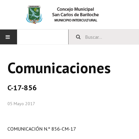
INICIO
Comunicaciones
CONCEJO
Bloques Políticos
C-17-856
Integrantes del Concejo
05 Mayo 2017
Comisiones Permanentes
Comisiones Especiales
COMUNICACIÓN N.º 856-CM-17
Concejales Mandato Cumplido