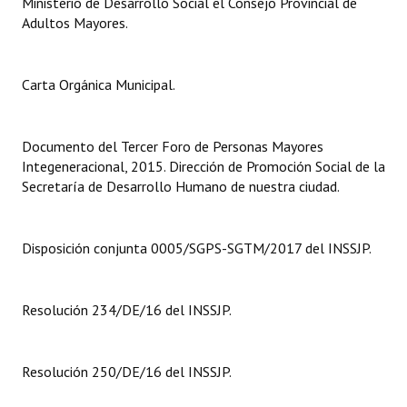
Ministerio de Desarrollo Social el Consejo Provincial de
Huéspedes de Honor - Registro
Adultos Mayores.
Antiguos Pobladores - Registro
Carta Orgánica Municipal.
Reconocimientos - Registro
Bariloche, Municipio intercultural
Documento del Tercer Foro de Personas Mayores
Integeneracional, 2015. Dirección de Promoción Social de la
Entrega de distinciones
Secretaría de Desarrollo Humano de nuestra ciudad.
REFORMA DE LA CARTA ORGÁNICA
Disposición conjunta 0005/SGPS-SGTM/2017 del INSSJP.
Resolución 234/DE/16 del INSSJP.
Resolución 250/DE/16 del INSSJP.