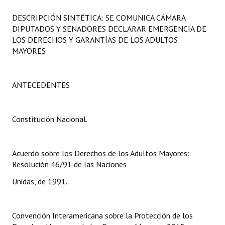
Programas
DESCRIPCIÓN SINTÉTICA: SE COMUNICA CÁMARA
DIPUTADOS Y SENADORES DECLARAR EMERGENCIA DE
LEGISLACIÓN
LOS DERECHOS Y GARANTÍAS DE LOS ADULTOS
MAYORES
Constitución Nacional
Constitución Provincial
ANTECEDENTES
Carta Orgánica 2007
Reglamento Interno
Constitución Nacional.
Digesto
Acuerdo sobre los Derechos de los Adultos Mayores:
Organigrama
Resolución 46/91 de las Naciones
Unidas, de 1991.
DOCUMENTOS
Informes de Gestión
Convención Interamericana sobre la Protección de los
Proyectos Presentados