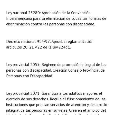
INSTITUCIONAL
Ley nacional 25280: Aprobación de la Convención
Antiguos Pobladores
Interamericana para la eliminación de todas las formas de
discriminación contra las personas con discapacidad.
Noticias Destacadas
Registros y Distinciones
Decreto nacional 914/97: Aprueba reglamentación
artículos 20, 21 y 22 de la ley 22431.
Datos Históricos
Premio al Mérito - Registro
Ley provincial 2055: Régimen de promoción integral de las
Audiencias Públicas - Registro
personas con discapacidad. Creación Consejo Provincial de
Personas con Discapacidad.
Mujeres que Dejaron Huellas - Registro
Periodistas Decanos - Registro
Ley provincial 5071: Garantiza a los adultos mayores el
ejercicio de sus derechos. Regula el funcionamiento de las
Ciudadano Ilustre - Registro
instituciones que prestan servicios de atención y desarrollo
Banca del Vecino - Registro
integral de las personas en su vejez. Crea en el ámbito del