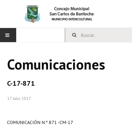
INICIO
Comunicaciones
CONCEJO
Bloques Políticos
C-17-871
Integrantes del Concejo
17 Julio 2017
Comisiones Permanentes
Comisiones Especiales
COMUNICACIÓN N.º 871 -CM-17
Concejales Mandato Cumplido