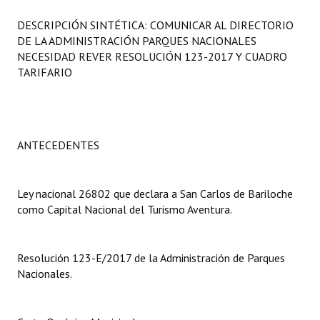
Programas
DESCRIPCIÓN SINTÉTICA: COMUNICAR AL DIRECTORIO
DE LA ADMINISTRACIÓN PARQUES NACIONALES
LEGISLACIÓN
NECESIDAD REVER RESOLUCIÓN 123-2017 Y CUADRO
TARIFARIO
Constitución Nacional
Constitución Provincial
Carta Orgánica 2007
ANTECEDENTES
Reglamento Interno
Ley nacional 26802 que declara a San Carlos de Bariloche
Digesto
como Capital Nacional del Turismo Aventura.
Organigrama
Resolución 123-E/2017 de la Administración de Parques
DOCUMENTOS
Nacionales.
Informes de Gestión
Proyectos Presentados