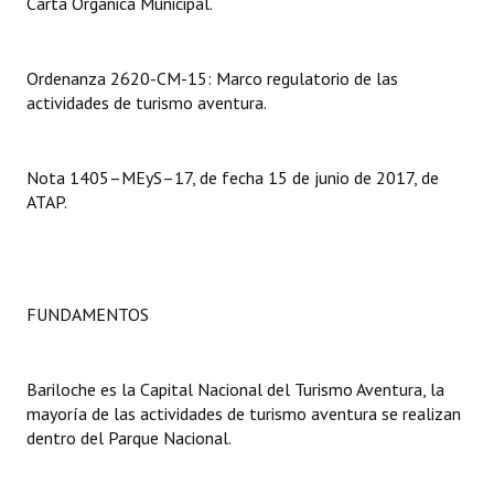
Carta Orgánica Municipal.
Dictámenes Asesoría Letrada
Ordenanza 2620-CM-15: Marco regulatorio de las
Actas de Sesión
actividades de turismo aventura.
Informes de Unidad Coordinadora
Nota 1405–MEyS–17, de fecha 15 de junio de 2017, de
Ejecución Presupuestaria
ATAP.
Actas de Audiencias Públicas
NORMATIVA
FUNDAMENTOS
Comunicaciones
Declaraciones
Bariloche es la Capital Nacional del Turismo Aventura, la
mayoría de las actividades de turismo aventura se realizan
Resoluciones
dentro del Parque Nacional.
Resoluciones de Presidencia