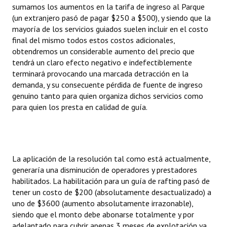
sumamos los aumentos en la tarifa de ingreso al Parque
Huéspedes de Honor - Registro
(un extranjero pasó de pagar $250 a $500), y siendo que la
mayoría de los servicios guiados suelen incluir en el costo
Antiguos Pobladores - Registro
final del mismo todos estos costos adicionales,
obtendremos un considerable aumento del precio que
Reconocimientos - Registro
tendrá un claro efecto negativo e indefectiblemente
Bariloche, Municipio intercultural
terminará provocando una marcada detracción en la
demanda, y su consecuente pérdida de fuente de ingreso
Entrega de distinciones
genuino tanto para quien organiza dichos servicios como
para quien los presta en calidad de guía.
REFORMA DE LA CARTA ORGÁNICA
La aplicación de la resolución tal como está actualmente,
generaría una disminución de operadores y prestadores
habilitados. La habilitación para un guía de rafting pasó de
tener un costo de $200 (absolutamente desactualizado) a
uno de $3600 (aumento absolutamente irrazonable),
siendo que el monto debe abonarse totalmente y por
adelantado para cubrir apenas 3 meses de explotación ya