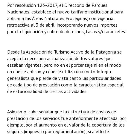
INSTITUCIONAL
Por resolución 123-2017, el Directorio de Parques
Nacionales, establece el nuevo tarifario institucional para
Antiguos Pobladores
aplicar a las Áreas Naturales Protegidas, con vigencia
retroactiva al 3 de abril; incorporando nuevos importes
Noticias Destacadas
para la liquidación y cobro de derechos, tasas y/o aranceles.
Registros y Distinciones
Desde la Asociación de Turismo Activo de la Patagonia se
Datos Históricos
acepta la necesaria actualización de los valores que
estaban vigentes, pero no en el porcentaje ni en el modo
Premio al Mérito - Registro
en que se aplican ya que se utiliza una metodología
generalista que pierde de vista tanto las particularidades
Audiencias Públicas - Registro
de cada tipo de prestación como la característica especial
de estacionalidad de ciertas actividades.
Mujeres que Dejaron Huellas - Registro
Periodistas Decanos - Registro
Asimismo, cabe señalar que la estructura de costos de
Ciudadano Ilustre - Registro
prestación de los servicios fue anteriormente afectada, por
ejemplo, por el aumento en el valor de la cobertura de los
Banca del Vecino - Registro
seguros (impuesto por reglamentación); si a ello le