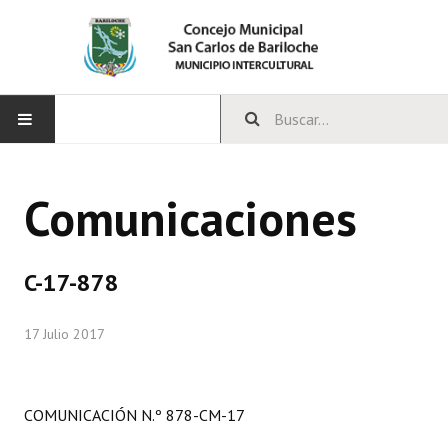
INICIO
Comunicaciones
CONCEJO
Bloques Políticos
C-17-878
Integrantes del Concejo
17 Julio 2017
Comisiones Permanentes
Comisiones Especiales
COMUNICACIÓN N.º 878-CM-17
Concejales Mandato Cumplido