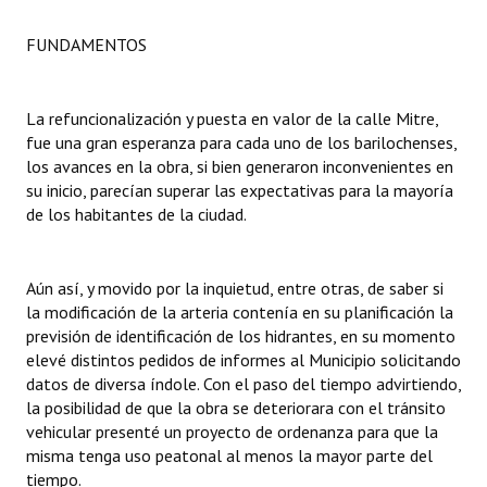
Huéspedes de Honor - Registro
FUNDAMENTOS
Antiguos Pobladores - Registro
Reconocimientos - Registro
La refuncionalización y puesta en valor de la calle Mitre,
fue una gran esperanza para cada uno de los barilochenses,
Bariloche, Municipio intercultural
los avances en la obra, si bien generaron inconvenientes en
su inicio, parecían superar las expectativas para la mayoría
Entrega de distinciones
de los habitantes de la ciudad.
REFORMA DE LA CARTA ORGÁNICA
Aún así, y movido por la inquietud, entre otras, de saber si
la modificación de la arteria contenía en su planificación la
previsión de identificación de los hidrantes, en su momento
elevé distintos pedidos de informes al Municipio solicitando
datos de diversa índole. Con el paso del tiempo advirtiendo,
la posibilidad de que la obra se deteriorara con el tránsito
vehicular presenté un proyecto de ordenanza para que la
misma tenga uso peatonal al menos la mayor parte del
tiempo.