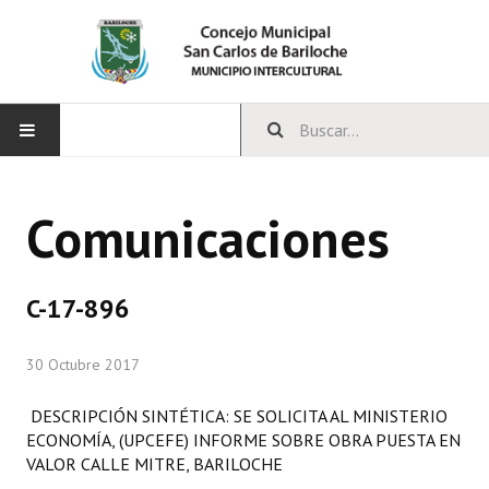
INICIO
Comunicaciones
CONCEJO
Bloques Políticos
C-17-896
Integrantes del Concejo
30 Octubre 2017
Comisiones Permanentes
DESCRIPCIÓN SINTÉTICA: SE SOLICITA AL MINISTERIO
Comisiones Especiales
ECONOMÍA, (UPCEFE) INFORME SOBRE OBRA PUESTA EN
VALOR CALLE MITRE, BARILOCHE
Concejales Mandato Cumplido