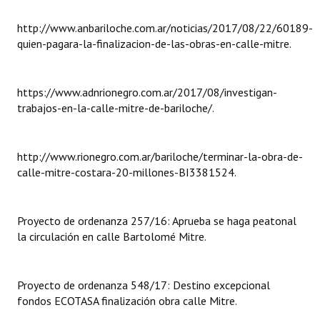
INSTITUCIONAL
http://www.anbariloche.com.ar/noticias/2017/08/22/60189-
Antiguos Pobladores
quien-pagara-la-finalizacion-de-las-obras-en-calle-mitre.
Noticias Destacadas
https://www.adnrionegro.com.ar/2017/08/investigan-
Registros y Distinciones
trabajos-en-la-calle-mitre-de-bariloche/.
Datos Históricos
http://www.rionegro.com.ar/bariloche/terminar-la-obra-de-
Premio al Mérito - Registro
calle-mitre-costara-20-millones-BI3381524.
Audiencias Públicas - Registro
Mujeres que Dejaron Huellas - Registro
Proyecto de ordenanza 257/16: Aprueba se haga peatonal
la circulación en calle Bartolomé Mitre.
Periodistas Decanos - Registro
Ciudadano Ilustre - Registro
Proyecto de ordenanza 548/17: Destino excepcional
fondos ECOTASA finalización obra calle Mitre.
Banca del Vecino - Registro