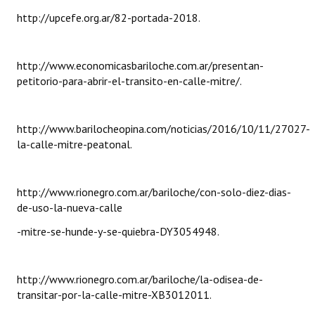
http://upcefe.org.ar/82-portada-2018.
Dictámenes Asesoría Letrada
Actas de Sesión
http://www.economicasbariloche.com.ar/presentan-
petitorio-para-abrir-el-transito-en-calle-mitre/.
Informes de Unidad Coordinadora
Ejecución Presupuestaria
http://www.barilocheopina.com/noticias/2016/10/11/27027-
la-calle-mitre-peatonal.
Actas de Audiencias Públicas
NORMATIVA
http://www.rionegro.com.ar/bariloche/con-solo-diez-dias-
de-uso-la-nueva-calle
Comunicaciones
-mitre-se-hunde-y-se-quiebra-DY3054948.
Declaraciones
Resoluciones
http://www.rionegro.com.ar/bariloche/la-odisea-de-
Resoluciones de Presidencia
transitar-por-la-calle-mitre-XB3012011.