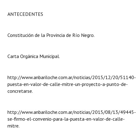
Programas
ANTECEDENTES
LEGISLACIÓN
Constitución Nacional
Constitución de la Provincia de Río Negro.
Constitución Provincial
Carta Orgánica Municipal.
Carta Orgánica 2007
Reglamento Interno
http://www.anbariloche.com.ar/noticias/2015/12/20/51140-
puesta-en-valor-de-calle-mitre-un-proyecto-a-punto-de-
Digesto
concretarse.
Organigrama
http://www.anbariloche.com.ar/noticias/2015/08/13/49445-
DOCUMENTOS
se-firmo-el-convenio-para-la-puesta-en-valor-de-calle-
mitre.
Informes de Gestión
Proyectos Presentados