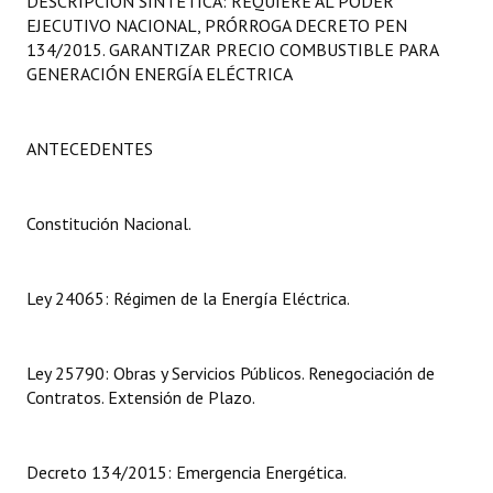
DESCRIPCIÓN SINTÉTICA: REQUIERE AL PODER
Programas
EJECUTIVO NACIONAL, PRÓRROGA DECRETO PEN
134/2015. GARANTIZAR PRECIO COMBUSTIBLE PARA
LEGISLACIÓN
GENERACIÓN ENERGÍA ELÉCTRICA
Constitución Nacional
ANTECEDENTES
Constitución Provincial
Carta Orgánica 2007
Constitución Nacional.
Reglamento Interno
Ley 24065: Régimen de la Energía Eléctrica.
Digesto
Organigrama
Ley 25790: Obras y Servicios Públicos. Renegociación de
Contratos. Extensión de Plazo.
DOCUMENTOS
Informes de Gestión
Decreto 134/2015: Emergencia Energética.
Proyectos Presentados