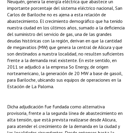
Neuquén, genera la energía eléctrica que abastece un
INSTITUCIONAL
importante porcentaje del sistema eléctrico nacional, San
Carlos de Bariloche no es ajena a esta relación de
Antiguos Pobladores
abastecimiento. El crecimiento demográfico que ha tenido
nuestra ciudad en los últimos años, sumado a la deficiencia
Noticias Destacadas
del suministro del servicio de gas, una de las grandes
deudas históricas con la región, derivan en que la cantidad
Registros y Distinciones
de megavatios (MW) que genera la central de Alicura y que
son destinados a nuestra localidad, no resulten suficientes
Datos Históricos
frente a la demanda real existente. En este sentido, en
Premio al Mérito - Registro
2011 se adjudicó a la empresa So Energy, de origen
norteamericano, la generación de 20 MW a base de gasoil,
Audiencias Públicas - Registro
para Bariloche, ubicando sus equipos de operaciones en la
Estación de La Paloma.
Mujeres que Dejaron Huellas - Registro
Periodistas Decanos - Registro
Dicha adjudicación fue fundada como alternativa
provisoria, frente a la segunda línea de abastecimiento en
Ciudadano Ilustre - Registro
alta tensión, que está prevista realizarse desde Alicura,
para atender el crecimiento de la demanda en la ciudad y
Banca del Vecino - Registro
las localidades circundantes. Desde entonces hasta la