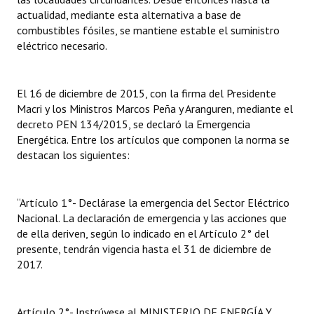
actualidad, mediante esta alternativa a base de
Huéspedes de Honor - Registro
combustibles fósiles, se mantiene estable el suministro
Antiguos Pobladores - Registro
eléctrico necesario.
Reconocimientos - Registro
El 16 de diciembre de 2015, con la firma del Presidente
Bariloche, Municipio intercultural
Macri y los Ministros Marcos Peña y Aranguren, mediante el
decreto PEN 134/2015, se declaró la Emergencia
Entrega de distinciones
Energética. Entre los artículos que componen la norma se
destacan los siguientes:
REFORMA DE LA CARTA ORGÁNICA
“Artículo 1°- Declárase la emergencia del Sector Eléctrico
Nacional. La declaración de emergencia y las acciones que
de ella deriven, según lo indicado en el Artículo 2° del
presente, tendrán vigencia hasta el 31 de diciembre de
2017.
Artículo 2°- Instrúyese al MINISTERIO DE ENERGÍA Y