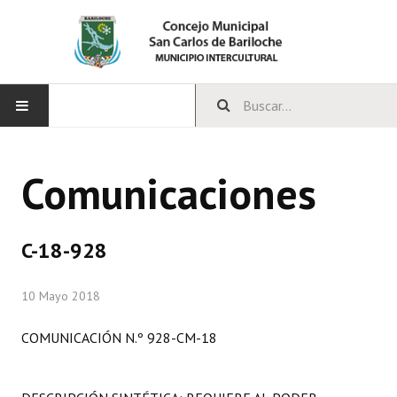
INICIO
Comunicaciones
CONCEJO
Bloques Políticos
C-18-928
Integrantes del Concejo
10 Mayo 2018
Comisiones Permanentes
COMUNICACIÓN N.º 928-CM-18
Comisiones Especiales
Concejales Mandato Cumplido