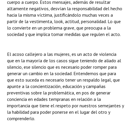
cuerpo a cuerpo. Estos mensajes, además de resultar
Huéspedes de Honor - Registro
altamente negativos, desvían la responsabilidad del hecho
hacia la misma víctima, justificándolo muchas veces a
Antiguos Pobladores - Registro
partir de la vestimenta, look, actitud, personalidad. Lo que
lo convierte en un problema grave, que preocupa a la
Reconocimientos - Registro
sociedad y que implica tomar medidas que regulen el acto.
Bariloche, Municipio intercultural
Entrega de distinciones
El acoso callejero a las mujeres, es un acto de violencia
que en la mayoría de los casos sigue teniendo de aliado al
REFORMA DE LA CARTA ORGÁNICA
silencio, ese silencio que es necesario poder romper para
generar un cambio en la sociedad. Entendemos que para
que esto suceda es necesario tener un respaldo legal, que
apunte a la concientización, educación y campañas
preventivas sobre la problemática, en pos de generar
conciencia en edades tempranas en relación a la
importancia que tiene el respeto por nuestros semejantes y
la habilidad para poder ponerse en el lugar del otro y
comprenderlo.