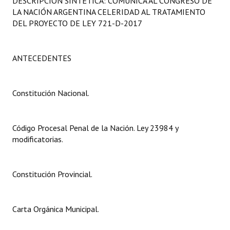
DESCRIPCIÓN SINTÉTICA: COMUNICA AL CONGRESO DE
Programas
LA NACIÓN ARGENTINA CELERIDAD AL TRATAMIENTO
DEL PROYECTO DE LEY 721-D-2017
LEGISLACIÓN
Constitución Nacional
ANTECEDENTES
Constitución Provincial
Constitución Nacional.
Carta Orgánica 2007
Reglamento Interno
Código Procesal Penal de la Nación. Ley 23984 y
modificatorias.
Digesto
Organigrama
Constitución Provincial.
DOCUMENTOS
Carta Orgánica Municipal.
Informes de Gestión
Proyectos Presentados