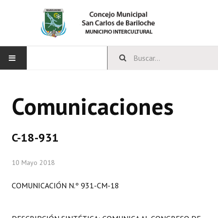
INICIO
Comunicaciones
CONCEJO
Bloques Políticos
C-18-931
Integrantes del Concejo
10 Mayo 2018
Comisiones Permanentes
COMUNICACIÓN N.º 931-CM-18
Comisiones Especiales
Concejales Mandato Cumplido