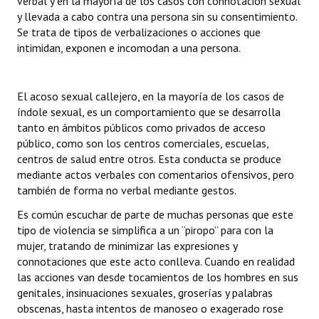
verbal y en la mayoría de los casos con connotación sexual
INSTITUCIONAL
y llevada a cabo contra una persona sin su consentimiento.
Se trata de tipos de verbalizaciones o acciones que
Antiguos Pobladores
intimidan, exponen e incomodan a una persona.
Noticias Destacadas
El acoso sexual callejero, en la mayoría de los casos de
Registros y Distinciones
índole sexual, es un comportamiento que se desarrolla
tanto en ámbitos públicos como privados de acceso
Datos Históricos
público, como son los centros comerciales, escuelas,
centros de salud entre otros. Esta conducta se produce
Premio al Mérito - Registro
mediante actos verbales con comentarios ofensivos, pero
Audiencias Públicas - Registro
también de forma no verbal mediante gestos.
Es común escuchar de parte de muchas personas que este
Mujeres que Dejaron Huellas - Registro
tipo de violencia se simplifica a un “piropo” para con la
mujer, tratando de minimizar las expresiones y
Periodistas Decanos - Registro
connotaciones que este acto conlleva. Cuando en realidad
Ciudadano Ilustre - Registro
las acciones van desde tocamientos de los hombres en sus
genitales, insinuaciones sexuales, groserías y palabras
Banca del Vecino - Registro
obscenas, hasta intentos de manoseo o exagerado rose