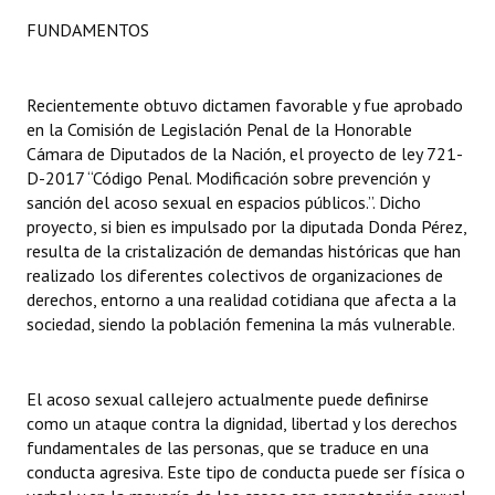
FUNDAMENTOS
Dictámenes Asesoría Letrada
Actas de Sesión
Recientemente obtuvo dictamen favorable y fue aprobado
en la Comisión de Legislación Penal de la Honorable
Informes de Unidad Coordinadora
Cámara de Diputados de la Nación, el proyecto de ley 721-
D-2017 “Código Penal. Modificación sobre prevención y
Ejecución Presupuestaria
sanción del acoso sexual en espacios públicos.”. Dicho
proyecto, si bien es impulsado por la diputada Donda Pérez,
Actas de Audiencias Públicas
resulta de la cristalización de demandas históricas que han
realizado los diferentes colectivos de organizaciones de
NORMATIVA
derechos, entorno a una realidad cotidiana que afecta a la
sociedad, siendo la población femenina la más vulnerable.
Comunicaciones
Declaraciones
El acoso sexual callejero actualmente puede definirse
Resoluciones
como un ataque contra la dignidad, libertad y los derechos
fundamentales de las personas, que se traduce en una
Resoluciones de Presidencia
conducta agresiva. Este tipo de conducta puede ser física o