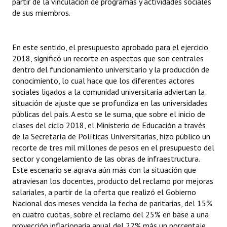
partir de la vinculación de programas y actividades sociales
INSTITUCIONAL
de sus miembros.
Antiguos Pobladores
En este sentido, el presupuesto aprobado para el ejercicio
Noticias Destacadas
2018, significó un recorte en aspectos que son centrales
dentro del funcionamiento universitario y la producción de
Registros y Distinciones
conocimiento, lo cual hace que los diferentes actores
sociales ligados a la comunidad universitaria adviertan la
Datos Históricos
situación de ajuste que se profundiza en las universidades
Premio al Mérito - Registro
públicas del país. A esto se le suma, que sobre el inicio de
clases del ciclo 2018, el Ministerio de Educación a través
Audiencias Públicas - Registro
de la Secretaría de Políticas Universitarias, hizo público un
recorte de tres mil millones de pesos en el presupuesto del
Mujeres que Dejaron Huellas - Registro
sector y congelamiento de las obras de infraestructura.
Este escenario se agrava aún más con la situación que
Periodistas Decanos - Registro
atraviesan los docentes, producto del reclamo por mejoras
salariales, a partir de la oferta que realizó el Gobierno
Ciudadano Ilustre - Registro
Nacional dos meses vencida la fecha de paritarias, del 15%
en cuatro cuotas, sobre el reclamo del 25% en base a una
Banca del Vecino - Registro
proyección inflacionaria anual del 22% más un porcentaje