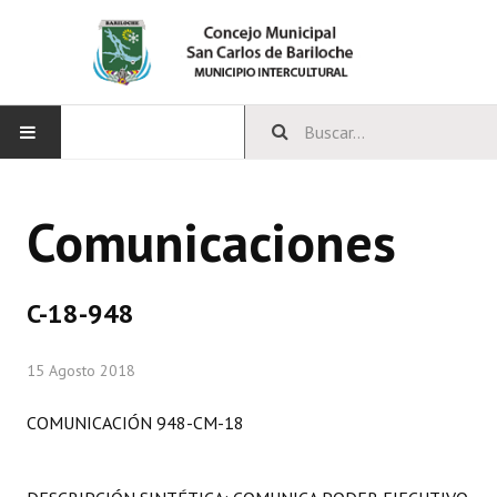
INICIO
Comunicaciones
CONCEJO
Bloques Políticos
C-18-948
Integrantes del Concejo
15 Agosto 2018
Comisiones Permanentes
COMUNICACIÓN 948-CM-18
Comisiones Especiales
Concejales Mandato Cumplido