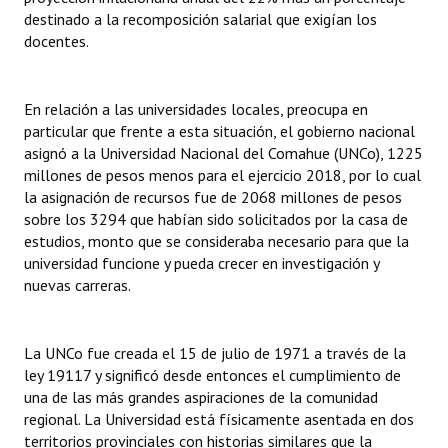
destinado a la recomposición salarial que exigían los
Huéspedes de Honor - Registro
docentes.
Antiguos Pobladores - Registro
Reconocimientos - Registro
En relación a las universidades locales, preocupa en
particular que frente a esta situación, el gobierno nacional
Bariloche, Municipio intercultural
asignó a la Universidad Nacional del Comahue (UNCo), 1225
millones de pesos menos para el ejercicio 2018, por lo cual
Entrega de distinciones
la asignación de recursos fue de 2068 millones de pesos
sobre los 3294 que habían sido solicitados por la casa de
REFORMA DE LA CARTA ORGÁNICA
estudios, monto que se consideraba necesario para que la
universidad funcione y pueda crecer en investigación y
nuevas carreras.
La UNCo fue creada el 15 de julio de 1971 a través de la
ley 19117 y significó desde entonces el cumplimiento de
una de las más grandes aspiraciones de la comunidad
regional. La Universidad está físicamente asentada en dos
territorios provinciales con historias similares que la