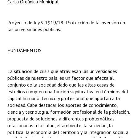
Carta Orgánica Municipal.
Dictámenes Asesoría Letrada
Proyecto de ley S-1919/18: Protección de la inversión en
Actas de Sesión
las universidades públicas.
Informes de Unidad Coordinadora
FUNDAMENTOS
Ejecución Presupuestaria
Actas de Audiencias Públicas
La situación de crisis que atraviesan las universidades
NORMATIVA
públicas de nuestro país, es un factor que afecta al
conjunto de la sociedad dado que las altas casas de
Comunicaciones
estudios cumplen una función significativa en términos del
capital humano, técnico y profesional que aportan a la
Declaraciones
sociedad. Cabe destacar los aportes de conocimiento,
ciencia y tecnología, formación profesional de la población,
Resoluciones
propuesta de soluciones a diferentes problemáticas
relacionadas a la salud, el ambiente, la sociedad, la
Resoluciones de Presidencia
política, la economía del territorio y la integración social a