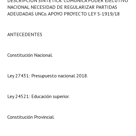
DESCRIPCIÓN SINTÉTICA: COMUNICA PODER EJECUTIVO
Programas
NACIONAL NECESIDAD DE REGULARIZAR PARTIDAS
ADEUDADAS UNCo. APOYO PROYECTO LEY S-1919/18
LEGISLACIÓN
Constitución Nacional
ANTECEDENTES
Constitución Provincial
Constitución Nacional.
Carta Orgánica 2007
Reglamento Interno
Ley 27431: Presupuesto nacional 2018.
Digesto
Ley 24521: Educación superior.
Organigrama
DOCUMENTOS
Constitución Provincial.
Informes de Gestión
Proyectos Presentados