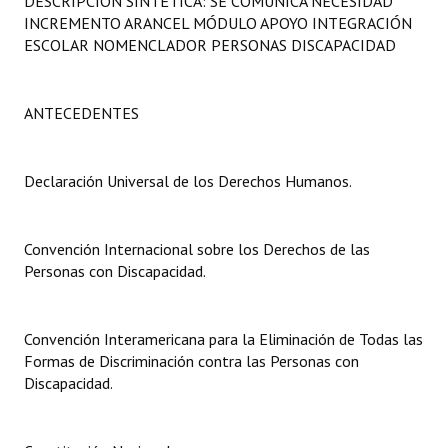
DESCRIPCIÓN SINTÉTICA: SE COMUNICA NECESIDAD
Programas
INCREMENTO ARANCEL MÓDULO APOYO INTEGRACIÓN
ESCOLAR NOMENCLADOR PERSONAS DISCAPACIDAD
LEGISLACIÓN
Constitución Nacional
ANTECEDENTES
Constitución Provincial
Declaración Universal de los Derechos Humanos.
Carta Orgánica 2007
Reglamento Interno
Convención Internacional sobre los Derechos de las
Personas con Discapacidad.
Digesto
Organigrama
Convención Interamericana para la Eliminación de Todas las
Formas de Discriminación contra las Personas con
DOCUMENTOS
Discapacidad.
Informes de Gestión
Proyectos Presentados