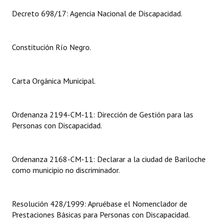
INSTITUCIONAL
Decreto 698/17: Agencia Nacional de Discapacidad.
Antiguos Pobladores
Constitución Río Negro.
Noticias Destacadas
Registros y Distinciones
Carta Orgánica Municipal.
Datos Históricos
Premio al Mérito - Registro
Ordenanza 2194-CM-11: Dirección de Gestión para las
Personas con Discapacidad.
Audiencias Públicas - Registro
Mujeres que Dejaron Huellas - Registro
Ordenanza 2168-CM-11: Declarar a la ciudad de Bariloche
como municipio no discriminador.
Periodistas Decanos - Registro
Ciudadano Ilustre - Registro
Resolución 428/1999: Apruébase el Nomenclador de
Banca del Vecino - Registro
Prestaciones Básicas para Personas con Discapacidad.