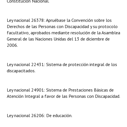
Constitución Nacional.
Dictámenes Asesoría Letrada
Ley nacional 26378: Apruébase la Convención sobre los
Actas de Sesión
Derechos de las Personas con Discapacidad y su protocolo
facultativo, aprobados mediante resolución de la Asamblea
Informes de Unidad Coordinadora
General de las Naciones Unidas del 13 de diciembre de
2006.
Ejecución Presupuestaria
Actas de Audiencias Públicas
Ley nacional 22431: Sistema de protección integral de los
discapacitados.
NORMATIVA
Comunicaciones
Ley nacional 24901: Sistema de Prestaciones Básicas de
Declaraciones
Atención Integral a favor de las Personas con Discapacidad.
Resoluciones
Ley nacional 26206: De educación.
Resoluciones de Presidencia