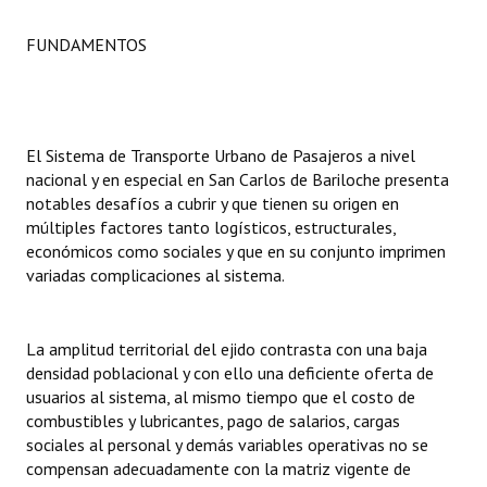
INSTITUCIONAL
FUNDAMENTOS
Antiguos Pobladores
Noticias Destacadas
Registros y Distinciones
El Sistema de Transporte Urbano de Pasajeros a nivel
nacional y en especial en San Carlos de Bariloche presenta
Datos Históricos
notables desafíos a cubrir y que tienen su origen en
múltiples factores tanto logísticos, estructurales,
Premio al Mérito - Registro
económicos como sociales y que en su conjunto imprimen
variadas complicaciones al sistema.
Audiencias Públicas - Registro
Mujeres que Dejaron Huellas - Registro
La amplitud territorial del ejido contrasta con una baja
densidad poblacional y con ello una deficiente oferta de
Periodistas Decanos - Registro
usuarios al sistema, al mismo tiempo que el costo de
combustibles y lubricantes, pago de salarios, cargas
Ciudadano Ilustre - Registro
sociales al personal y demás variables operativas no se
Banca del Vecino - Registro
compensan adecuadamente con la matriz vigente de