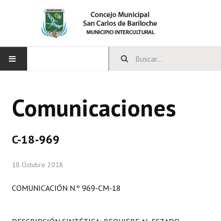
INICIO
Comunicaciones
CONCEJO
Bloques Políticos
C-18-969
Integrantes del Concejo
18 Octubre 2018
Comisiones Permanentes
COMUNICACIÓN N.º 969-CM-18
Comisiones Especiales
Concejales Mandato Cumplido