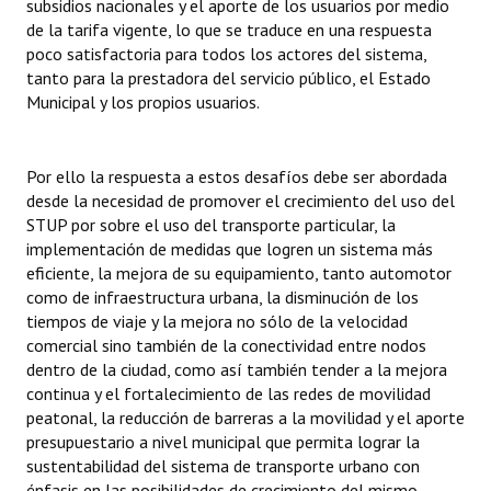
subsidios nacionales y el aporte de los usuarios por medio
Huéspedes de Honor - Registro
de la tarifa vigente, lo que se traduce en una respuesta
poco satisfactoria para todos los actores del sistema,
Antiguos Pobladores - Registro
tanto para la prestadora del servicio público, el Estado
Municipal y los propios usuarios.
Reconocimientos - Registro
Bariloche, Municipio intercultural
Por ello la respuesta a estos desafíos debe ser abordada
desde la necesidad de promover el crecimiento del uso del
Entrega de distinciones
STUP por sobre el uso del transporte particular, la
implementación de medidas que logren un sistema más
REFORMA DE LA CARTA ORGÁNICA
eficiente, la mejora de su equipamiento, tanto automotor
como de infraestructura urbana, la disminución de los
tiempos de viaje y la mejora no sólo de la velocidad
comercial sino también de la conectividad entre nodos
dentro de la ciudad, como así también tender a la mejora
continua y el fortalecimiento de las redes de movilidad
peatonal, la reducción de barreras a la movilidad y el aporte
presupuestario a nivel municipal que permita lograr la
sustentabilidad del sistema de transporte urbano con
énfasis en las posibilidades de crecimiento del mismo,