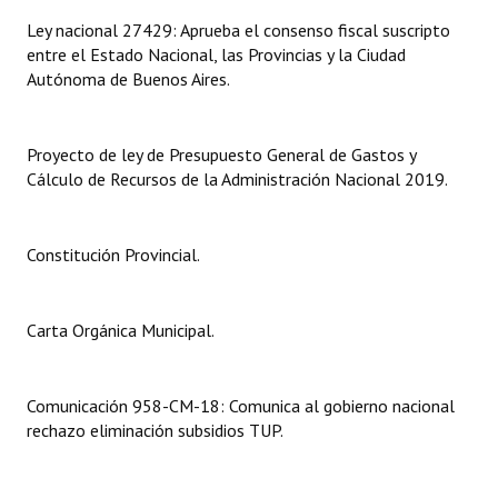
Ley nacional 27429: Aprueba el consenso fiscal suscripto
Dictámenes Asesoría Letrada
entre el Estado Nacional, las Provincias y la Ciudad
Autónoma de Buenos Aires.
Actas de Sesión
Informes de Unidad Coordinadora
Proyecto de ley de Presupuesto General de Gastos y
Cálculo de Recursos de la Administración Nacional 2019.
Ejecución Presupuestaria
Actas de Audiencias Públicas
Constitución Provincial.
NORMATIVA
Comunicaciones
Carta Orgánica Municipal.
Declaraciones
Comunicación 958-CM-18: Comunica al gobierno nacional
Resoluciones
rechazo eliminación subsidios TUP.
Resoluciones de Presidencia