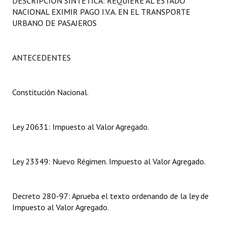
DESCRIPCIÓN SINTÉTICA: REQUIERE AL ESTADO
Programas
NACIONAL EXIMIR PAGO I.V.A. EN EL TRANSPORTE
URBANO DE PASAJEROS
LEGISLACIÓN
Constitución Nacional
ANTECEDENTES
Constitución Provincial
Constitución Nacional.
Carta Orgánica 2007
Reglamento Interno
Ley 20631: Impuesto al Valor Agregado.
Digesto
Ley 23349: Nuevo Régimen. Impuesto al Valor Agregado.
Organigrama
DOCUMENTOS
Decreto 280-97: Aprueba el texto ordenando de la ley de
Impuesto al Valor Agregado.
Informes de Gestión
Proyectos Presentados