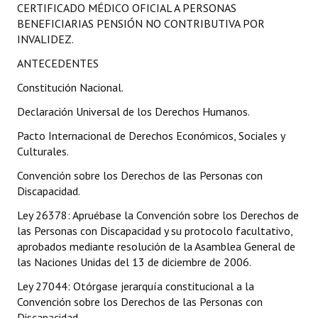
CERTIFICADO MÉDICO OFICIAL A PERSONAS
Programas
BENEFICIARIAS PENSIÓN NO CONTRIBUTIVA POR
INVALIDEZ.
LEGISLACIÓN
ANTECEDENTES
Constitución Nacional
Constitución Nacional.
Constitución Provincial
Declaración Universal de los Derechos Humanos.
Pacto Internacional de Derechos Económicos, Sociales y
Carta Orgánica 2007
Culturales.
Reglamento Interno
Convención sobre los Derechos de las Personas con
Discapacidad.
Digesto
Ley 26378: Apruébase la Convención sobre los Derechos de
Organigrama
las Personas con Discapacidad y su protocolo facultativo,
aprobados mediante resolución de la Asamblea General de
DOCUMENTOS
las Naciones Unidas del 13 de diciembre de 2006.
Ley 27044: Otórgase jerarquía constitucional a la
Informes de Gestión
Convención sobre los Derechos de las Personas con
Discapacidad.
Proyectos Presentados