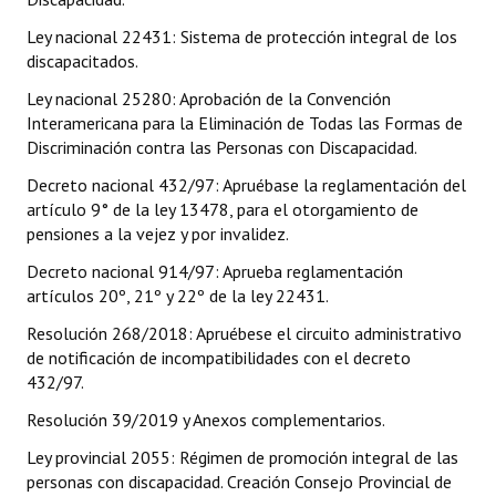
Ley nacional 22431: Sistema de protección integral de los
Dictámenes Asesoría Letrada
discapacitados.
Actas de Sesión
Ley nacional 25280: Aprobación de la Convención
Interamericana para la Eliminación de Todas las Formas de
Informes de Unidad Coordinadora
Discriminación contra las Personas con Discapacidad.
Ejecución Presupuestaria
Decreto nacional 432/97: Apruébase la reglamentación del
artículo 9° de la ley 13478, para el otorgamiento de
Actas de Audiencias Públicas
pensiones a la vejez y por invalidez.
Decreto nacional 914/97: Aprueba reglamentación
NORMATIVA
artículos 20º, 21º y 22º de la ley 22431.
Comunicaciones
Resolución 268/2018: Apruébese el circuito administrativo
de notificación de incompatibilidades con el decreto
Declaraciones
432/97.
Resoluciones
Resolución 39/2019 y Anexos complementarios.
Ley provincial 2055: Régimen de promoción integral de las
Resoluciones de Presidencia
personas con discapacidad. Creación Consejo Provincial de