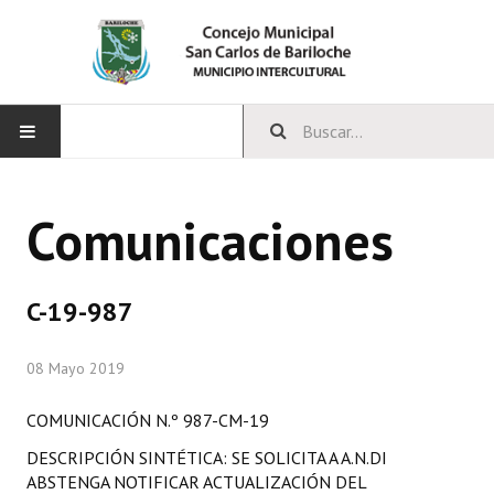
INICIO
Comunicaciones
CONCEJO
Bloques Políticos
C-19-987
Integrantes del Concejo
08 Mayo 2019
Comisiones Permanentes
COMUNICACIÓN N.º 987-CM-19
Comisiones Especiales
DESCRIPCIÓN SINTÉTICA: SE SOLICITA A A.N.DI
Concejales Mandato Cumplido
ABSTENGA NOTIFICAR ACTUALIZACIÓN DEL