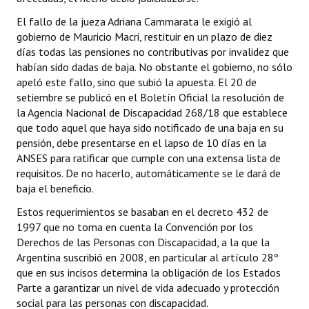
Huéspedes de Honor - Registro
El fallo de la jueza Adriana Cammarata le exigió al
gobierno de Mauricio Macri, restituir en un plazo de diez
Antiguos Pobladores - Registro
días todas las pensiones no contributivas por invalidez que
habían sido dadas de baja. No obstante el gobierno, no sólo
Reconocimientos - Registro
apeló este fallo, sino que subió la apuesta. El 20 de
setiembre se publicó en el Boletín Oficial la resolución de
Bariloche, Municipio intercultural
la Agencia Nacional de Discapacidad 268/18 que establece
Entrega de distinciones
que todo aquel que haya sido notificado de una baja en su
pensión, debe presentarse en el lapso de 10 días en la
REFORMA DE LA CARTA ORGÁNICA
ANSES para ratificar que cumple con una extensa lista de
requisitos. De no hacerlo, automáticamente se le dará de
baja el beneficio.
Estos requerimientos se basaban en el decreto 432 de
1997 que no toma en cuenta la Convención por los
Derechos de las Personas con Discapacidad, a la que la
Argentina suscribió en 2008, en particular al artículo 28º
que en sus incisos determina la obligación de los Estados
Parte a garantizar un nivel de vida adecuado y protección
social para las personas con discapacidad.