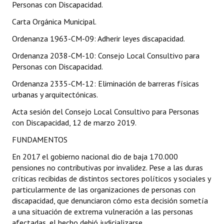
Personas con Discapacidad.
INSTITUCIONAL
Carta Orgánica Municipal.
Antiguos Pobladores
Ordenanza 1963-CM-09: Adherir leyes discapacidad.
Noticias Destacadas
Ordenanza 2038-CM-10: Consejo Local Consultivo para
Personas con Discapacidad.
Registros y Distinciones
Ordenanza 2335-CM-12: Eliminación de barreras físicas
Datos Históricos
urbanas y arquitectónicas.
Acta sesión del Consejo Local Consultivo para Personas
Premio al Mérito - Registro
con Discapacidad, 12 de marzo 2019.
Audiencias Públicas - Registro
FUNDAMENTOS
Mujeres que Dejaron Huellas - Registro
En 2017 el gobierno nacional dio de baja 170.000
pensiones no contributivas por invalidez. Pese a las duras
Periodistas Decanos - Registro
críticas recibidas de distintos sectores políticos y sociales y
particularmente de las organizaciones de personas con
Ciudadano Ilustre - Registro
discapacidad, que denunciaron cómo esta decisión sometía
a una situación de extrema vulneración a las personas
Banca del Vecino - Registro
afectadas, el hecho debió judicializarse.