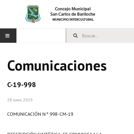
INICIO
Comunicaciones
CONCEJO
Bloques Políticos
C-19-998
Integrantes del Concejo
28 Junio 2019
Comisiones Permanentes
COMUNICACIÓN N.º 998-CM-19
Comisiones Especiales
Concejales Mandato Cumplido