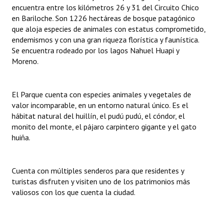
encuentra entre los kilómetros 26 y 31 del Circuito Chico
Huéspedes de Honor - Registro
en Bariloche. Son 1226 hectáreas de bosque patagónico
que aloja especies de animales con estatus comprometido,
Antiguos Pobladores - Registro
endemismos y con una gran riqueza florística y faunística.
Se encuentra rodeado por los lagos Nahuel Huapi y
Reconocimientos - Registro
Moreno.
Bariloche, Municipio intercultural
Entrega de distinciones
El Parque cuenta con especies animales y vegetales de
valor incomparable, en un entorno natural único. Es el
REFORMA DE LA CARTA ORGÁNICA
hábitat natural del huillín, el pudú pudú, el cóndor, el
monito del monte, el pájaro carpintero gigante y el gato
huiña.
Cuenta con múltiples senderos para que residentes y
turistas disfruten y visiten uno de los patrimonios más
valiosos con los que cuenta la ciudad.