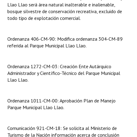
Llao Llao será área natural inalterable e inalienable,
bosque silvestre de conservación recreativa, excluido de
Dictámenes Asesoría Letrada
todo tipo de explotación comercial.
Actas de Sesión
Informes de Unidad Coordinadora
Ordenanza 406-CM-90: Modifica ordenanza 304-CM-89
referida al Parque Municipal Llao Llao.
Ejecución Presupuestaria
Actas de Audiencias Públicas
Ordenanza 1272-CM-03: Creación Ente Autárquico
Administrador y Científico-Técnico del Parque Municipal
NORMATIVA
Llao Llao.
Comunicaciones
Ordenanza 1011-CM-00: Aprobación Plan de Manejo
Declaraciones
Parque Municipal Llao Llao.
Resoluciones
Resoluciones de Presidencia
Comunicación 921-CM-18: Se solicita al Ministerio de
Turismo de la Nación información acerca de conclusión