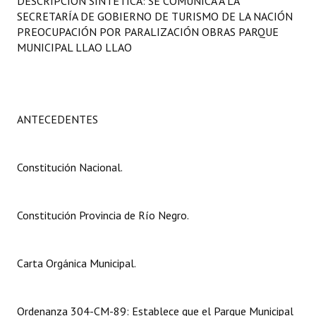
DESCRIPCIÓN SINTÉTICA: SE COMUNICA A LA
Programas
SECRETARÍA DE GOBIERNO DE TURISMO DE LA NACIÓN
PREOCUPACIÓN POR PARALIZACIÓN OBRAS PARQUE
LEGISLACIÓN
MUNICIPAL LLAO LLAO
Constitución Nacional
Constitución Provincial
ANTECEDENTES
Carta Orgánica 2007
Reglamento Interno
Constitución Nacional.
Digesto
Constitución Provincia de Río Negro.
Organigrama
DOCUMENTOS
Carta Orgánica Municipal.
Informes de Gestión
Ordenanza 304-CM-89: Establece que el Parque Municipal
Proyectos Presentados