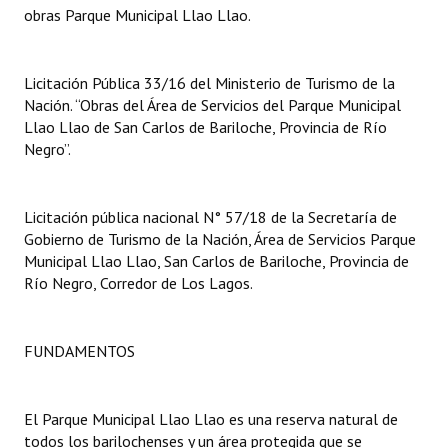
INSTITUCIONAL
obras Parque Municipal Llao Llao.
Antiguos Pobladores
Licitación Pública 33/16 del Ministerio de Turismo de la
Noticias Destacadas
Nación. “Obras del Área de Servicios del Parque Municipal
Llao Llao de San Carlos de Bariloche, Provincia de Río
Registros y Distinciones
Negro”.
Datos Históricos
Licitación pública nacional N° 57/18 de la Secretaría de
Premio al Mérito - Registro
Gobierno de Turismo de la Nación, Área de Servicios Parque
Municipal Llao Llao, San Carlos de Bariloche, Provincia de
Audiencias Públicas - Registro
Río Negro, Corredor de Los Lagos.
Mujeres que Dejaron Huellas - Registro
Periodistas Decanos - Registro
FUNDAMENTOS
Ciudadano Ilustre - Registro
El Parque Municipal Llao Llao es una reserva natural de
Banca del Vecino - Registro
todos los barilochenses y un área protegida que se