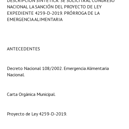
DESCRIPCIÓN SINTÉTICA: SE SOLICITA AL CONGRESO
Programas
NACIONAL LA SANCIÓN DEL PROYECTO DE LEY
EXPEDIENTE 4259-D-2019. PRÓRROGA DE LA
LEGISLACIÓN
EMERGENCIA ALIMENTARIA
Constitución Nacional
Constitución Provincial
ANTECEDENTES
Carta Orgánica 2007
Reglamento Interno
Decreto Nacional 108/2002. Emergencia Alimentaria
Nacional.
Digesto
Organigrama
Carta Orgánica Municipal.
DOCUMENTOS
Proyecto de Ley 4259-D-2019.
Informes de Gestión
Proyectos Presentados