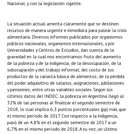
Nacional, y con la legislación vigente.
INSTITUCIONAL
Antiguos Pobladores
La situación actual amerita claramente que se destinen
recursos de manera urgente e inmediata para palear la crisis
Noticias Destacadas
alimentaria. Diversos informes publicados por organismos
Registros y Distinciones
públicos nacionales, organismos internacionales, y por
Universidades y Centros de Estudios, dan cuenta de la
Datos Históricos
gravedad en la cual nos encontramos fruto del aumento
de la pobreza y de la indigencia; de la desocupación, de la
Premio al Mérito - Registro
subocupación y del trabajo informal; del costo de los
productos de la canasta básica de alimentos; de la pérdida
Audiencias Públicas - Registro
del poder adquisitivo de salarios, asignaciones, jubilaciones
y pensiones; entre otras variables sociales. Según los
Mujeres que Dejaron Huellas - Registro
últimos datos del INDEC, la pobreza en Argentina llegó al
32% de las personas al finalizar el segundo semestre de
Periodistas Decanos - Registro
2018, lo cual implica 6,3 puntos porcentuales (pp) más que
el mismo período de 2017. Con respecto a la indigencia,
Ciudadano Ilustre - Registro
pasó de un 4,8% en el segundo semestre de 2017 a un
Banca del Vecino - Registro
6,7% en el mismo período de 2018. A su vez, un último