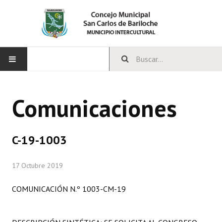
INICIO
Comunicaciones
CONCEJO
Bloques Políticos
C-19-1003
Integrantes del Concejo
17 Octubre 2019
Comisiones Permanentes
COMUNICACIÓN N.º 1003-CM-19
Comisiones Especiales
Concejales Mandato Cumplido