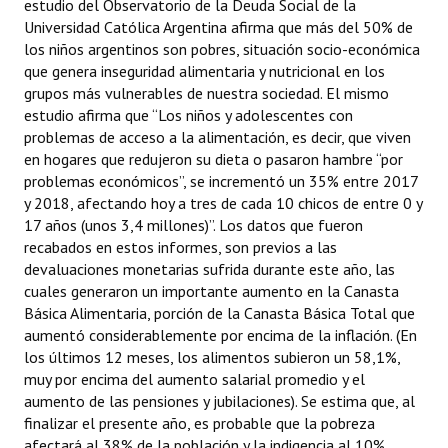
estudio del Observatorio de la Deuda Social de la
Huéspedes de Honor - Registro
Universidad Católica Argentina afirma que más del 50% de
los niños argentinos son pobres, situación socio-económica
Antiguos Pobladores - Registro
que genera inseguridad alimentaria y nutricional en los
grupos más vulnerables de nuestra sociedad. El mismo
Reconocimientos - Registro
estudio afirma que “Los niños y adolescentes con
problemas de acceso a la alimentación, es decir, que viven
Bariloche, Municipio intercultural
en hogares que redujeron su dieta o pasaron hambre “por
problemas económicos”, se incrementó un 35% entre 2017
Entrega de distinciones
y 2018, afectando hoy a tres de cada 10 chicos de entre 0 y
17 años (unos 3,4 millones)”. Los datos que fueron
REFORMA DE LA CARTA ORGÁNICA
recabados en estos informes, son previos a las
devaluaciones monetarias sufrida durante este año, las
cuales generaron un importante aumento en la Canasta
Básica Alimentaria, porción de la Canasta Básica Total que
aumentó considerablemente por encima de la inflación. (En
los últimos 12 meses, los alimentos subieron un 58,1%,
muy por encima del aumento salarial promedio y el
aumento de las pensiones y jubilaciones). Se estima que, al
finalizar el presente año, es probable que la pobreza
afectará al 38% de la población y la indigencia al 10%.