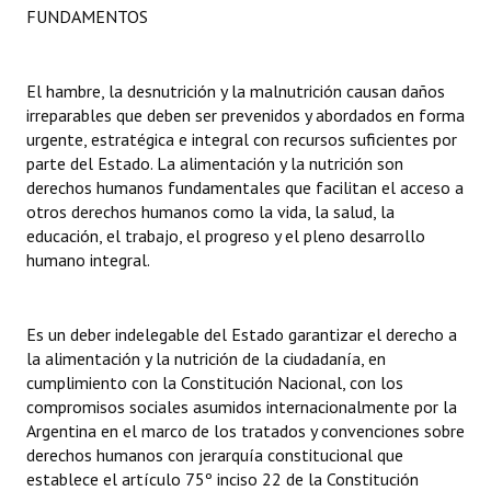
FUNDAMENTOS
Dictámenes Asesoría Letrada
Actas de Sesión
El hambre, la desnutrición y la malnutrición causan daños
irreparables que deben ser prevenidos y abordados en forma
Informes de Unidad Coordinadora
urgente, estratégica e integral con recursos suficientes por
parte del Estado. La alimentación y la nutrición son
Ejecución Presupuestaria
derechos humanos fundamentales que facilitan el acceso a
otros derechos humanos como la vida, la salud, la
Actas de Audiencias Públicas
educación, el trabajo, el progreso y el pleno desarrollo
humano integral.
NORMATIVA
Comunicaciones
Es un deber indelegable del Estado garantizar el derecho a
la alimentación y la nutrición de la ciudadanía, en
Declaraciones
cumplimiento con la Constitución Nacional, con los
compromisos sociales asumidos internacionalmente por la
Resoluciones
Argentina en el marco de los tratados y convenciones sobre
derechos humanos con jerarquía constitucional que
Resoluciones de Presidencia
establece el artículo 75º inciso 22 de la Constitución