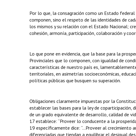
Por lo que, la consagración como un Estado federal
componen, sino el respeto de las identidades de cada 
los mismos y su relación con el Estado Nacional; crea
cohesión, armonía, participación, colaboración y coor
Lo que pone en evidencia, que la base para la prospe
Provinciales que lo componen, con igualdad de condic
características de nuestro país es, lamentablemente
territoriales, en asimetrías socioeconómicas, educac
políticas públicas que busquen su superación.
Obligaciones claramente impuestas por la Constituci
establecer las bases para la ley de coparticipación, dic
de un grado equivalente de desarrollo, calidad de vid
17 establece: “Proveer lo conducente a la prosperidad 
19 específicamente dice: “...Proveer al crecimiento 
diferenciadas que tiendan a equilibrar el desigual desa