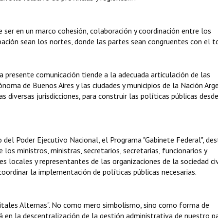
 ser en un marco cohesión, colaboración y coordinación entre los
ipación sean los nortes, donde las partes sean congruentes con el t
a presente comunicación tiende a la adecuada articulación de las
tónoma de Buenos Aires y las ciudades y municipios de la Nación Arg
 diversas jurisdicciones, para construir las políticas públicas desde
o del Poder Ejecutivo Nacional, el Programa "Gabinete Federal", de
 los ministros, ministras, secretarios, secretarias, funcionarios y
s locales y representantes de las organizaciones de la sociedad civ
 coordinar la implementación de políticas públicas necesarias.
itales Alternas". No como mero simbolismo, sino como forma de
á en la descentralización de la gestión administrativa de nuestro pa