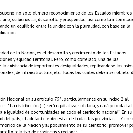
 supone, no solo el mero reconocimiento de los Estados miembros 
uno, su bienestar, desarrollo y prosperidad, así como la interrelac
ndo un equilibrio entre la unidad con la pluralidad, con base en la
dinación.
ridad de la Nación, es el desarrollo y crecimiento de los Estados
iones y equidad territorial. Pero, como correlato, una de las
 la existencia de importantes desigualdades, replicándose las asim
ionales, de infraestructura, etc. Todas las cuales deben ser objeto 
ón Nacional en su artículo 75º, particularmente en su inciso 2 al
e : “La distribución (…) será equitativa, solidaria, y dará prioridad al
a e igualdad de oportunidades en todo el territorio nacional”. En su 
del país, el adelanto y bienestar de todas las provincias...”. Y en s
armónico de la Nación y al poblamiento de su territorio; promover p
rrollo relativo de provincias y regiones...”.