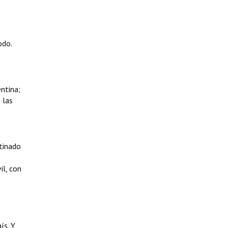
odo.
entina;
 las
stinado
il, con
ís. Y