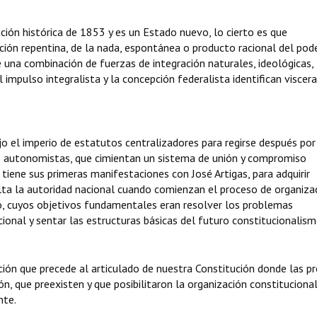
ución histórica de 1853 y es un Estado nuevo, lo cierto es que
ión repentina, de la nada, espontánea o producto racional del pod
e una combinación de fuerzas de integración naturales, ideológicas,
impulso integralista y la concepción federalista identifican visce
o el imperio de estatutos centralizadores para regirse después por
s autonomistas, que cimientan un sistema de unión y compromiso
s tiene sus primeras manifestaciones con José Artigas, para adquirir
lta la autoridad nacional cuando comienzan el proceso de organiza
to, cuyos objetivos fundamentales eran resolver los problemas
acional y sentar las estructuras básicas del futuro constitucionalism
ón que precede al articulado de nuestra Constitución donde las pr
, que preexisten y que posibilitaron la organización constituciona
nte.