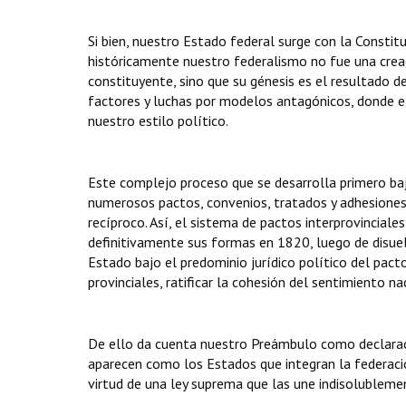
Si bien, nuestro Estado federal surge con la Constit
históricamente nuestro federalismo no fue una creac
constituyente, sino que su génesis es el resultado d
factores y luchas por modelos antagónicos, donde el 
nuestro estilo político.
Este complejo proceso que se desarrolla primero baj
numerosos pactos, convenios, tratados y adhesione
recíproco. Así, el sistema de pactos interprovinciale
definitivamente sus formas en 1820, luego de disue
Estado bajo el predominio jurídico político del pac
provinciales, ratificar la cohesión del sentimiento n
De ello da cuenta nuestro Preámbulo como declaraci
aparecen como los Estados que integran la federación
virtud de una ley suprema que las une indisolubleme