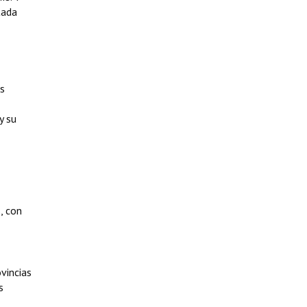
tada
es
y su
, con
vincias
s