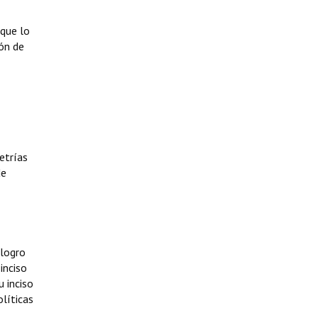
que lo
ión de
etrías
de
 logro
inciso
u inciso
olíticas