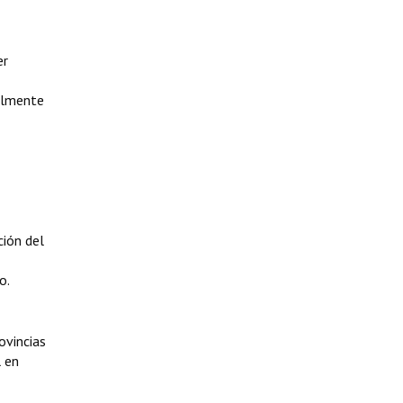
er
ralmente
ción del
o.
ovincias
l en