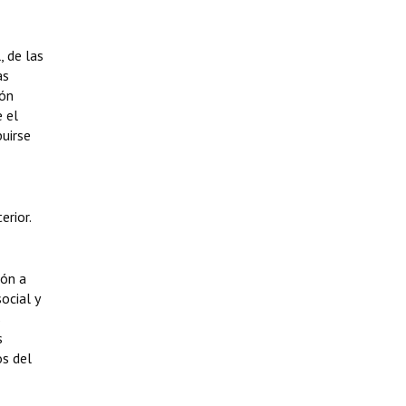
, de las
as
ión
e el
uirse
erior.
ión a
ocial y
s
s
s del