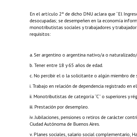
En el artículo 2º de dicho DNU aclara que “El Ingre
desocupadas; se desempeñen en la economía informal;
monotributistas sociales y trabajadores y trabajador
requisitos:
a. Ser argentino o argentina nativo/a o naturalizado/a
b. Tener entre 18 y 65 años de edad.
c. No percibir el o la solicitante o algún miembro de s
i. Trabajo en relación de dependencia registrado en el
ii. Monotributistas de categoría “C” o superiores y 
iii. Prestación por desempleo.
iv. Jubilaciones, pensiones o retiros de carácter cont
Ciudad Autónoma de Buenos Aires.
v. Planes sociales, salario social complementario, 