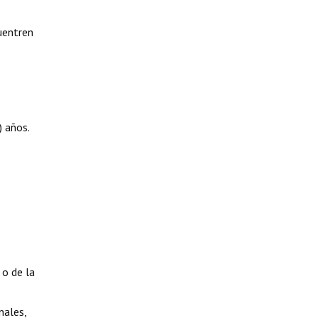
uentren
) años.
 o de la
nales,