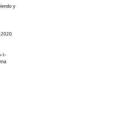
iendo y
-2020.
-I-
ama