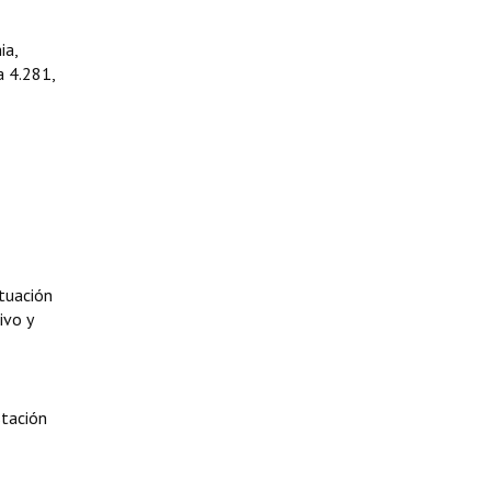
ia,
a 4.281,
ituación
ivo y
stación