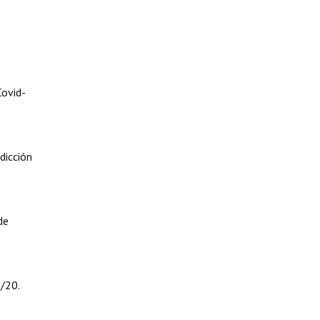
Covid-
dicción
de
3/20.