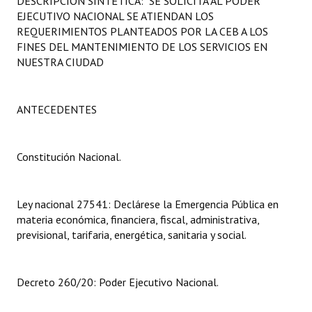
DESCRIPCIÓN SINTÉTICA: SE SOLICITA AL PODER
Programas
EJECUTIVO NACIONAL SE ATIENDAN LOS
REQUERIMIENTOS PLANTEADOS POR LA CEB A LOS
LEGISLACIÓN
FINES DEL MANTENIMIENTO DE LOS SERVICIOS EN
NUESTRA CIUDAD
Constitución Nacional
Constitución Provincial
ANTECEDENTES
Carta Orgánica 2007
Constitución Nacional.
Reglamento Interno
Digesto
Ley nacional 27541: Declárese la Emergencia Pública en
materia económica, financiera, fiscal, administrativa,
Organigrama
previsional, tarifaria, energética, sanitaria y social.
DOCUMENTOS
Decreto 260/20: Poder Ejecutivo Nacional.
Informes de Gestión
Proyectos Presentados