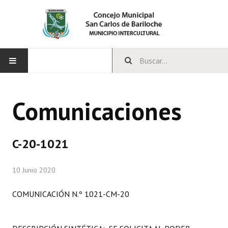
INICIO
Comunicaciones
CONCEJO
Bloques Políticos
C-20-1021
Integrantes del Concejo
10 Junio 2020
Comisiones Permanentes
COMUNICACIÓN N.º 1021-CM-20
Comisiones Especiales
Concejales Mandato Cumplido