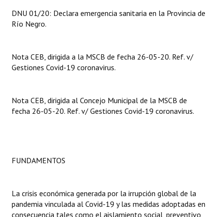
INSTITUCIONAL
DNU 01/20: Declara emergencia sanitaria en la Provincia de
Río Negro.
Antiguos Pobladores
Noticias Destacadas
Nota CEB, dirigida a la MSCB de fecha 26-05-20. Ref. v/
Gestiones Covid-19 coronavirus.
Registros y Distinciones
Datos Históricos
Nota CEB, dirigida al Concejo Municipal de la MSCB de
Premio al Mérito - Registro
fecha 26-05-20. Ref. v/ Gestiones Covid-19 coronavirus.
Audiencias Públicas - Registro
Mujeres que Dejaron Huellas - Registro
FUNDAMENTOS
Periodistas Decanos - Registro
Ciudadano Ilustre - Registro
La crisis económica generada por la irrupción global de la
pandemia vinculada al Covid-19 y las medidas adoptadas en
Banca del Vecino - Registro
consecuencia tales como el aislamiento social, preventivo