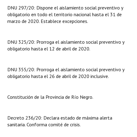
DNU 297/20: Dispone el aislamiento social preventivo y
Dictámenes Asesoría Letrada
obligatorio en todo el territorio nacional hasta el 31 de
marzo de 2020. Establece excepciones.
Actas de Sesión
Informes de Unidad Coordinadora
DNU 325/20: Prorroga el aislamiento social preventivo y
obligatorio hasta el 12 de abril de 2020.
Ejecución Presupuestaria
Actas de Audiencias Públicas
DNU 355/20: Prorroga el aislamiento social preventivo y
obligatorio hasta el 26 de abril de 2020 inclusive.
NORMATIVA
Comunicaciones
Constitución de la Provincia de Río Negro.
Declaraciones
Resoluciones
Decreto 236/20: Declara estado de máxima alerta
sanitaria. Conforma comité de crisis.
Resoluciones de Presidencia