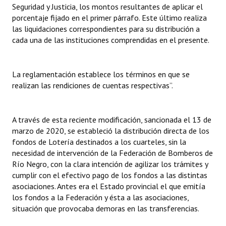
Seguridad y Justicia, los montos resultantes de aplicar el
Huéspedes de Honor - Registro
porcentaje fijado en el primer párrafo. Este último realiza
las liquidaciones correspondientes para su distribución a
Antiguos Pobladores - Registro
cada una de las instituciones comprendidas en el presente.
Reconocimientos - Registro
Bariloche, Municipio intercultural
La reglamentación establece los términos en que se
realizan las rendiciones de cuentas respectivas”.
Entrega de distinciones
REFORMA DE LA CARTA ORGÁNICA
A través de esta reciente modificación, sancionada el 13 de
marzo de 2020, se estableció la distribución directa de los
fondos de Lotería destinados a los cuarteles, sin la
necesidad de intervención de la Federación de Bomberos de
Río Negro, con la clara intención de agilizar los trámites y
cumplir con el efectivo pago de los fondos a las distintas
asociaciones. Antes era el Estado provincial el que emitía
los fondos a la Federación y ésta a las asociaciones,
situación que provocaba demoras en las transferencias.