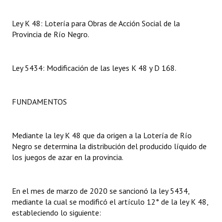
Dictámenes Asesoría Letrada
Ley K 48: Lotería para Obras de Acción Social de la
Provincia de Río Negro.
Actas de Sesión
Informes de Unidad Coordinadora
Ley 5434: Modificación de las leyes K 48 y D 168.
Ejecución Presupuestaria
FUNDAMENTOS
Actas de Audiencias Públicas
NORMATIVA
Mediante la ley K 48 que da origen a la Lotería de Río
Negro se determina la distribución del producido líquido de
Comunicaciones
los juegos de azar en la provincia.
Declaraciones
Resoluciones
En el mes de marzo de 2020 se sancionó la ley 5434,
mediante la cual se modificó el artículo 12° de la ley K 48,
Resoluciones de Presidencia
estableciendo lo siguiente: