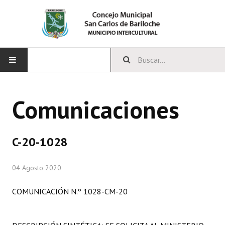
INICIO
Comunicaciones
CONCEJO
Bloques Políticos
C-20-1028
Integrantes del Concejo
04 Agosto 2020
Comisiones Permanentes
COMUNICACIÓN N.º 1028-CM-20
Comisiones Especiales
Concejales Mandato Cumplido