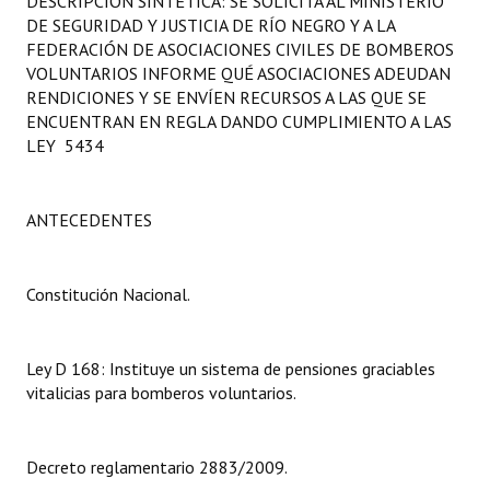
DESCRIPCIÓN SINTÉTICA: SE SOLICITA AL MINISTERIO
Programas
DE SEGURIDAD Y JUSTICIA DE RÍO NEGRO Y A LA
FEDERACIÓN DE ASOCIACIONES CIVILES DE BOMBEROS
LEGISLACIÓN
VOLUNTARIOS INFORME QUÉ ASOCIACIONES ADEUDAN
RENDICIONES Y SE ENVÍEN RECURSOS A LAS QUE SE
ENCUENTRAN EN REGLA DANDO CUMPLIMIENTO A LAS
Constitución Nacional
LEY 5434
Constitución Provincial
Carta Orgánica 2007
ANTECEDENTES
Reglamento Interno
Constitución Nacional.
Digesto
Organigrama
Ley D 168: Instituye un sistema de pensiones graciables
vitalicias para bomberos voluntarios.
DOCUMENTOS
Informes de Gestión
Decreto reglamentario 2883/2009.
Proyectos Presentados