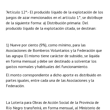
INSTITUCIONAL
"Artículo 12º.- El producido líquido de la explotación de los
Antiguos Pobladores
juegos de azar mencionados en el artículo 1°, se distribuye
de la siguiente forma: a) Distribución primaria: Del
Noticias Destacadas
producido líquido de la explotación citada, se destinan:
Registros y Distinciones
1) Nueve por ciento (9%), como mínimo, para las
Datos Históricos
Asociaciones de Bomberos Voluntarios y la Federación que
Premio al Mérito - Registro
las agrupa. El mismo tiene carácter de subsidio, se liquida
en forma mensual y debe ser destinado a solventar los
Audiencias Públicas - Registro
gastos normales y habituales del funcionamiento.
El monto correspondiente a dicho aporte es distribuido en
Mujeres que Dejaron Huellas - Registro
partes iguales, entre cada una de las Asociaciones y la
Periodistas Decanos - Registro
Federación.
Ciudadano Ilustre - Registro
La Lotería para Obras de Acción Social de la Provincia de
Banca del Vecino - Registro
Río Negro transferirá, en forma mensual, al Ministerio de