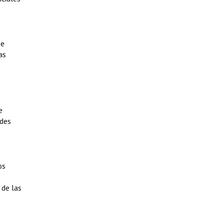
ue
as
e
ades
os
 de las