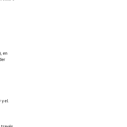
, en
der
 y el
 través