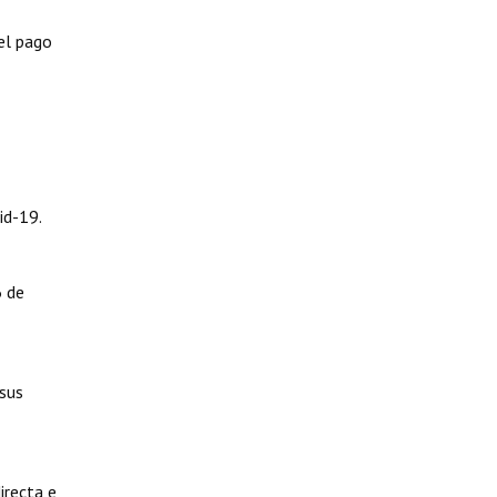
el pago
id-19.
6 de
 sus
irecta e