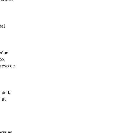
mal
inúan
co,
greso de
 de la
 al
nciales