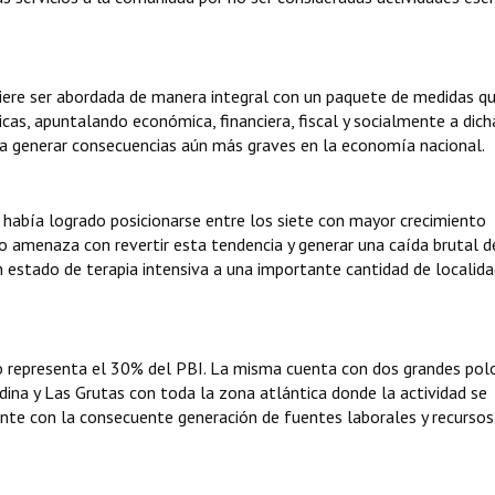
uiere ser abordada de manera integral con un paquete de medidas q
ticas, apuntalando económica, financiera, fiscal y socialmente a dich
ía generar consecuencias aún más graves en la economía nacional.
s había logrado posicionarse entre los siete con mayor crecimiento
smo amenaza con revertir esta tendencia y generar una caída brutal d
 estado de terapia intensiva a una importante cantidad de localid
smo representa el 30% del PBI. La misma cuenta con dos grandes pol
ndina y Las Grutas con toda la zona atlántica donde la actividad se
e con la consecuente generación de fuentes laborales y recursos