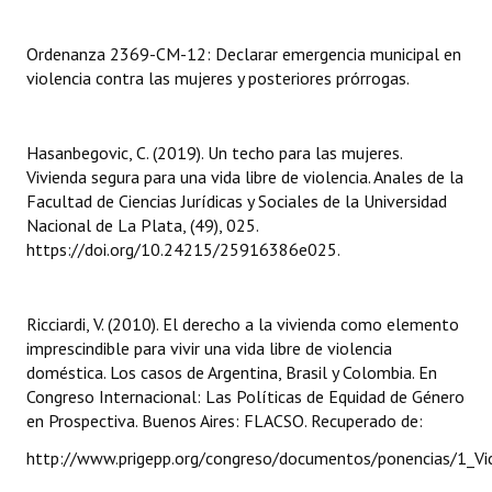
INSTITUCIONAL
Ordenanza 2369-CM-12: Declarar emergencia municipal en
Antiguos Pobladores
violencia contra las mujeres y posteriores prórrogas.
Noticias Destacadas
Hasanbegovic, C. (2019). Un techo para las mujeres.
Registros y Distinciones
Vivienda segura para una vida libre de violencia. Anales de la
Facultad de Ciencias Jurídicas y Sociales de la Universidad
Datos Históricos
Nacional de La Plata, (49), 025.
Premio al Mérito - Registro
https://doi.org/10.24215/25916386e025.
Audiencias Públicas - Registro
Ricciardi, V. (2010). El derecho a la vivienda como elemento
Mujeres que Dejaron Huellas - Registro
imprescindible para vivir una vida libre de violencia
doméstica. Los casos de Argentina, Brasil y Colombia. En
Periodistas Decanos - Registro
Congreso Internacional: Las Políticas de Equidad de Género
en Prospectiva. Buenos Aires: FLACSO. Recuperado de:
Ciudadano Ilustre - Registro
http://www.prigepp.org/congreso/documentos/ponencias/1_Vict
Banca del Vecino - Registro