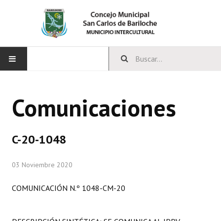
INICIO
Comunicaciones
CONCEJO
Bloques Políticos
C-20-1048
Integrantes del Concejo
03 Noviembre 2020
Comisiones Permanentes
COMUNICACIÓN N.º 1048-CM-20
Comisiones Especiales
Concejales Mandato Cumplido