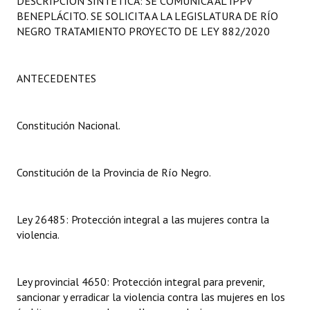
DESCRIPCIÓN SINTÉTICA: SE COMUNICA AL IPPV
Programas
BENEPLÁCITO. SE SOLICITA A LA LEGISLATURA DE RÍO
NEGRO TRATAMIENTO PROYECTO DE LEY 882/2020
LEGISLACIÓN
Constitución Nacional
ANTECEDENTES
Constitución Provincial
Constitución Nacional.
Carta Orgánica 2007
Reglamento Interno
Constitución de la Provincia de Río Negro.
Digesto
Ley 26485: Protección integral a las mujeres contra la
Organigrama
violencia.
DOCUMENTOS
Ley provincial 4650: Protección integral para prevenir,
Informes de Gestión
sancionar y erradicar la violencia contra las mujeres en los
Proyectos Presentados