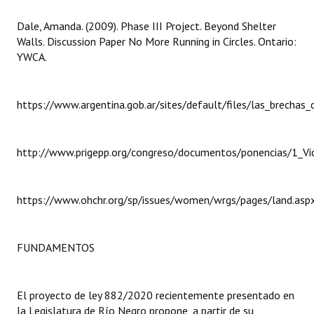
Huéspedes de Honor - Registro
Dale, Amanda. (2009). Phase III Project. Beyond Shelter
Walls. Discussion Paper No More Running in Circles. Ontario:
Antiguos Pobladores - Registro
YWCA.
Reconocimientos - Registro
Bariloche, Municipio intercultural
https://www.argentina.gob.ar/sites/default/files/las_brechas
Entrega de distinciones
http://www.prigepp.org/congreso/documentos/ponencias/1_Vict
REFORMA DE LA CARTA ORGÁNICA
https://www.ohchr.org/sp/issues/women/wrgs/pages/land.asp
FUNDAMENTOS
El proyecto de ley 882/2020 recientemente presentado en
la Legislatura de Río Negro propone, a partir de su