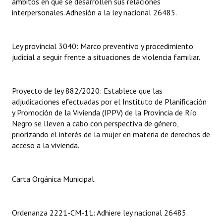
ámbitos en que se desarrollen sus relaciones
interpersonales. Adhesión a la ley nacional 26485.
Dictámenes Asesoría Letrada
Actas de Sesión
Ley provincial 3040: Marco preventivo y procedimiento
judicial a seguir frente a situaciones de violencia familiar.
Informes de Unidad Coordinadora
Ejecución Presupuestaria
Proyecto de ley 882/2020: Establece que las
adjudicaciones efectuadas por el Instituto de Planificación
Actas de Audiencias Públicas
y Promoción de la Vivienda (IPPV) de la Provincia de Río
Negro se lleven a cabo con perspectiva de género,
NORMATIVA
priorizando el interés de la mujer en materia de derechos de
acceso a la vivienda.
Comunicaciones
Declaraciones
Carta Orgánica Municipal.
Resoluciones
Resoluciones de Presidencia
Ordenanza 2221-CM-11: Adhiere ley nacional 26485.