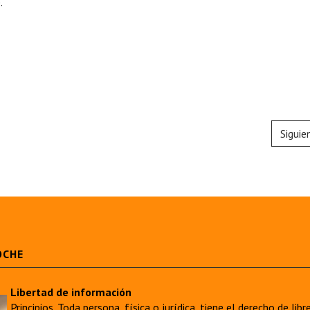
.
Siguie
OCHE
Libertad de información
Principios. Toda persona, física o jurídica, tiene el derecho de lib