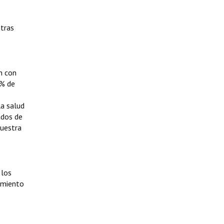
ntras
n con
0% de
la salud
ados de
nuestra
 los
rimiento