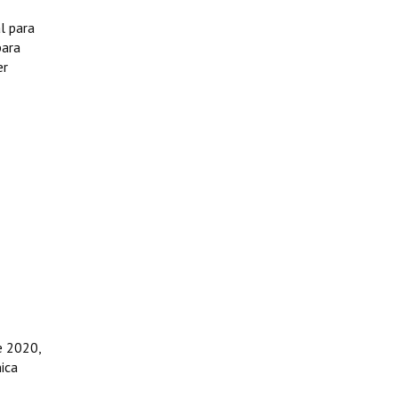
l para
para
er
e 2020,
nica