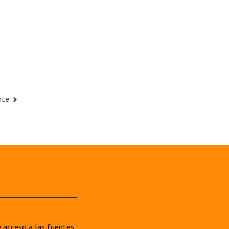
nte
re acceso a las fuentes