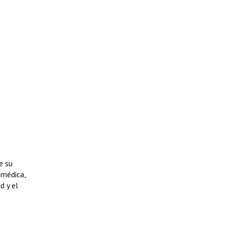
e su
 médica,
d y el