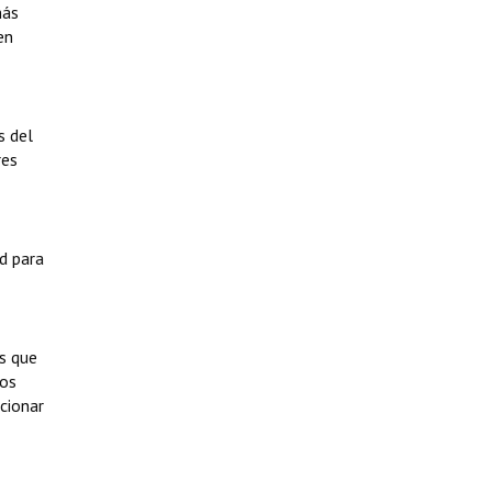
más
en
s del
res
d para
s que
los
cionar